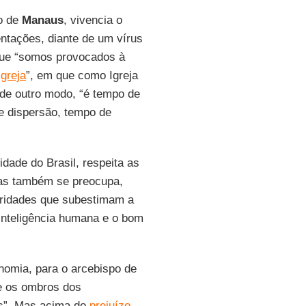
po de
Manaus
, vivencia o
ntações, diante de um vírus
 que “somos provocados à
Igreja
”, em que como Igreja
 de outro modo, “é tempo de
e dispersão, tempo de
idade do Brasil, respeita as
mas também se preocupa,
oridades que subestimam a
inteligência humana e o bom
omia, para o arcebispo de
re os ombros dos
as”. Mas acima do
prejuízo