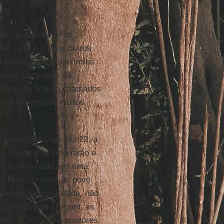
as?
s, às famílias e às
em casa e buscar outros
s meios de nos sentirmos
dade, para além da
mentos de oração chamados
ras têm levado muitos
am no domingo, dia 22, a
s transmitida pela rádio e
iosas, têm realizado uma
municação junto ao povo.
; tempo de irmandade, não
s notícias que chegam, as
untos. E nós como pastores