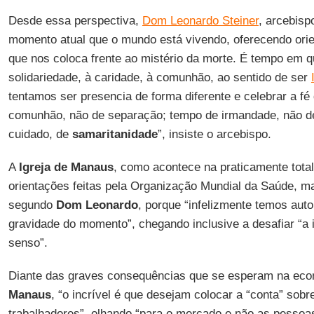
Desde essa perspectiva,
Dom Leonardo Steiner
, arcebis
momento atual que o mundo está vivendo, oferecendo orie
que nos coloca frente ao mistério da morte. É tempo em
solidariedade, à caridade, à comunhão, ao sentido de ser
tentamos ser presencia de forma diferente e celebrar a fé
comunhão, não de separação; tempo de irmandade, não d
cuidado, de
samaritanidade
”, insiste o arcebispo.
A
Igreja de Manaus
, como acontece na praticamente total
orientações feitas pela Organização Mundial da Saúde, 
segundo
Dom Leonardo
, porque “infelizmente temos aut
gravidade do momento”, chegando inclusive a desafiar “a 
senso”.
Diante das graves consequências que se esperam na econ
Manaus
, “o incrível é que desejam colocar a “conta” sob
trabalhadores”, olhando “para o mercado e não as pesso