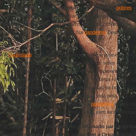
abrir os nossos olhos e perceber a presença dos
pobres
e
está a nos provocar e despertar para uma realidade quas
pessoa, ser humano, não número, negócio, cifrõe$. Mas,
na graça da presença de Deus. Na
pandemia
Deus também
mostrar o seu rosto.
A
fragilidade
faz emergir o mistério suave e quase imperc
vivos e concede vida a tudo. Vivos com os seres vivos n
despertamos para a preciosidade da vida; apreendermos 
tantas pessoas, através das pastorais e outras formas, q
cuidam, nas nossas comunidades, nas ruas de nossa cida
vendo profissionais da saúde dando sua vida pela vida d
Isso é admirável, edificante. Talvez, a
pandemia
esteja no
contemplativo-ativos, isto é, mais reais, sem lentes escur
O Sínodo para a Amazônia faz o chamado para a Igreja
povo. Diante do isolamento social que a Organização 