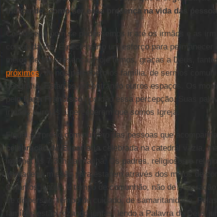
indicando, como ser essa presença na vida das pesso
Como seria bom se pudéssemos ir até os irmãos e as irmã
comunidades. É necessário um esforço para permanecer 
meios de ser presença. Hoje temos, graças a Deus, tanto
próximos
, de nos percebermos família, de sermos comuni
geografia. Estamos encontrando outros espaços. Os mo
pelo
Papa Francisco
nos dão essa percepção. Suas palav
irmãos e irmãs a perceberem que somos Igreja.
Fiquei surpreso com número das pessoas que acompanhar
celebração da Eucaristia
celebrada na catedral vazia, ma
internet às 7:30h da manhã. Os padres, religiosos e relig
verdadeira missão para estarem através dos meios de co
Estamos juntos; é tempo de comunhão, não de separação
de dispersão, tempo de cuidado, de samaritanidade. Pela
famílias estão rezando juntas, lendo a Palavra de Deus j