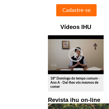
Vídeos IHU
play_circle_outline
18º Domingo do tempo comum -
Ano A - Dai-lhes vós mesmos de
comer
Revista ihu on-line