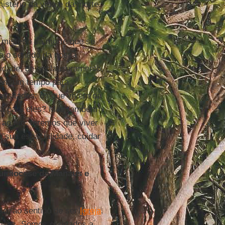
istério da vida e da morte.
mistério da morte que se
a o sentido da nossa
lidade, de enclausuramento,
bém um tempo para
essitados: os que vivem da
ará para eles? Mas também
 ao fim: teremos que viver
a sua espacialidade, cuidar
quidiocese de Manaus e
ão, ao sentido de ser
Igreja
.
dosos. Somos obrigados a