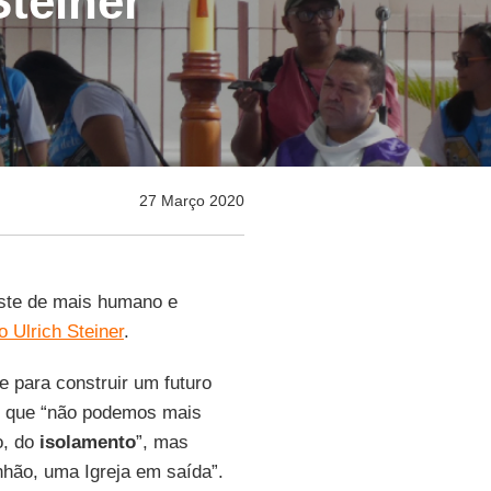
teiner
27 Março 2020
ste de mais humano e
 Ulrich Steiner
.
 para construir um futuro
r que “não podemos mais
o, do
isolamento
”, mas
hão, uma Igreja em saída”.