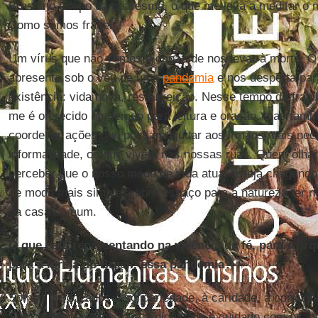
Brasil no tempo da quaresma, o que me leva a meditar o m
Como somos frágeis!
Um vírus que não vemos é capaz de nos levar à morte. O 
apresenta sob o véu de uma
pandemia
e nos desperta par
existência: vida nova, ressurreição. Nesse tempo de fragi
me é oferecido um tempo para leitura e oração, mas tam
coordenar ações que possam ajudar aos irmãos mais nec
informalidade, os que vivem nas nossas ruas. Quem olh
perceber que o nosso modo de vida atual esteja chegando
de modo mais simples, abrir espaço para a natureza ter n
da casa comum.
O que está representando na vivência da fé, para a ar
para a Igreja do Brasil, essa pandemia?
Somos provocados à solidariedade, à caridade, à comunh
Somos despertados para a dignidade e cuidado com os i