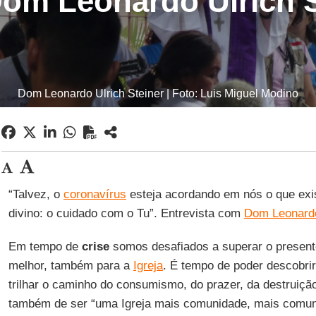
om Leonardo Ulrich S
Dom Leonardo Ulrich Steiner | Foto: Luis Miguel Modino
“Talvez, o
coronavírus
esteja acordando em nós o que exi
divino: o cuidado com o Tu”. Entrevista com
Dom Leonardo
Em tempo de
crise
somos desafiados a superar o presente
melhor, também para a
Igreja
. É tempo de poder descobri
trilhar o caminho do consumismo, do prazer, da destruiçã
também de ser “uma Igreja mais comunidade, mais comun