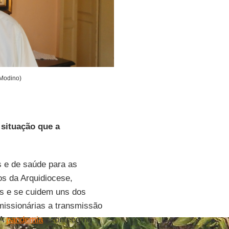
 Modino)
situação que a
s e de saúde para as
os da Arquidiocese,
as e se cuidem uns dos
missionárias a transmissão
 A
pandemia
acontece no