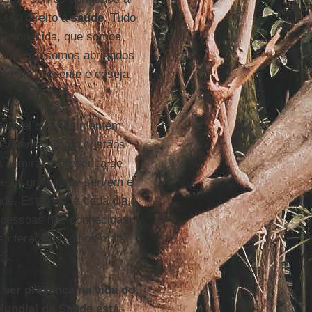
 seu direito à
saúde
. Tudo
e esquecida, que somos
 também, somos abrigados
 está presente e deseja
eptível que nos mantém
o Vivente. Como cristãos
a admirar a presença de
ue na gratuidade servem e
de. Estamos, a cada dia,
e pessoas não conhecidas.
s oferecendo olhos mais
as.
 ser presença na vida do
Mundial da Saúde está