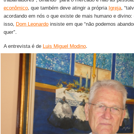
econômico
, que também deve atingir a própria
Igreja
, “tal
acordando em nós o que existe de mais humano e divino: 
isso,
Dom Leonardo
insiste em que “não podemos abando
quer”.
A entrevista é de
Luis Miguel Modino
.