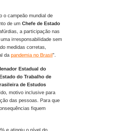
o o campeão mundial de
ento de um
Chefe de Estado
fúrdias, a participação nas
 uma irresponsabilidade sem
o medidas corretas,
al da
pandemia no Brasil
”.
enador Estadual do
 Estado do Trabalho de
asileira de Estudos
ido, motivo inclusive para
ação das pessoas. Para que
onsequências fiquem
% e atingiu o nível do