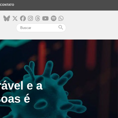
CONTATO
search
ável e a
soas é