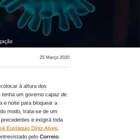
lgação
25 Março 2020
colocar à altura dos
e tenha um governo capaz de
a e noite para bloquear a
odo modo, trata-se de um
precedentes e exigirá toda
sé Eustáquio Diniz Alves
,
entrevistado pelo
Correio
.