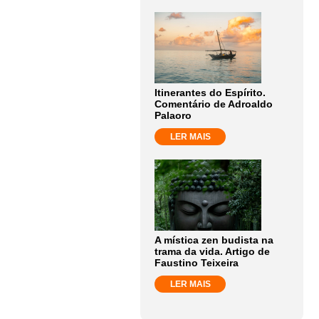
Itinerantes do Espírito.
Comentário de Adroaldo
Palaoro
LER MAIS
A mística zen budista na
trama da vida. Artigo de
Faustino Teixeira
LER MAIS