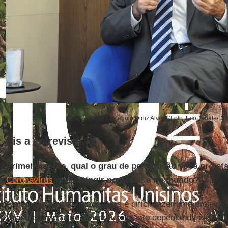
José Eustáquio Diniz Alves. (Foto: EcoDebate/Di
Eis a entrevista.
Primeiramente, qual o grau de penetração você projet
Coronavírus
pode atingir no Brasil e no mundo?
A situação é muito grave. Mas é difícil fazer uma projeção
Brasil
quanto para o mundo, pois isto depende da efetivi