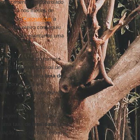
 crescimento descontrolado
onencial nos meses de
xpansão do
Coronavírus
a
to em fevereiro conseguiu
e mortes, apresentando uma
osivas.
to exponencial do número
úmero de casos passou de 1
% ao dia), com uma
taxa de
smo com o país em
hina
, com um maior número
sagem de 1 para 10 mil
m uma
taxa de letalidade
um
uação parecida com estes