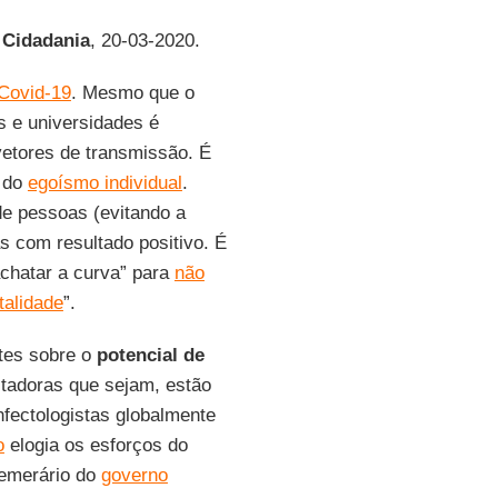
 Cidadania
, 20-03-2020.
Covid-19
. Mesmo que o
s e universidades é
vetores de transmissão. É
a do
egoísmo individual
.
de pessoas (evitando a
 com resultado positivo. É
achatar a curva” para
não
talidade
”.
ntes sobre o
potencial de
stadoras que sejam, estão
fectologistas globalmente
o
elogia os esforços do
temerário do
governo