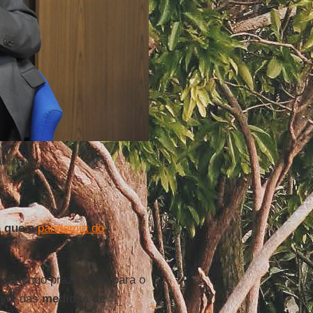
vulgação)
a que a
pandemia do
 de longo prazo tanto para o
dade das
medidas de