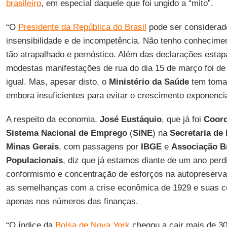
brasileiro
, em especial daquele que foi ungido a “mito”.
“O
Presidente da República do Brasil
pode ser considerad
insensibilidade e de incompetência. Não tenho conhecim
tão atrapalhado e pernóstico. Além das declarações estapa
modestas manifestações de rua do dia 15 de março foi de
igual. Mas, apesar disto, o
Ministério da Saúde
tem tomad
embora insuficientes para evitar o crescimento exponenci
A respeito da economia,
José Eustáquio
, que já foi
Coord
Sistema Nacional de Emprego
(
SINE
) na
Secretaria de
Minas Gerais
, com passagens por
IBGE
e
Associação Br
Populacionais
, diz que já estamos diante de um ano perd
conformismo e concentração de esforços na autopreserv
as semelhanças com a crise econômica de 1929 e suas c
apenas nos números das finanças.
“O índice da
Bolsa de Nova York
chegou a cair mais de 30