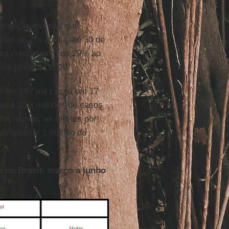
projeção mundial que
tes de 7% ao dia até 30 de
um crescimento de 29% ao
o e junho de 2020.
m em 197 mil casos em 17
para 10,3 milhões de casos
. No mundo, as mortes por
ltrapassar 1 milhão de
 no Brasil: março a junho