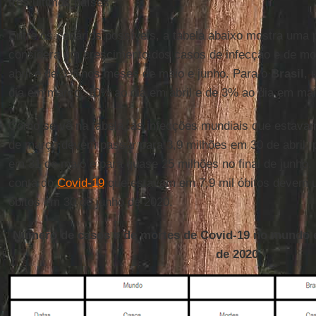
três últimos países.
Entre os cenários possíveis, a tabela abaixo mostra uma 
considera um crescimento dos casos de infecção e de mor
abril e de 3% nos meses de maio e junho. Para o
Brasil
, 
dia em março, 10% ao dia em abril e de 3% ao dia em mai
Como se vê na tabela, as infecções mundiais que estava
de março devem passar para 3,9 milhões em 30 de abril, 
em 31 de maio e para quase 25 milhões no final de junho
conta do
Covid-19
que estavam em 7,9 mil óbitos devem u
óbitos em 30 de junho de 2020.
Número de casos e de mortes de Covid-19 no mundo e
de 2020