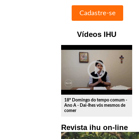
Vídeos IHU
play_circle_outline
18º Domingo do tempo comum -
Ano A - Dai-lhes vós mesmos de
comer
Revista ihu on-line