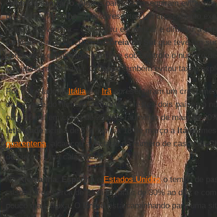
controle
sanitário
. Alguns países conseguiram evitar um
da doença. A
China
- que apresentou um crescimento exp
janeiro e fevereiro – conseguiu estabilizar e diminuir a e
partir de março de 2020. A
Coreia do Sul
que teve um sur
controlar a expansão e manteve sob controle o número d
letalidade muito baixa. O
Japão
também evitou taxas expl
Por outro lado, a
Itália
e o
Irã
apresentaram um crescimen
de casos e do número de mortes. Nestes dois países o n
para 10 mil em cerca de 25 dias (aumento de mais de 40
letalidade
acima de 5%. No dia 18 de março a
Itália
, me
quarentena
, alcançou a metade do número de casos da
C
de óbitos. Uma calamidade.
Na
Alemanha
,
Espanha
e
Estados Unidos
o tempo de pas
casos foi de cerca de 31 dias (mais de 30% ao dia) e co
pouco mais baixa. O
Brasil
está caminhando para uma sit