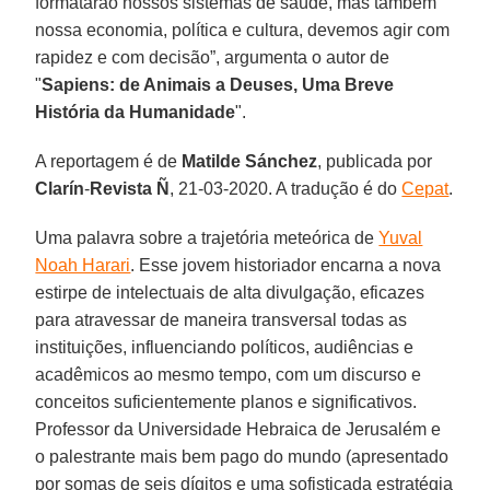
formatarão nossos sistemas de saúde, mas também
nossa economia, política e cultura, devemos agir com
rapidez e com decisão”, argumenta o autor de
"
Sapiens: de Animais a Deuses, Uma Breve
História da Humanidade
".
A reportagem é de
Matilde Sánchez
, publicada por
Clarín
-
Revista
Ñ
, 21-03-2020. A tradução é do
Cepat
.
Uma palavra sobre a trajetória meteórica de
Yuval
Noah Harari
. Esse jovem historiador encarna a nova
estirpe de intelectuais de alta divulgação, eficazes
para atravessar de maneira transversal todas as
instituições, influenciando políticos, audiências e
acadêmicos ao mesmo tempo, com um discurso e
conceitos suficientemente planos e significativos.
Professor da Universidade Hebraica de Jerusalém e
o palestrante mais bem pago do mundo (apresentado
por somas de seis dígitos e uma sofisticada estratégia