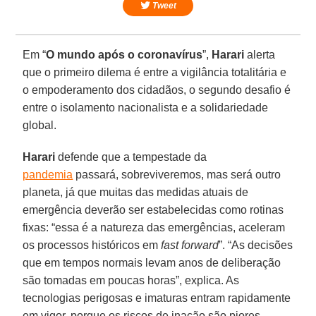
Tweet
Em “
O mundo após o coronavírus
”,
Harari
alerta
que o primeiro dilema é entre a vigilância totalitária e
o empoderamento dos cidadãos, o segundo desafio é
entre o isolamento nacionalista e a solidariedade
global.
Harari
defende que a tempestade da
pandemia
passará, sobreviveremos, mas será outro
planeta, já que muitas das medidas atuais de
emergência deverão ser estabelecidas como rotinas
fixas: “essa é a natureza das emergências, aceleram
os processos históricos em
fast forward
”. “As decisões
que em tempos normais levam anos de deliberação
são tomadas em poucas horas”, explica. As
tecnologias perigosas e imaturas entram rapidamente
em vigor, porque os riscos de inação são piores.