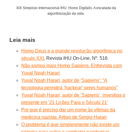
XIX Simpósio Internacional IHU. Homo Digitalis. A escalada da
algoritmização da vida.
Leia mais
Homo Deus e a grande revolução algorítmica no
século XXI.
Revista IHU On-Line, Nº. 516
Não somos mais Homo Sapiens. Entrevista com
Yuval Noah Harari
Yuval Noah Harari, autor de ‘Sapiens’: “A
tecnologia permitirá ‘hackear’ seres humanos”
Yuval Noah Harari, autor de ‘Sapiens’, investiga o
presente em '21 Lições Para o Século 21'
Por que é preciso dar um nome às vítimas da
medicina nazista. Artigo de Sergio Harari
O problema é que simplesmente não existe um
sistema para evitar e combater pandemias.