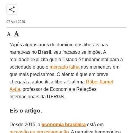
share
07 Abril 2020
“Após alguns anos de domínio dos liberais nas
narrativas no
Brasil
, seu fracasso se impõe. A
realidade explicita que o Estado é fundamental para a
sociedade e que o
mercado falha
nos momentos em
que mais precisamos. O alento é que em breve
chegará a autocrítica liberal”, afirma
Róber Iturriet
Avila
, professor de Economia e Relações
Internacionais da
UFRGS
.
Eis o artigo.
Desde 2015, a
economia brasileira
está em
recessão ou em estagnação
. A narrativa hegemônica