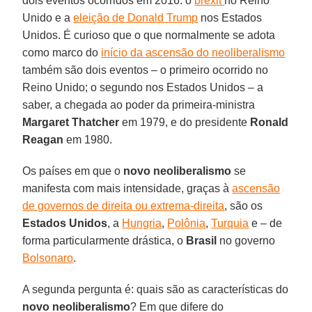
dois eventos ocorridos em 2016: o
brexit
no Reino
Unido e a
eleição de Donald Trump
nos Estados
Unidos. É curioso que o que normalmente se adota
como marco do
início da ascensão do neoliberalismo
também são dois eventos – o primeiro ocorrido no
Reino Unido; o segundo nos Estados Unidos – a
saber, a chegada ao poder da primeira-ministra
Margaret
Thatcher
em 1979, e do presidente
Ronald
Reagan
em 1980.
Os países em que o
novo neoliberalismo
se
manifesta com mais intensidade, graças à
ascensão
de governos de direita ou extrema-direita
, são os
Estados Unidos
, a
Hungria
,
Polônia
,
Turquia
e – de
forma particularmente drástica, o
Brasil
no governo
Bolsonaro
.
A segunda pergunta é: quais são as características do
novo neoliberalismo
? Em que difere do