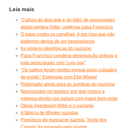
Leia mais
‘Cultura do descarte e do ódio’ de governantes
atuais lembra Hitler, confessa papa Francisco
O papa contra os canalhas, é por isso que não
podemos deixar de ser bergoglianos
As origens ideológicas do nazismo
Papa Francisco condena perseguição antigay e
está preocupado com “cura gay”
"Os judeus foram mortos porque eram culpados
de existir." Entrevista com Elie Wiesel
Historiador alerta para as sombras do nazismo
Neonazistas no paraíso: por que cresce a
extrema-direita nos países com maior bem-estar
Obras investigam Hitler e o nazismo
A fábrica de filhotes nazistas
Prenúncio do massacre nazista, 'Noite dos
Cristais' foi ignorada pelo mundo