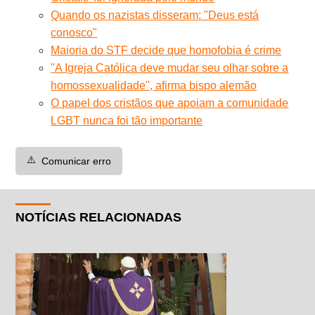
Quando os nazistas disseram: "Deus está
conosco"
Maioria do STF decide que homofobia é crime
''A Igreja Católica deve mudar seu olhar sobre a
homossexualidade'', afirma bispo alemão
O papel dos cristãos que apoiam a comunidade
LGBT nunca foi tão importante
⚠️
Comunicar erro
NOTÍCIAS RELACIONADAS