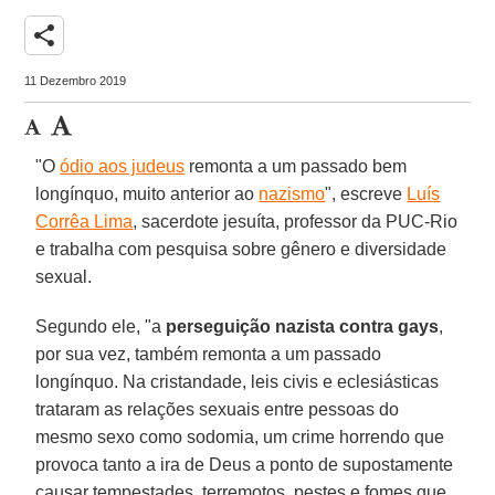
share
11 Dezembro 2019
"O
ódio aos judeus
remonta a um passado bem
longínquo, muito anterior ao
nazismo
", escreve
Luís
Corrêa Lima
, sacerdote jesuíta, professor da PUC-Rio
e trabalha com pesquisa sobre gênero e diversidade
sexual.
Segundo ele, "a
perseguição nazista contra gays
,
por sua vez, também remonta a um passado
longínquo. Na cristandade, leis civis e eclesiásticas
trataram as relações sexuais entre pessoas do
mesmo sexo como sodomia, um crime horrendo que
provoca tanto a ira de Deus a ponto de supostamente
causar tempestades, terremotos, pestes e fomes que