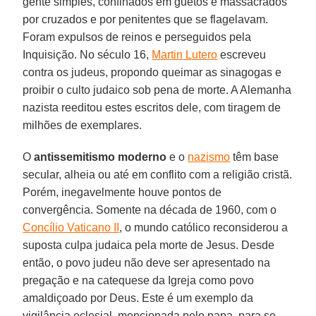
gente simples, confinados em guetos e massacrados
por cruzados e por penitentes que se flagelavam.
Foram expulsos de reinos e perseguidos pela
Inquisição. No século 16,
Martin Lutero
escreveu
contra os judeus, propondo queimar as sinagogas e
proibir o culto judaico sob pena de morte. A Alemanha
nazista reeditou estes escritos dele, com tiragem de
milhões de exemplares.
O
antissemitismo moderno
e o
nazismo
têm base
secular, alheia ou até em conflito com a religião cristã.
Porém, inegavelmente houve pontos de
convergência. Somente na década de 1960, com o
Concílio Vaticano II
, o mundo católico reconsiderou a
suposta culpa judaica pela morte de Jesus. Desde
então, o povo judeu não deve ser apresentado na
pregação e na catequese da Igreja como povo
amaldiçoado por Deus. Este é um exemplo da
vigilância eclesial, mencionada pelo papa, para se