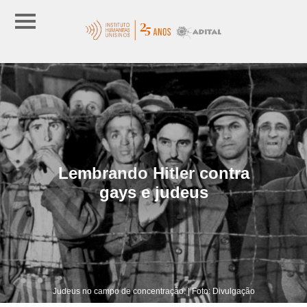
Lembrando Hitler contra
gays e judeus
Judeus no campo de concentração. | Foto: Divulgação