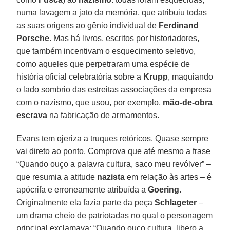
numa lavagem a jato da memória, que atribuiu todas
as suas origens ao gênio individual de
Ferdinand
Porsche
. Mas há livros, escritos por historiadores,
que também incentivam o esquecimento seletivo,
como aqueles que perpetraram uma espécie de
história oficial celebratória sobre a
Krupp
, maquiando
o lado sombrio das estreitas associações da empresa
com o nazismo, que usou, por exemplo,
mão-de-obra
escrava
na fabricação de armamentos.
Evans tem ojeriza a truques retóricos. Quase sempre
vai direto ao ponto. Comprova que até mesmo a frase
“Quando ouço a palavra cultura, saco meu revólver” –
que resumia a atitude
nazista
em relação às artes – é
apócrifa e erroneamente atribuída a
Goering
.
Originalmente ela fazia parte da peça
Schlageter
–
um drama cheio de patriotadas no qual o personagem
principal exclamava: “Quando ouço cultura, libero a