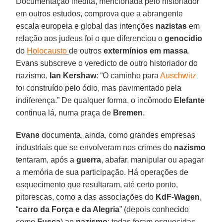
Documentação inédita, mencionada pelo historiador
em outros estudos, comprova que a abrangente
escala europeia e global das intenções
nazistas
em
relação aos judeus foi o que diferenciou o
genocídio
do
Holocausto
de outros
extermínios em massa
.
Evans subscreve o veredicto de outro historiador do
nazismo,
Ian Kershaw
: “O caminho para
Auschwitz
foi construído pelo ódio, mas pavimentado pela
indiferença.” De qualquer forma, o incômodo
Elefante
continua lá, numa praça de
Bremen
.
Evans
documenta, ainda, como grandes empresas
industriais que se envolveram nos crimes do
nazismo
tentaram, após a
guerra
, abafar, manipular ou apagar
a memória de sua participação. Há operações de
esquecimento que resultaram, até certo ponto,
pitorescas, como a das associações do
KdF-Wagen
,
“
carro da Força e da Alegria
” (depois conhecido
como
Fusca
) ao
nazismo
: todas foram esquecidas,