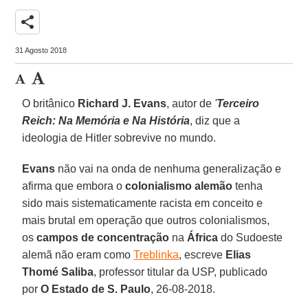
share
31 Agosto 2018
O britânico
Richard J. Evans
, autor de
'
Terceiro
Reich: Na Memória e Na História
, diz que a
ideologia de Hitler sobrevive no mundo.
Evans
não vai na onda de nenhuma generalização e
afirma que embora o
colonialismo alemão
tenha
sido mais sistematicamente racista em conceito e
mais brutal em operação que outros colonialismos,
os
campos de concentração
na
África
do Sudoeste
alemã não eram como
Treblinka
, escreve
Elias
Thomé Saliba
, professor titular da USP, publicado
por
O Estado de S. Paulo
, 26-08-2018.