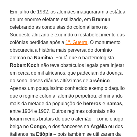
Em julho de 1932, os alemães inauguraram a estátua
de um enorme elefante estilizado, em
Bremen
,
celebrando as conquistas do colonialismo no
Sudoeste africano e exigindo o restabelecimento das
colônias perdidas após a
1ª. Guerra
. O monumento
obscurecia a história mais perversa do domínio
alemão na
Namíbia
. Foi lá que o bacteriologista
Robert Koch
não teve obstáculos legais para injetar
em cerca de mil africanos, que padeciam da doença
do sono, doses diárias altíssimas de
arsênico
.
Apenas um pouquíssimo conhecido exemplo daquilo
que o regime colonial alemão perpetrou, eliminando
mais da metade da população de
hereros
e
namas
,
entre 1904 e 1907. Outros regimes coloniais não
foram menos brutais do que o alemão – como o jugo
belga no
Congo
, o dos franceses na
Argélia
ou dos
italianos na
Etiópia
– pois também se utilizaram da