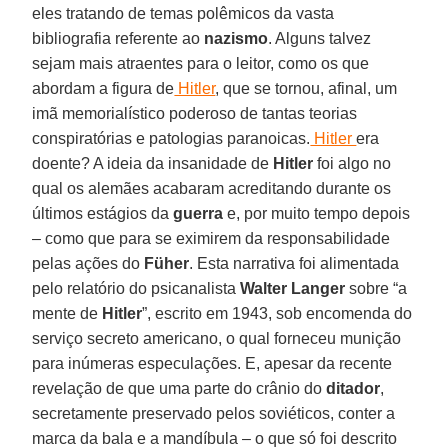
eles tratando de temas polêmicos da vasta
bibliografia referente ao
nazismo
. Alguns talvez
sejam mais atraentes para o leitor, como os que
abordam a figura de
Hitler
, que se tornou, afinal, um
imã memorialístico poderoso de tantas teorias
conspiratórias e patologias paranoicas.
Hitler
era
doente? A ideia da insanidade de
Hitler
foi algo no
qual os alemães acabaram acreditando durante os
últimos estágios da
guerra
e, por muito tempo depois
– como que para se eximirem da responsabilidade
pelas ações do
Füher
. Esta narrativa foi alimentada
pelo relatório do psicanalista
Walter Langer
sobre “a
mente de
Hitler
”, escrito em 1943, sob encomenda do
serviço secreto americano, o qual forneceu munição
para inúmeras especulações. E, apesar da recente
revelação de que uma parte do crânio do
ditador
,
secretamente preservado pelos soviéticos, conter a
marca da bala e a mandíbula – o que só foi descrito