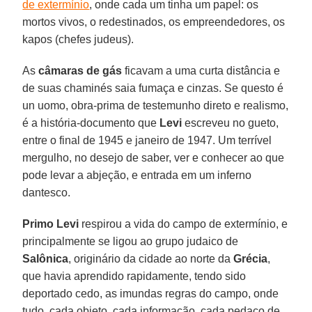
de extermínio
, onde cada um tinha um papel: os
mortos vivos, o redestinados, os empreendedores, os
kapos (chefes judeus).
As
câmaras de gás
ficavam a uma curta distância e
de suas chaminés saia fumaça e cinzas. Se questo é
un uomo, obra-prima de testemunho direto e realismo,
é a história-documento que
Levi
escreveu no gueto,
entre o final de 1945 e janeiro de 1947. Um terrível
mergulho, no desejo de saber, ver e conhecer ao que
pode levar a abjeção, e entrada em um inferno
dantesco.
Primo Levi
respirou a vida do campo de extermínio, e
principalmente se ligou ao grupo judaico de
Salônica
, originário da cidade ao norte da
Grécia
,
que havia aprendido rapidamente, tendo sido
deportado cedo, as imundas regras do campo, onde
tudo, cada objeto, cada informação, cada pedaço de