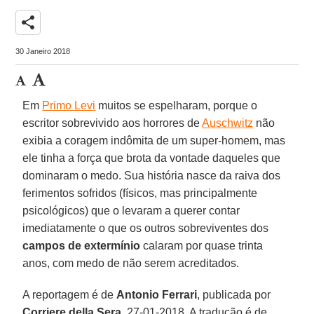
share
30 Janeiro 2018
Em
Primo Levi
muitos se espelharam, porque o
escritor sobrevivido aos horrores de
Auschwitz
não
exibia a coragem indômita de um super-homem, mas
ele tinha a força que brota da vontade daqueles que
dominaram o medo. Sua história nasce da raiva dos
ferimentos sofridos (físicos, mas principalmente
psicológicos) que o levaram a querer contar
imediatamente o que os outros sobreviventes dos
campos de extermínio
calaram por quase trinta
anos, com medo de não serem acreditados.
A reportagem é de
Antonio Ferrari
, publicada por
Corriere della Sera
, 27-01-2018. A tradução é de