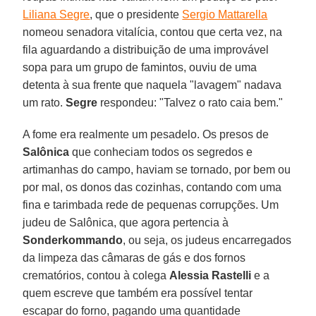
Liliana Segre
, que o presidente
Sergio Mattarella
nomeou senadora vitalícia, contou que certa vez, na
fila aguardando a distribuição de uma improvável
sopa para um grupo de famintos, ouviu de uma
detenta à sua frente que naquela "lavagem" nadava
um rato.
Segre
respondeu: "Talvez o rato caia bem."
A fome era realmente um pesadelo. Os presos de
Salônica
que conheciam todos os segredos e
artimanhas do campo, haviam se tornado, por bem ou
por mal, os donos das cozinhas, contando com uma
fina e tarimbada rede de pequenas corrupções. Um
judeu de Salônica, que agora pertencia à
Sonderkommando
, ou seja, os judeus encarregados
da limpeza das câmaras de gás e dos fornos
crematórios, contou à colega
Alessia Rastelli
e a
quem escreve que também era possível tentar
escapar do forno, pagando uma quantidade