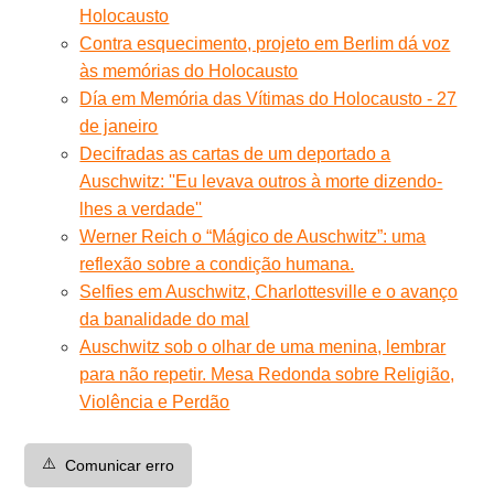
Holocausto
Contra esquecimento, projeto em Berlim dá voz
às memórias do Holocausto
Día em Memória das Vítimas do Holocausto - 27
de janeiro
Decifradas as cartas de um deportado a
Auschwitz: ''Eu levava outros à morte dizendo-
lhes a verdade''
Werner Reich o “Mágico de Auschwitz”: uma
reflexão sobre a condição humana.
Selfies em Auschwitz, Charlottesville e o avanço
da banalidade do mal
Auschwitz sob o olhar de uma menina, lembrar
para não repetir. Mesa Redonda sobre Religião,
Violência e Perdão
⚠️
Comunicar erro