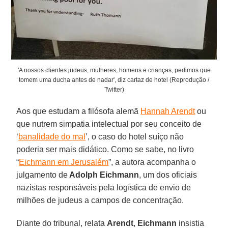
'A nossos clientes judeus, mulheres, homens e crianças, pedimos que
tomem uma ducha antes de nadar', diz cartaz de hotel (Reprodução /
Twitter)
Aos que estudam a filósofa alemã
Hannah Arendt
ou
que nutrem simpatia intelectual por seu conceito de
‘
banalidade do mal
’, o caso do hotel suíço não
poderia ser mais didático. Como se sabe, no livro
“
Eichmann em Jerusalém
”, a autora acompanha o
julgamento de
Adolph Eichmann
, um dos oficiais
nazistas responsáveis pela logística de envio de
milhões de judeus a campos de concentração.
Diante do tribunal, relata
Arendt
,
Eichmann
insistia