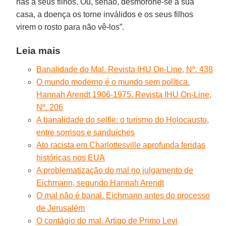
nas a seus filhos. Ou, senão, desmorone-se a sua
casa, a doença os torne inválidos e os seus filhos
virem o rosto para não vê-los”.
Leia mais
Banalidade do Mal. Revista IHU On-Line, Nº. 438
O mundo moderno é o mundo sem política.
Hannah Arendt 1906-1975. Revista IHU On-Line,
Nº. 206
A banalidade do selfie: o turismo do Holocausto,
entre sorrisos e sanduíches
Ato racista em Charlottesville aprofunda feridas
históricas nos EUA
A problematização do mal no julgamento de
Eichmann, segundo Hannah Arendt
O mal não é banal. Eichmann antes do processo
de Jerusalém
O contágio do mal. Artigo de Primo Levi