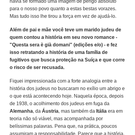
havia se formado uma imagem de perigo absoluto
para o nosso povo quanto a estas bestas vorazes.
Mas tudo isso lhe tirou a força em vez de ajudá-lo.
Além de pai e mãe você teve um marido judeu de
quem contou a história em seu novo romance -
"Questa sera è già domani" (edições e/o) - e fez
isso retratando a história de uma família de
fugitivos que busca proteção na Suíça e que corre
o risco de ser recusada.
Fiquei impressionada com a forte analogia entre a
história dos judeus no buscaram no exílio um abrigo e
o que está acontecendo hoje. Naquela época, depois
de 1938, o acolhimento dos judeus em fuga da
Alemanha
, da
Áustria
, mas também da
Itália
era em
teoria não só viável, mas acompanhada por
belíssimas palavras. Pena que, na prática, poucos
assumiram a responsabilidade. Parece que a história,