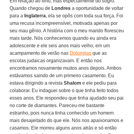
Em relação ao filho, mas especialmente do sogro.
Quando chegou de
Londres
a oportunidade de voltar
para a
Inglaterra
, ela se opôs com toda sua força. Foi
uma recusa incompreensível, motivada apenas por
seu mau gênio. A história com o meu marido floresceu
mais tarde. Nós conhecemos quando eu ainda era
adolescente e ele seis anos mais velho, em um
acampamento de verão nas
Dolomitas
que as
escolas judaicas organizavam. E então nos
encontramos novamente muitos anos depois. Ambos
estávamos saindo de um primeiro casamento. Eu
estava dirigindo a revista
Shalom
e ele pediu para
colaborar. Eu indaguei sobre o que tinha feito todos
esses anos. Ele respondeu que tinha ajudado seu pai
no corte de diamantes. Pareceu-me bastante
estranho, pois nunca tinha conhecido um homem
mais desajeitado do que ele. Nós nos apaixonamos e
casamos. Ele morreu alguns anos atrás e só então