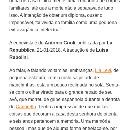
dona-de-casa e, finalmente, uma cuidadora de corpos
familiares, até que a morte não a separava de tudo
isso. A intenção de obter um diploma, ousar o
impensável, foi vivida na família como uma pequena
extravagância intelectual".
A entrevista é de
Antonio Gnoli
, publicada por
La
Repubblica
, 21-01-2018. A tradução é de
Luisa
Rabolini
.
Ao falar, e falando voltam as lembranças,
Lia Levi
, de
pequena estatura, com o rosto salpicado de
manchinhas, está um pouco reclinada no sofá. Senta-
se com o olhar virado para o grande retrato de seu
avô, que morreu de gripe espanhola durante a derrota
do
Caporetto
. Tenho a impressão de que muitas
coisas que decoram a casa desta senhora de oitenta
e seis anos pertencem à memória. Uma memória
pessoal, mas que de alguma forma entrelaça-se, por