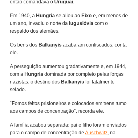
então comandava o
Uruguai
.
Em 1940, a
Hungria
se aliou ao
Eixo
e, em menos de
um ano, invadiu o norte da
Iuguslóvia
com o
respaldo dos alemães.
Os bens dos
Balkanyis
acabaram confiscados, conta
ele.
A perseguição aumentou gradativamente e, em 1944,
com a
Hungria
dominada por completo pelas forças
nazistas, o destino dos
Balkanyis
foi fatalmente
selado.
"Fomos feitos prisioneiros e colocados em trens rumo
aos campos de concentração", recorda ele.
A família acabou separada: pai e filho foram enviados
para o campo de concentração de
Auschwitz
, na