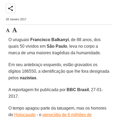
share
28 Janeiro 2017
O uruguaio
Francisco Balkanyi
, de 88 anos, dos
quais 50 vividos em
São Paulo
, leva no corpo a
marca de uma maiores tragédias da humanidade.
Em seu antebraço esquerdo, estão gravados os
dígitos 186550, a identificação que lhe fora designada
pelos
nazistas
.
A reportagem foi publicada por
BBC Brasil
, 27-01-
2017.
O tempo apagou parte da tatuagem, mas os horrores
do
Holocausto
- o
genocídio de 6 milhões de