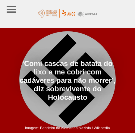
'Comi cascas de batata do
lixo e me cobri com
cadáveres para não morrer',
diz sobrevivente do
Holocausto
Imagem: Bandeira da Alemanha Nazista / Wikipedia