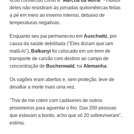
ficou conhecido como a "
Marcha da Morte
" - muitos
deles não resistiram às jornadas quilométricas feitas
a pé em meio ao inverno intenso, debaixo de
temperaturas negativas.
Enquanto seu pai permaneceu em
Auschwitz
, por
causa da saúde debilitada ("Eles diziam que iam
matá-lo"),
Balkanyi
foi colocado em um trem de
transporte de carvão com destino ao campo de
concentração de
Buchenwald
, na
Alemanha
.
Os vagões eram abertos e, sem proteção, teve de
desafiar a morte mais uma vez.
"Tive de me cobrir com cadáveres de outros
prisioneiros para aguentar o frio. Das 200 pessoas
que estavam a bordo, acho que só 20 sobreviveram",
estima.