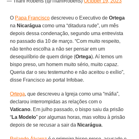
— Tifani Roberts (@TifaniRoberts)
October 19, 2023
O
Papa Francisco
descreveu o Executivo de
Ortega
na
Nicarágua
como uma “ditadura rude”, um mês
depois dessa condenação, segundo uma entrevista
no passado dia 10 de março. “Com muito respeito,
não tenho escolha a não ser pensar em um
desequilíbrio de quem dirige (
Ortega
). Aí temos um
bispo preso, um homem muito sério, muito capaz.
Queria dar o seu testemunho e não aceitou o exílio”,
disse Francisco ao portal Infobae.
Ortega
, que descreveu a Igreja como uma “máfia”,
declarou interrompidas as relações com o
Vaticano
. Em julho passado, o bispo saiu da prisão
“
La Modelo
” por algumas horas, mas voltou à prisão
depois de se recusar a sair da
Nicarágua
.
Rolando Álvarez
é o primeiro bispo preso, acusado e