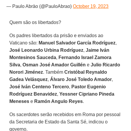
— Paulo Abrāo (@PauloAbrao)
October 19, 2023
Quem são os libertados?
Os padres libertados da prisão e enviados ao
Vaticano são:
Manuel Salvador García Rodríguez
,
José Leonardo Urbina Rodríguez
,
Jaime Iván
Montesinos Sauceda
,
Fernando Israel Zamora
Silva
,
Osman José Amador Guillén
e
Julio Ricardo
Norori Jiménez
. Também
Cristóbal Reynaldo
Gadea Velásquez
,
Álvaro José Toledo Amador
,
José Iván Centeno Tercero
,
Pastor Eugenio
Rodríguez Benavidez
,
Yessner Cipriano Pineda
Meneses
e
Ramón Angulo Reyes
.
Os sacerdotes serão recebidos em Roma por pessoal
da Secretaria de Estado da Santa Sé, indicou o
governo.