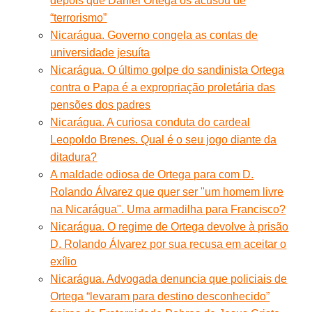
depois que Daniel Ortega os acusou de
“terrorismo”
Nicarágua. Governo congela as contas de
universidade jesuíta
Nicarágua. O último golpe do sandinista Ortega
contra o Papa é a expropriação proletária das
pensões dos padres
Nicarágua. A curiosa conduta do cardeal
Leopoldo Brenes. Qual é o seu jogo diante da
ditadura?
A maldade odiosa de Ortega para com D.
Rolando Álvarez que quer ser "um homem livre
na Nicarágua". Uma armadilha para Francisco?
Nicarágua. O regime de Ortega devolve à prisão
D. Rolando Álvarez por sua recusa em aceitar o
exílio
Nicarágua. Advogada denuncia que policiais de
Ortega “levaram para destino desconhecido”