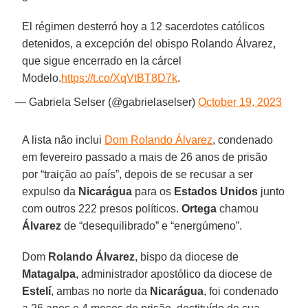
El régimen desterró hoy a 12 sacerdotes católicos
detenidos, a excepción del obispo Rolando Álvarez,
que sigue encerrado en la cárcel
Modelo.
https://t.co/XqVtBT8D7k
.
— Gabriela Selser (@gabrielaselser)
October 19, 2023
A lista não inclui
Dom Rolando Álvarez
, condenado
em fevereiro passado a mais de 26 anos de prisão
por “traição ao país”, depois de se recusar a ser
expulso da
Nicarágua
para os
Estados Unidos
junto
com outros 222 presos políticos.
Ortega
chamou
Álvarez
de “desequilibrado” e “energúmeno”.
Dom
Rolando Álvarez
, bispo da diocese de
Matagalpa
, administrador apostólico da diocese de
Estelí
, ambas no norte da
Nicarágua
, foi condenado