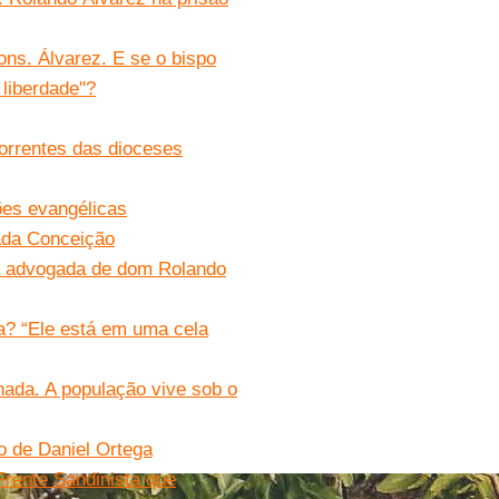
ons. Álvarez. E se o bispo
 liberdade"?
correntes das dioceses
ões evangélicas
ada Conceição
 da advogada de dom Rolando
a? “Ele está em uma cela
nada. A população vive sob o
io de Daniel Ortega
Frente Sandinista que