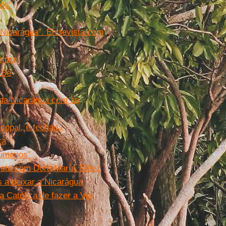
cos”
 Nicarágua”. Entrevista com
mírez
 Sé
 da Nicarágua com as
scopal, é fechada
ca
humanos”
vista com Dora María Téllez
s a deixar a Nicarágua
a Católica de fazer a Via