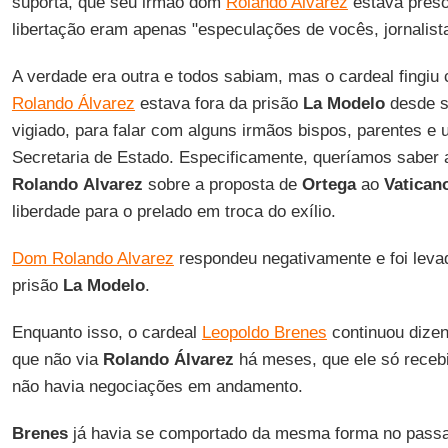
suporta, que seu irmão dom
Rolando Alvarez
estava preso
libertação eram apenas "especulações de vocês, jornalist
A verdade era outra e todos sabiam, mas o cardeal fingiu 
Rolando Álvarez
estava fora da prisão
La Modelo
desde se
vigiado, para falar com alguns irmãos bispos, parentes e
Secretaria de Estado. Especificamente, queríamos saber 
Rolando
Alvarez
sobre a proposta de
Ortega
ao
Vatican
liberdade para o prelado em troca do exílio.
Dom Rolando Alvarez
respondeu negativamente e foi levad
prisão
La Modelo
.
Enquanto isso, o cardeal
Leopoldo Brenes
continuou dizen
que não via
Rolando Álvarez
há meses, que ele só recebi
não havia negociações em andamento.
Brenes
já havia se comportado da mesma forma no passa