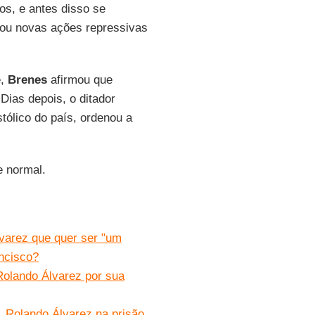
os, e antes disso se
ou novas ações repressivas
e,
Brenes
afirmou que
Dias depois, o ditador
tólico do país, ordenou a
e normal.
varez que quer ser "um
ncisco?
Rolando Álvarez por sua
 Rolando Álvarez na prisão