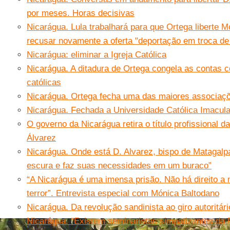
por meses. Horas decisivas
Nicarágua. Lula trabalhará para que Ortega liberte M
recusar novamente a oferta "deportação em troca de
Nicarágua: eliminar a Igreja Católica
Nicarágua. A ditadura de Ortega congela as contas 
católicas
Nicarágua. Ortega fecha uma das maiores associaç
Nicarágua. Fechada a Universidade Católica Imacul
O governo da Nicarágua retira o título profissional
Álvarez
Nicarágua. Onde está D. Alvarez, bispo de Matagalp
escura e faz suas necessidades em um buraco”
“A Nicarágua é uma imensa prisão. Não há direito a 
terror”. Entrevista especial com Mónica Baltodano
Nicarágua. Da revolução sandinista ao giro autoritár
Nicarágua. “Existem seminaristas simpatizantes da 