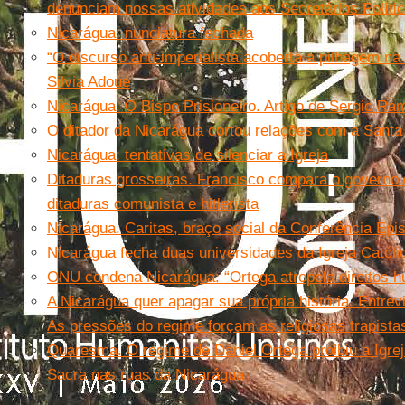
denunciam nossas atividades aos Secretários Políti
Nicarágua: nunciatura fechada
“O discurso anti-imperialista acoberta a pilhagem na
Silvia Adoue
Nicarágua. O Bispo Prisioneiro. Artigo de Sergio Ra
O ditador da Nicarágua cortou relações com a Santa
Nicarágua: tentativas de silenciar a Igreja
Ditaduras grosseiras. Francisco compara o governo
ditaduras comunista e hitlerista
Nicarágua. Caritas, braço social da Conferência Epi
Nicarágua fecha duas universidades da Igreja Católi
ONU condena Nicarágua: “Ortega atropela direitos 
A Nicarágua quer apagar sua própria história. Entre
As pressões do regime forçam as religiosas trapista
Quaresma. O regime de Daniel Ortega proibiu a Igrej
Sacra nas ruas da Nicarágua