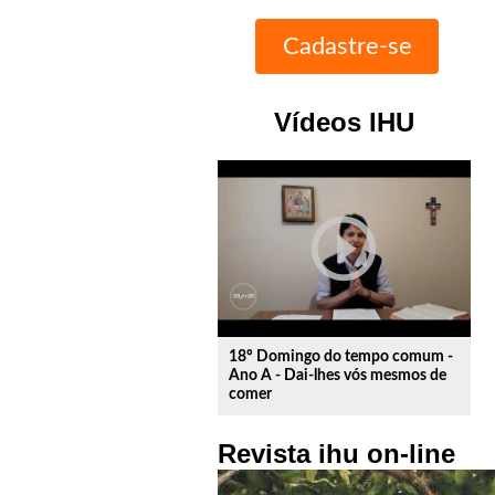
Vídeos IHU
play_circle_outline
18º Domingo do tempo comum -
Ano A - Dai-lhes vós mesmos de
comer
Revista ihu on-line