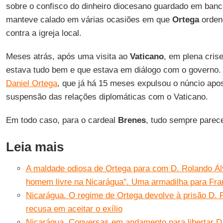
sobre o confisco do dinheiro diocesano guardado em banc
manteve calado em várias ocasiões em que
Ortega
orden
contra a igreja local.
Meses atrás, após uma visita ao
Vaticano
, em plena cris
estava tudo bem e que estava em diálogo com o governo. 
Daniel Ortega
, que já há 15 meses expulsou o núncio apos
suspensão das relações diplomáticas com o Vaticano.
Em todo caso, para o cardeal
Brenes
, tudo sempre parec
Leia mais
A maldade odiosa de Ortega para com D. Rolando Ál
homem livre na Nicarágua". Uma armadilha para Fra
Nicarágua. O regime de Ortega devolve à prisão D. 
recusa em aceitar o exílio
Nicarágua. Conversas em andamento para libertar D.