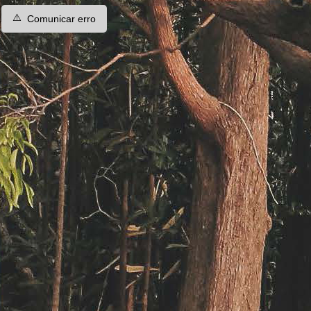
⚠️
Comunicar erro