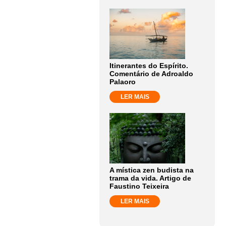
Itinerantes do Espírito.
Comentário de Adroaldo
Palaoro
LER MAIS
A mística zen budista na
trama da vida. Artigo de
Faustino Teixeira
LER MAIS