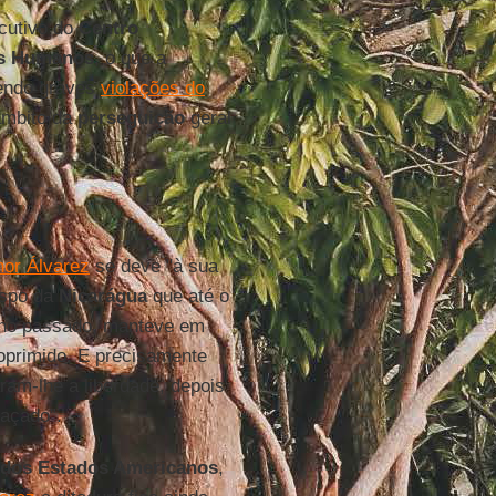
ecutivo do
Centro
tos Humanos
, o que a
rendo graves
violações do
âmbito da
perseguição
geral
or Álvarez
se deve "à sua
ispo da
Nicarágua
que até o
ano passado, manteve em
 oprimido. E precisamente
ram-lhe a liberdade, depois
açado”.
 dos Estados Americanos
,