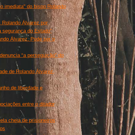
o imediata" do bispo Rolando
 Rolando Álvarez por
 a segurança do Estado”
ndo Álvarez. Pode ser o
 denuncia “a perseguição” do
ade de Rolando Álvarez,
unho de liberdade e
ociações entre o ditador
la cheia de prisioneiros
dos