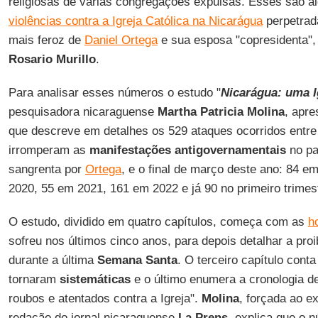
religiosas de várias congregações expulsas. Esses são 
violências contra a Igreja Católica na Nicarágua
perpetrad
mais feroz de
Daniel Ortega
e sua esposa "copresidenta",
Rosario Murillo
.
Para analisar esses números o estudo "
Nicarágua: uma I
pesquisadora nicaraguense
Martha Patricia Molina
, apre
que descreve em detalhes os 529 ataques ocorridos entre 
irromperam as
manifestações antigovernamentais
no pa
sangrenta por
Ortega
, e o final de março deste ano: 84 
2020, 55 em 2021, 161 em 2022 e já 90 no primeiro trimes
O estudo, dividido em quatro capítulos, começa com as
h
sofreu nos últimos cinco anos, para depois detalhar a pro
durante a última
Semana Santa
. O terceiro capítulo cont
tornaram
sistemáticas
e o último enumera a cronologia de
roubos e atentados contra a Igreja".
Molina
, forçada ao e
redação do jornal nicaraguense
La Prens
, explica que o 