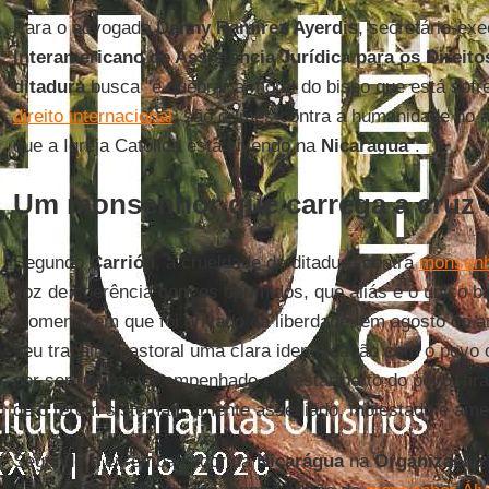
Para o advogado
Danny Ramírez Ayerdis
, secretário-ex
Interamericano de Assistência Jurídica para os Direi
ditadura
busca "é quebrar a moral do bispo que está sof
direito internacional
, são crimes contra a humanidade no 
que a Igreja Católica está vivendo na
Nicarágua
".
Um monsenhor que carrega a cruz
Segundo
Carrión
, a crueldade da ditadura contra
monsenh
voz de coerência com os oprimidos, que aliás é o único b
momento em que foi privado da liberdade, em agosto do 
seu trabalho pastoral uma clara identificação com o povo
por ser um pastor empenhado em estar perto do povo, tira
de o terem sistematicamente assediado, molestado e ame
Segundo o ex-embaixador da
Nicarágua
na
Organização