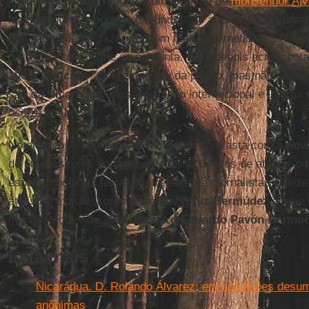
Arturo McFields Yescas
, com a prisão de
monsenhor Álv
mais manchada perante o mundo: “Só a
escória
da humani
que não pode lhe fazer nenhum mal. Que medo eles têm
carrega a cruz?”, ele se pergunta. Para depois acrescentar
100% Noticias
: "Querem tirá-lo da prisão, mas não sabe
sair da
Nicarágua
, mas a pressão internacional e interna
ocorra em breve".
No entanto, o otimismo de
McFields
contrasta com a
nov
de 60 opositores do regime, todos acusados de atentar con
espalhar notícias falsas. Entre eles três jornalistas e dez
ativistas e professores e até
Marycruz Bermúdez
a mãe d
manifestações de 2018,
Richard Eduardo Pavón Bermú
Leia mais
Nicarágua. D. Rolando Álvarez, em condições desu
anônimas