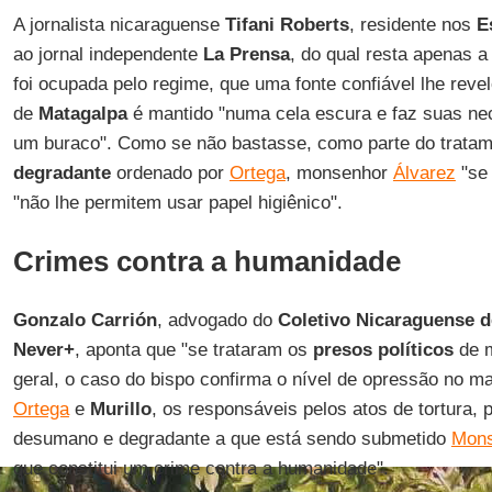
A jornalista nicaraguense
Tifani Roberts
, residente nos
E
ao jornal independente
La Prensa
, do qual resta apenas a
foi ocupada pelo regime, que uma fonte confiável lhe reve
de
Matagalpa
é mantido "numa cela escura e faz suas ne
um buraco". Como se não bastasse, como parte do trata
degradante
ordenado por
Ortega
, monsenhor
Álvarez
"se
"não lhe permitem usar papel higiênico".
Crimes contra a humanidade
Gonzalo Carrión
, advogado do
Coletivo Nicaraguense 
Never+
, aponta que "se trataram os
presos políticos
de m
geral, o caso do bispo confirma o nível de opressão no ma
Ortega
e
Murillo
, os responsáveis pelos atos de tortura, p
desumano e degradante a que está sendo submetido
Mons
que constitui um crime contra a humanidade".