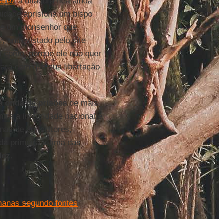
arez
a ditadura fica ainda
dade aprisiona um bispo
 de um monsenhor que
, entrevistado pelo site
m como, porque ele não quer
 fará com que sua libertação
a onda de prisões
de mais
tra a integridade nacional e
enas de agricultores,
a primeira vítima das
dez
.
manas segundo fontes