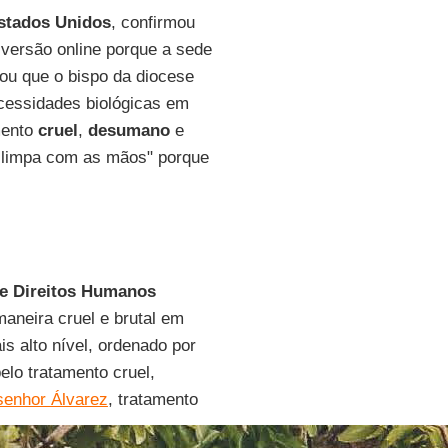
stados Unidos
, confirmou
 versão online porque a sede
lou que o bispo da diocese
cessidades biológicas em
mento
cruel
,
desumano
e
 limpa com as mãos" porque
de Direitos Humanos
aneira cruel e brutal em
is alto nível, ordenado por
elo tratamento cruel,
enhor Álvarez
, tratamento