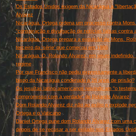
Os Estados Unidos exigem da Nicarágua a "libertaçã
Álvarez
Nicarágua. Ortega ordena um processo contra Mons.
“conspiração e divulgação de notícias falsas contra
Nicarágua. Ortega prepara a expulsão de Mons. Rola
terceiro da ‘série’ que começou em 1986
Nicarágua. D. Rolando Álvarez, em jejum indefinido,
regime
Por que Francisco não pediu expressamente a liberd
bispo da Nicarágua condenado a 26 anos de prisão?
Os jesuítas latino-americanos reivindicam "o testem
compromisso com a verdade" de Rolando Álvarez
Dom Rolando Alvarez diz não ao exílio e explode neg
Ortega e o Vaticano
Daniel Ortega pune dom Rolando Álvarez com uma ce
depois de se recusar a ser exilado nos Estados Uni