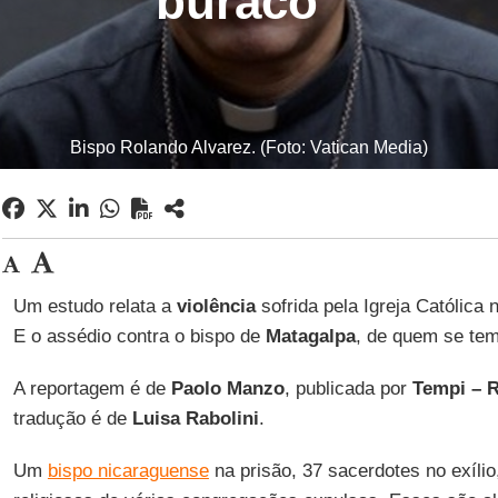
buraco”
Bispo Rolando Alvarez. (Foto: Vatican Media)
Um estudo relata a
violência
sofrida pela Igreja Católica
E o assédio contra o bispo de
Matagalpa
, de quem se tem
A reportagem é de
Paolo Manzo
, publicada por
Tempi – R
tradução é de
Luisa Rabolini
.
Um
bispo nicaraguense
na prisão, 37 sacerdotes no exílio,