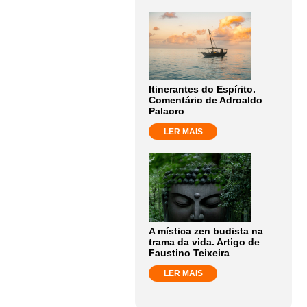
Itinerantes do Espírito.
Comentário de Adroaldo
Palaoro
LER MAIS
A mística zen budista na
trama da vida. Artigo de
Faustino Teixeira
LER MAIS