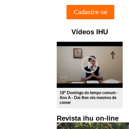
Vídeos IHU
play_circle_outline
18º Domingo do tempo comum -
Ano A - Dai-lhes vós mesmos de
comer
Revista ihu on-line