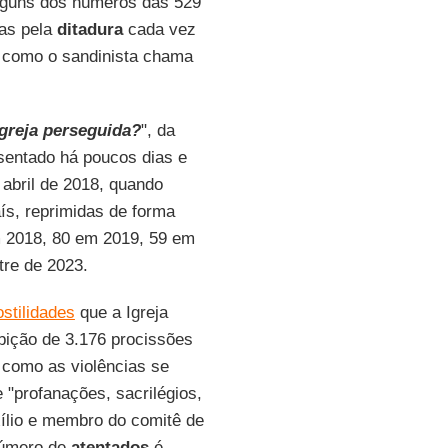
alguns dos números das 529
as pela
ditadura
cada vez
 como o sandinista chama
greja perseguida?
", da
sentado há poucos dias e
abril de 2018, quando
ís, reprimidas de forma
em 2018, 80 em 2019, 59 em
tre de 2023.
ostilidades
que a Igreja
ibição de 3.176 procissões
a como as violências se
 "profanações, sacrilégios,
xílio e membro do comitê de
número de
atentados
é