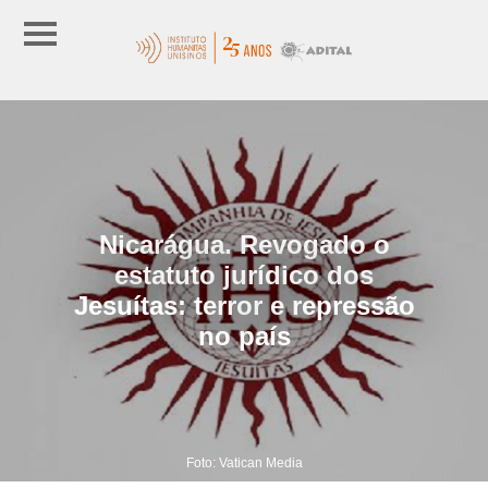
Nicarágua. Revogado o
estatuto jurídico dos
Jesuítas: terror e repressão
no país
Foto: Vatican Media