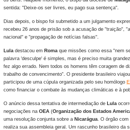
sentida: "Deixe-os ser livres, eu pago sua sentença".
Dias depois, o bispo foi submetido a um julgamento expre
recebeu 26 anos de prisão sob a acusação de "traição", "a
nacional" e "propagação de notícias falsas".
Lula
destacou em
Roma
que missões como essa "nem sem
palavra 'desculpe' é simples, mas é preciso muita grande
fez algo errado. Nem todos os homens têm coragem de diz
trabalho de convencimento”. O presidente brasileiro viajo
participou de uma cúpula organizada pelo seu homólogo
E
como financiar o combate às mudanças climáticas e à po
O anúncio dessa tentativa de intermediação de
Lula
ocorr
negociações na
OEA
(
Organização dos Estados Americ
uma resolução conjunta sobre a
Nicarágua
. O órgão com
realiza sua assembleia geral. Um rascunho brasileiro da