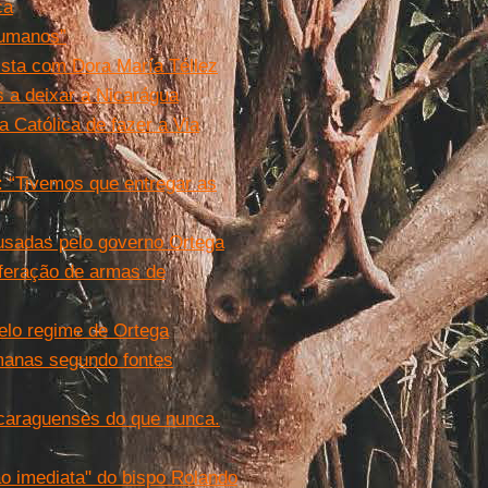
ca
humanos”
vista com Dora María Téllez
s a deixar a Nicarágua
a Católica de fazer a Via
: “Tivemos que entregar as
usadas pelo governo Ortega
liferação de armas de
elo regime de Ortega
manas segundo fontes
nicaraguenses do que nunca.
o imediata" do bispo Rolando