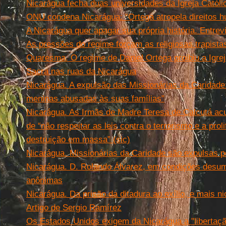
Nicarágua fecha duas universidades da Igreja Católi
ONU condena Nicarágua: “Ortega atropela direitos 
A Nicarágua quer apagar sua própria história. Entre
As pressões do regime forçam as religiosas trapista
Quaresma. O regime de Daniel Ortega proibiu a Igrej
Sacra nas ruas da Nicarágua
Nicarágua. A expulsão das Missionárias da Caridade
meninas abusadas às suas famílias”
Nicarágua. As Irmãs de Madre Teresa de Calcutá ac
de “não respeitar as leis contra o terrorismo e a pro
destruição em massa” (sic)
Nicarágua. Missionárias da Caridade são expulsas p
Nicarágua. D. Rolando Álvarez, em condições desu
anônimas
Nicarágua. Da prisão da ditadura ao exílio, e mais 
Artigo de Sergio Ramírez
Os Estados Unidos exigem da Nicarágua a "libertaçã