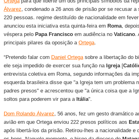
Ortega
para que liberte um dos principais símbolos da r
Álvarez
, condenado a 26 anos de prisão por se recusar a 
220 pessoas. regime destituído de nacionalidade em fevere
anunciou esta iniciativa esta quinta-feira em
Roma
, depoi
véspera pelo
Papa Francisco
em audiência no
Vaticano
.
principais pilares da oposição a
Ortega
.
“Pretendo falar com
Daniel Ortega
sobre a libertação do b
ele seja impedido de exercer sua função na
Igreja
[
Católi
entrevista coletiva em Roma, segundo informações da impr
esquerda brasileira disse que "a Igreja tem um problema 
padres presos" e acrescentou que "a única coisa que a Ig
soltos para poderem vir para a
Itália
".
Dom Rolando Álvarez
, 56 anos, fez um gesto dramático 
avião em que Ortega enviou 222 presos políticos aos
Est
após libertá-los da prisão. Retirou-lhes a nacionalidade e
os bens. Naquele momento, o bispo da diocese de
Mataga