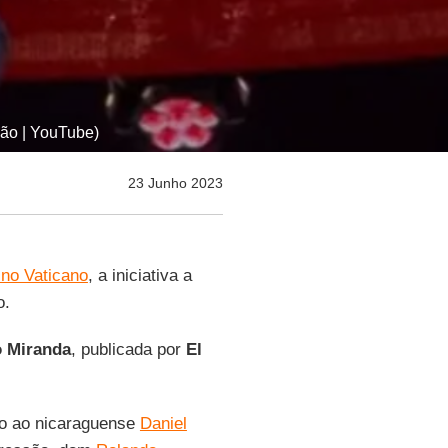
ção | YouTube)
23 Junho 2023
no Vaticano
, a iniciativa a
o.
o Miranda
, publicada por
El
to ao nicaraguense
Daniel