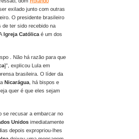
epressão, dom
Rolando
ser exilado junto com outras
iro. O presidente brasileiro
s de ter sido recebido na
 A
Igreja Católica
é um dos
ispo . Não há razão para que
ca
]”, explicou Lula em
ensa brasileira. O líder da
na
Nicarágua
, há bispos e
reja quer é que eles sejam
ao se recusar a embarcar no
ados Unidos
imediatamente
 dias depois expropriou-lhes
lpa
deixou uma mensagem