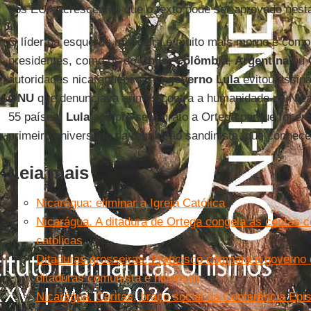
dos EUA acrescentou que o texto pode ser aprovado nesta
O líder da esquerda brasileira é muito mais morno e com
presidentes, como os do
Chile
,
Colômbia
,
Argentina
ou
autoridades nicaraguenses. O
governo Lula
evitou assina
ONU
que denunciava crimes contra a humanidade na Nica
55 países.
Lula
sempre será grato a Ortega porque foi e
primeiro aniversário da revolução sandinista, que conhe
Leia mais
Nicarágua: eliminar a Igreja Católica
Nicarágua. A ditadura de Ortega congela as contas 
católicas
Ditaduras grosseiras. Francisco compara o governo
ditaduras comunista e hitlerista
Nicarágua. Caritas, braço social da Conferência Epi