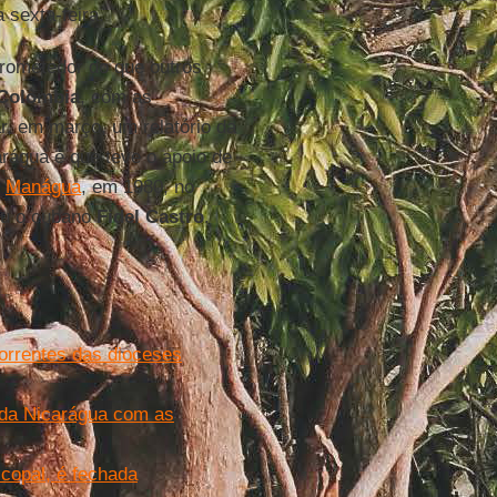
 sexta-feira.
prometedor do que outros
Colômbia
, com as
r, em março, um relatório da
rágua e que teve o apoio de
m
Manágua
, em 1980, no
ceu o cubano
Fidel Castro
.
correntes das dioceses
 da Nicarágua com as
scopal, é fechada