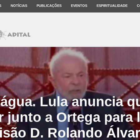
S
NOTÍCIAS
PUBLICAÇÕES
EVENTOS
ESPIRITUALIDADE
C
água. Lula anuncia q
r junto a Ortega para l
isão D. Rolando Álva