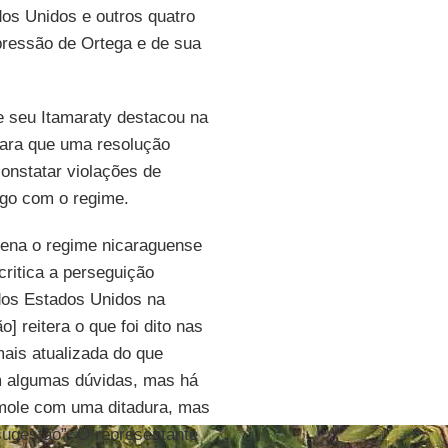
dos Unidos e outros quatro
pressão de Ortega e de sua
e seu Itamaraty destacou na
para que uma resolução
onstatar violações de
logo com o regime.
dena o regime nicaraguense
ritica a perseguição
dos Estados Unidos na
] reitera o que foi dito nas
ais atualizada do que
 algumas dúvidas, mas há
mole com uma ditadura, mas
ugestão”. O representante