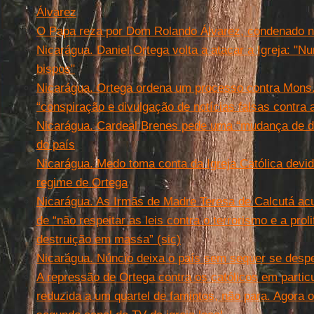
Álvarez
O Papa reza por Dom Rolando Álvarez, condenado n
Nicarágua. Daniel Ortega volta a atacar a Igreja: "Nu
bispos"
Nicarágua. Ortega ordena um processo contra Mons.
“conspiração e divulgação de notícias falsas contra
Nicarágua. Cardeal Brenes pede uma “mudança de dir
do país
Nicarágua. Medo toma conta da Igreja Católica devi
regime de Ortega
Nicarágua. As Irmãs de Madre Teresa de Calcutá ac
de “não respeitar as leis contra o terrorismo e a pro
destruição em massa” (sic)
Nicarágua. Núncio deixa o país sem sequer se despe
A repressão de Ortega contra os católicos em partic
reduzida a um quartel de famintos, não para. Agora 