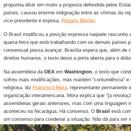
propunha diluir em muito a proposta defendida pelos Esta
países, causou enorme indignação entre as vítimas da re
vice-presidente e esposa,
Rosario Murillo
.
O Brasil modificou a posição expressa naquele rascunho 
quarta-feira que está trabalhando com os demais países 
consensual possa avançar. Brasília espera que, além de c
direitos humanos, o texto deixe a porta aberta para o diá
Na assembleia da
OEA
em
Washington
, o texto que con
sofreu mais modificações, mas mantém "contundência" e c
religiosa, diz
Francisco Mora
, representante permanente 
organização interamericana. Mora explica que “[a resolução
assembleias gerais anteriores, mas com uma linguagem m
aconteceu na Nicarágua. Há consenso. O
Brasil
está com
um consenso para condenar a situação. Não dá para ser 
não acho que as mudanças no Brasil vão passar de uma s