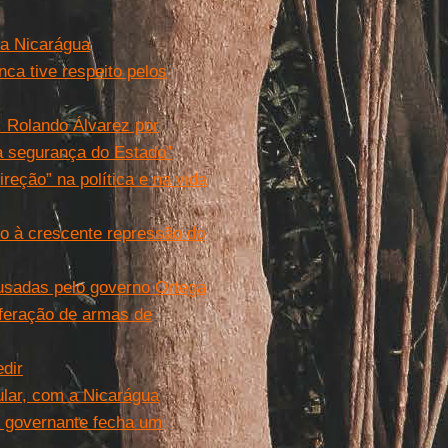
a Nicarágua
nca tive respeito pelos
 Rolando Álvarez por
 a segurança do Estado”
eção” na política e na vida
do à crescente repressão do
usadas pelo governo Ortega
liferação de armas de
dir
ular, com a Nicarágua
o governante fecha um