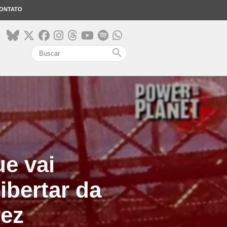
ONTATO
search
ue vai
ibertar da
rez