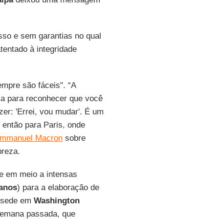
sso e sem garantias no qual
tentado à integridade
pre são fáceis". “A
za para reconhecer que você
er: 'Errei, vou mudar'. É um
u então para Paris, onde
mmanuel Macron
sobre
breza.
e em meio a intensas
anos
) para a elaboração de
 sede em
Washington
 semana passada, que