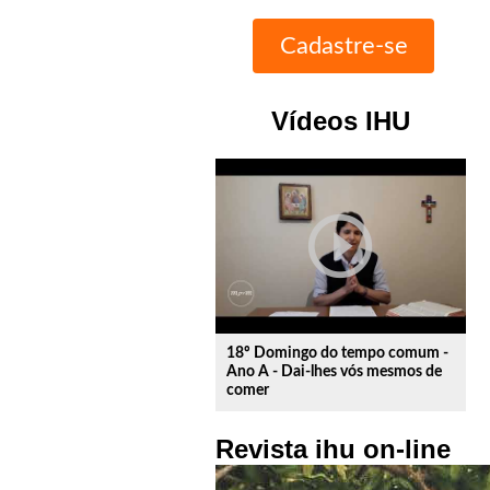
Vídeos IHU
play_circle_outline
18º Domingo do tempo comum -
Ano A - Dai-lhes vós mesmos de
comer
Revista ihu on-line