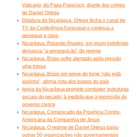
Vaticano, do Papa Francisco, diante dos crimes
de Daniel Ortega
Ditadura da Nicarágua. Ortega fecha o canal de
TV da Conferência Episcopal e continua a
perseguir o clero
Nicarágua. Rolando Álvarez, em jejum indefinido
denuncia "a perseguição" do regime
Nicarágua. Bispo sofre atentado após presidir
uma missa
Nicarágua. Bispo em greve de fome ‘não está
sozinho’, afirma nota dos bispos do país
Igreja da Nicarágua promete combater 'estruturas
sociais do pecado' à medida que a repressão do
governo cresce
Nicarágua. Comunicado da Província Centro-
Americana da Companhia de Jesus
Nicarágua. O regime de Daniel Ortega baniu
outras 50 organizações não governamentais