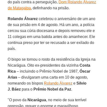
do país contra a perseguição,
Dom Rolando Álvarez
de Matagalpa
, definhando na prisão.
Rolando Álvarez
celebrou o aniversário de um ano
de sua prisão em 4 de agosto. Há um ano, a polícia
cercou sua cúria diocesana e depois removeu ele e
11 colegas em uma batida antes do amanhecer. Ele
continua preso por ter se recusado a ser exilado do
país.
O bispo se tornou o rosto da resistência da Igreja na
Nicarágua. Oito ex-presidentes da vizinha
Costa
Rica
– incluindo o Prêmio Nobel de 1987,
Óscar
Arias
– divulgaram uma carta em 10 de agosto,
nomeando os bispos
Rolando Álvarez
e
Silvio
J. Báez
para o
Prêmio Nobel da Paz
.
"O povo da
Nicarágua
, no meio de sua terrível
opressão, requer o enorme e maravilhoso