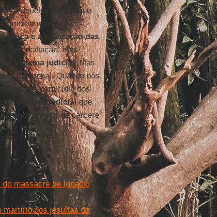
força àqueles de nós que
enhamos o mais breve
 justiça e a reparação das
de reconciliação, mas
a no
sistema judicial
. Mas
ial
é irracional. Quando nós,
plicado no homicídio dos
mesmo
sistema judicial
que
 a reduzir a pena de cárcere
s do massacre de Ignacio
 martírio dos jesuítas da