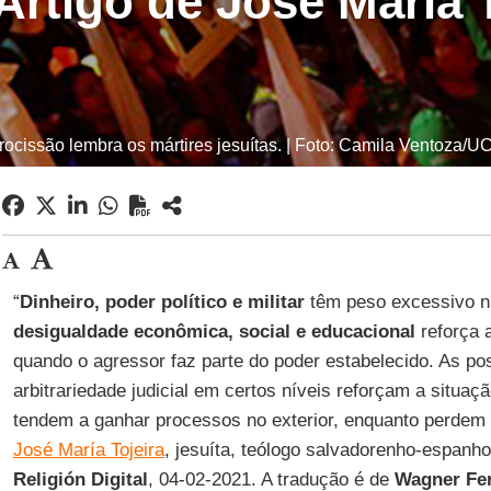
 Artigo de José María To
rocissão lembra os mártires jesuítas. | Foto: Camila Ventoza/U
“
Dinheiro, poder político e militar
têm peso excessivo nas
desigualdade econômica, social e educacional
reforça a
quando o agressor faz parte do poder estabelecido. As pos
arbitrariedade judicial em certos níveis reforçam a situaçã
tendem a ganhar processos no exterior, enquanto perdem 
José María Tojeira
, jesuíta, teólogo salvadorenho-espanho
Religión Digital
, 04-02-2021. A tradução é de
Wagner Fe