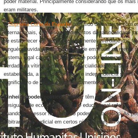
poder material. Principalmente considerando que os mais
eram militares.
A
Suprema Corte da Espanha
tem sido consistente com os 
internacionais, com os procedimentos da racionalidade ju
de estabelecer e reconhecer legalmente a verdade dos f
ninguém duvida da responsabilidade em maior ou menor 
sistema legal carece de liberdade e poder adequado para 
verdade da vítima. Embora a imparcialidade legal seja dis
estabelecida, a falta de liberdade e independência signif
significativo de juízes é exageradamente influenciado por 
Dinheiro, poder político e militar
têm peso excessivo nas
desigualdade econômica, social e educacional reforça a fr
quando o agressor faz parte do poder estabelecido. As pos
arbitrariedade judicial em certos níveis reforçam a situaçã
tendem a ganhar processos no exterior, enquanto perdem 