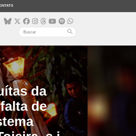
ONTATO
search
uítas da
falta de
istema