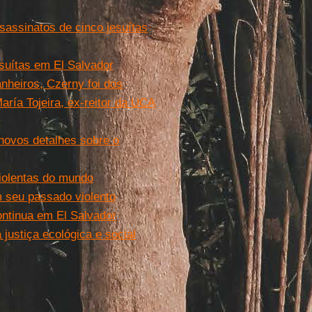
assinatos de cinco jesuítas
suítas em El Salvador
nheiros, Czerny foi dos
aría Tojeira, ex-reitor da UCA
novos detalhes sobre o
iolentas do mundo
 seu passado violento
ontinua em El Salvador
justiça ecológica e social