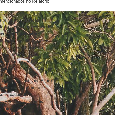
 mencionados no Relatório
princípios jurídicos
rídica e com a necessidade
atos. Em
El Salvador
,
grau dos acusados. Mas o
buscar e estabelecer a
cutida e formalmente
ica que um número
condições fora dos tribunais.
 decisões judiciais. A forte
agilidade das vítimas
sibilidades de
o. Por isso, as vítimas
dentro do país.