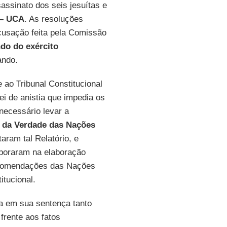
sassinato dos seis jesuítas e
 – UCA
. As resoluções
cusação feita pela Comissão
do do exército
ando.
 ao Tribunal Constitucional
ei de anistia que impedia os
necessário levar a
 da Verdade das Nações
ram tal Relatório, e
boraram na elaboração
recomendações das Nações
itucional.
a em sua sentença tanto
 frente aos fatos