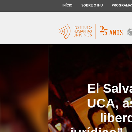
INÍCIO
SOBRE O IHU
PROGRAMA
El Salv
UCA, as
liber