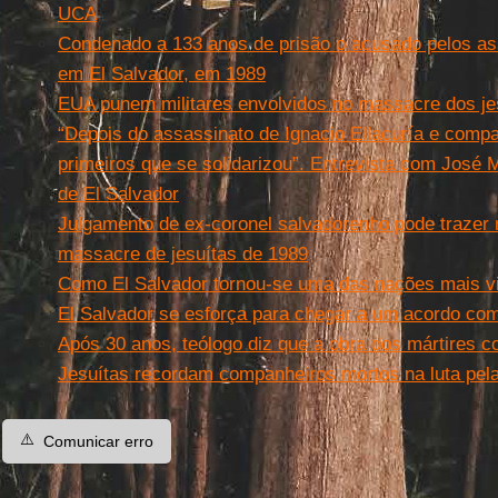
UCA
Condenado a 133 anos de prisão o acusado pelos ass
em El Salvador, em 1989
EUA punem militares envolvidos no massacre dos je
“Depois do assassinato de Ignacio Ellacuría e compa
primeiros que se solidarizou”. Entrevista com José M
de El Salvador
Julgamento de ex-coronel salvadorenho pode trazer 
massacre de jesuítas de 1989
Como El Salvador tornou-se uma das nações mais v
El Salvador se esforça para chegar a um acordo com
Após 30 anos, teólogo diz que a obra dos mártires c
Jesuítas recordam companheiros mortos na luta pela 
⚠️
Comunicar erro