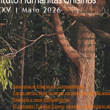
A decisão da Suprema Corte da Espanha, pelo menos, dá 
continuamos a buscar, para o bem de
El Salvador
, que t
possível um sistema judicial compatível com a
verdade, a
vítimas
. As vítimas, em geral, não se opõem às medidas 
desejam que a verdade e a justiça tenham plena cidadani
mesmo na questão da reconciliação, nosso
sistema judic
jesuítas, pedimos a comutação da pena para um militar im
nossos companheiros que está há 7 anos na prisão, o 
reluta em julgar os autores intelectuais do crime, opõe-se
ao único implicado na autoria imediata.
Leia mais
Sala Ignacio Ellacuría e Companheiros
Cenas de um filme de terror da vida real. Os 30 ano
Ellacuría e seus companheiros
El Salvador. Cardeal Czerny recorda o aniversário do