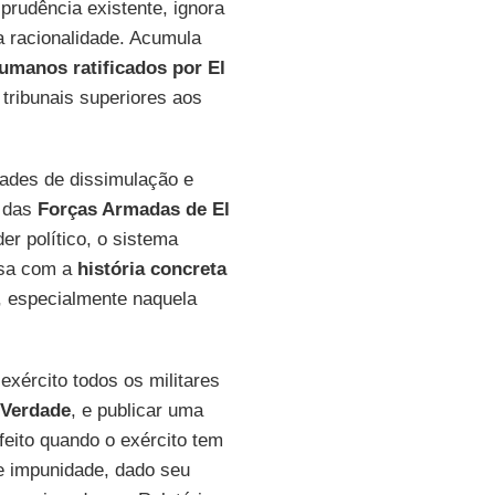
prudência existente, ignora
da racionalidade. Acumula
umanos ratificados por El
tribunais superiores aos
dades de dissimulação e
a das
Forças Armadas de El
r político, o sistema
nsa com a
história concreta
o, especialmente naquela
xército todos os militares
 Verdade
, e publicar uma
 feito quando o exército tem
de impunidade, dado seu