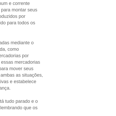
mum e corrente
para montar seus
oduzidos por
ido para todos os
zadas mediante o
ada, como
rcadorias por
s essas mercadorias
 para mover seus
 ambas as situações,
tivas e estabelece
ança.
á tudo parado e o
, lembrando que os