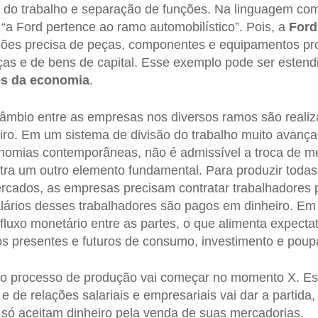
o do trabalho e separação de funções. Na linguagem co
a Ford pertence ao ramo automobilístico”. Pois, a
Ford
ões precisa de peças, componentes e equipamentos pr
as e de bens de capital. Esse exemplo pode ser estend
es da economia
.
câmbio entre as empresas nos diversos ramos são reali
ro. Em um sistema de divisão do trabalho muito avanç
omias contemporâneas, não é admissível a troca de me
tra um outro elemento fundamental. Para produzir toda
ercados, as empresas precisam contratar trabalhadores
lários desses trabalhadores são pagos em dinheiro. Em
 fluxo monetário entre as partes, o que alimenta expecta
s presentes e futuros de consumo, investimento e poup
o processo de produção vai começar no momento X. Est
e de relações salariais e empresariais vai dar a partida
o só aceitam dinheiro pela venda de suas mercadorias.