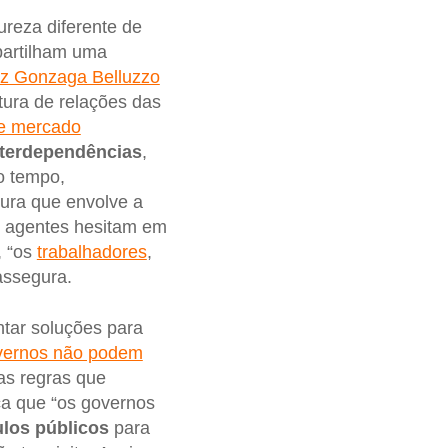
ureza diferente de
partilham uma
iz Gonzaga Belluzzo
tura de relações das
e mercado
nterdependências
,
o tempo,
tura que envolve a
os agentes hesitam em
, “os
trabalhadores
,
 assegura.
ntar soluções para
vernos não podem
s regras que
fica que “os governos
tulos públicos
para