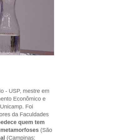
lo - USP, mestre em
amento Econômico e
 Unicamp. Foi
dores da Faculdades
bedece quem tem
s metamorfoses
(São
al
(Campinas: