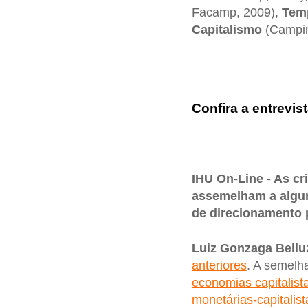
Facamp, 2009),
Temp
Capitalismo
(Campina
Confira a entrevist
IHU On-Line - As c
assemelham a algum
de direcionamento p
Luiz Gonzaga Bellu
anteriores
. A semelh
economias capitalist
monetárias-capitalist