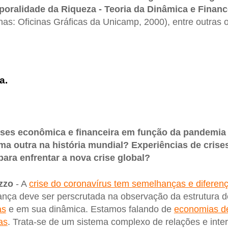
oralidade da Riqueza - Teoria da Dinâmica e Financ
s: Oficinas Gráficas da Unicamp, 2000), entre outras 
a.
rises econômica e financeira em função da pandemia
a outra na história mundial? Experiências de cris
ara enfrentar a nova crise global?
zzo
- A
crise do coronavírus tem semelhanças e diferen
ança deve ser perscrutada na observação da estrutura d
as
e em sua dinâmica. Estamos falando de
economias d
as
. Trata-se de um sistema complexo de relações e int