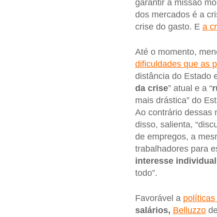
garantir a missão mo
dos mercados é a cris
crise do gasto. E
a c
Até o momento, men
dificuldades que as 
distância do Estado 
da crise
” atual e a “
r
mais drástica” do Es
Ao contrário dessas
disso, salienta, “dis
de empregos, a mes
trabalhadores para e
interesse
individual
todo”.
Favorável a
política
salários,
Belluzzo
de