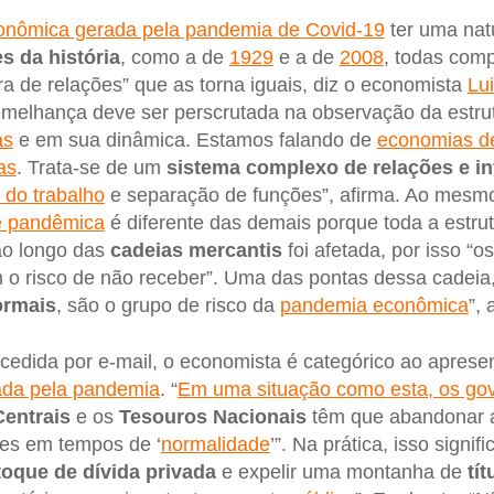
conômica gerada pela pandemia de Covid-19
ter uma nat
s da história
, como a de
1929
e a de
2008
, todas com
ra de relações” que as torna iguais, diz o economista
Lu
emelhança deve ser perscrutada na observação da estru
as
e em sua dinâmica. Estamos falando de
economias d
as
. Trata-se de um
sistema complexo de relações e i
 do trabalho
e separação de funções”, afirma. Ao mesm
e pandêmica
é diferente das demais porque toda a estru
ao longo das
cadeias mercantis
foi afetada, por isso “
 o risco de não receber”. Uma das pontas dessa cadeia
ormais
, são o grupo de risco da
pandemia econômica
”,
ncedida por e-mail, o economista é categórico ao aprese
ada pela pandemia
. “
Em uma situação como esta, os go
entrais
e os
Tesouros Nacionais
têm que abandonar a
es em tempos de ‘
normalidade
’”. Na prática, isso signi
toque de dívida privada
e expelir uma montanha de
tí