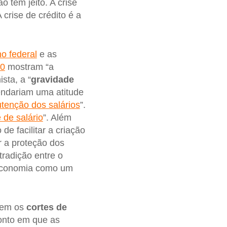
ão tem jeito. A crise
 crise de crédito é a
o federal
e as
00
mostram “a
sta, a “
gravidade
ndariam uma atitude
tenção dos salários
”.
e de salário
”. Além
 de facilitar a criação
r a proteção dos
tradição entre o
 economia como um
tem os
cortes de
onto em que as