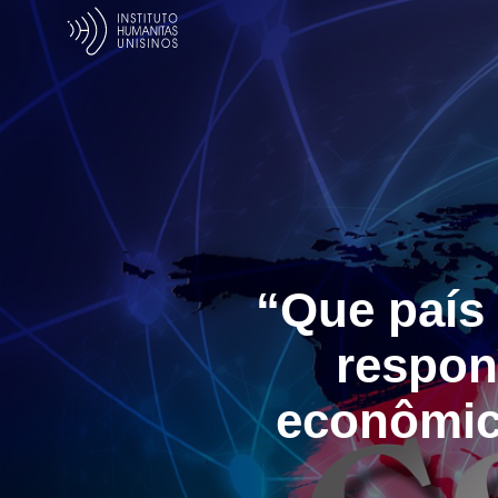
“Que país 
respon
econômica