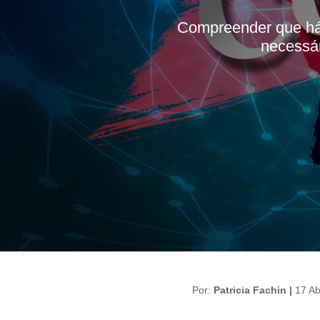
Compreender que há
necessár
Por:
Patricia Fachin |
17 Ab