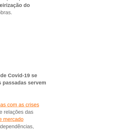
eirização do
obras.
 de Covid-19 se
es passadas servem
ças com as crises
e relações das
e mercado
erdependências,