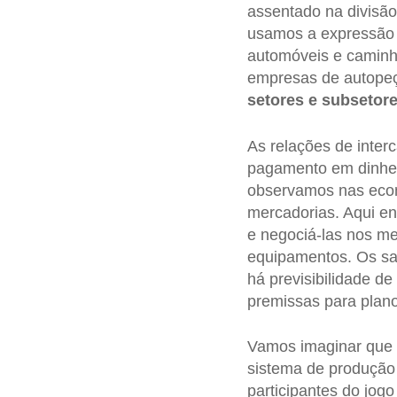
assentado na divisã
usamos a expressão “
automóveis e caminh
empresas de autopeç
setores
e subsetor
As relações de inter
pagamento em dinhei
observamos nas econ
mercadorias. Aqui en
e negociá-las nos m
equipamentos. Os sa
há previsibilidade de
premissas para plano
Vamos imaginar que 
sistema de produção 
participantes do jog