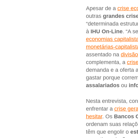
Apesar de a
crise e
outras
grandes crise
“determinada estrutu
à
IHU On-Line
. “A s
economias capitalist
monetárias-capitalist
assentado na
divisão
complementa, a
cris
demanda e a oferta 
gastar porque correm
assalariados
ou
inf
Nesta entrevista, co
enfrentar a
crise ger
hesitar
. Os
Bancos C
ordenam suas relaçõ
têm que engolir o
es