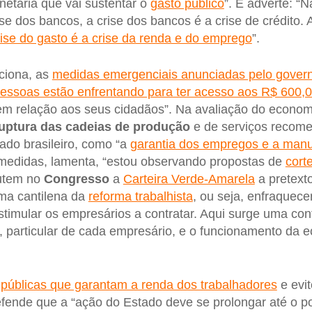
netária que vai sustentar o
gasto público
”. E adverte: “N
e dos bancos, a crise dos bancos é a crise de crédito. A
rise do gasto é a crise da renda e do emprego
”.
ciona, as
medidas emergenciais anunciadas pelo govern
pessoas estão enfrentando para ter acesso aos R$ 600,
em relação aos seus cidadãos”. Na avaliação do economi
uptura das cadeias de produção
e de serviços recome
tado brasileiro, como “a
garantia dos empregos e a manu
 medidas, lamenta, “estou observando propostas de
cort
cutem no
Congresso
a
Carteira Verde-Amarela
a pretexto
ma cantilena da
reforma trabalhista
, ou seja, enfraquece
stimular os empresários a contratar. Aqui surge uma con
, particular de cada empresário, e o funcionamento da
s públicas que garantam a renda dos trabalhadores
e evi
fende que a “ação do Estado deve se prolongar até o p