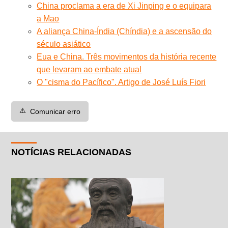
China proclama a era de Xi Jinping e o equipara
a Mao
A aliança China-Índia (Chíndia) e a ascensão do
século asiático
Eua e China. Três movimentos da história recente
que levaram ao embate atual
O "cisma do Pacífico". Artigo de José Luís Fiori
⚠️
Comunicar erro
NOTÍCIAS RELACIONADAS