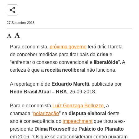
share
27 Setembro 2018
Para economista,
próximo governo
terá difícil tarefa
de conceber medidas para tirar país da
crise
e
“enfrentar o consenso convencional e
liberalóide
”. A
certeza é que a
receita neoliberal
não funciona.
A reportagem é de
Eduardo Maretti
, publicada por
Rede Brasil Atual – RBA
, 26-09-2018.
Para o economista
Luiz Gonzaga Belluzzo
, a
chamada “
polarização
” na
disputa eleitoral
deste
ano é consequência do
impeachment
que tirou a ex-
presidente
Dilma Rousseff
do
Palácio do Planalto
em 2016. “Os que se autoconsideram centro puxaram