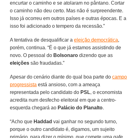
encurtar o caminho e se atolaram no pântano. Cortar
o caminho não deu certo. Mas não é surpreendente.
Isso já ocorreu em outros países e outras épocas. E a
isso foi adicionado o tempero da recessão.”
A tentativa de desqualificar a
eleição democrática
,
porém, continua. “É o que já estamos assistindo de
novo. O pessoal do
Bolsonaro
dizendo que as
eleições
são fraudadas.”
Apesar do cenário diante do qual boa parte do
campo
progressista
está ansioso, com a ameaça
representada pelo candidato do
PSL
, o economista
acredita num desfecho eleitoral em que a centro-
esquerda chegará ao
Palácio do Planalto
.
“Acho que
Haddad
vai ganhar no segundo turno,
porque o outro candidato é, digamos, um sujeito
primário, para dizer o mínimo, que comete uma gafe