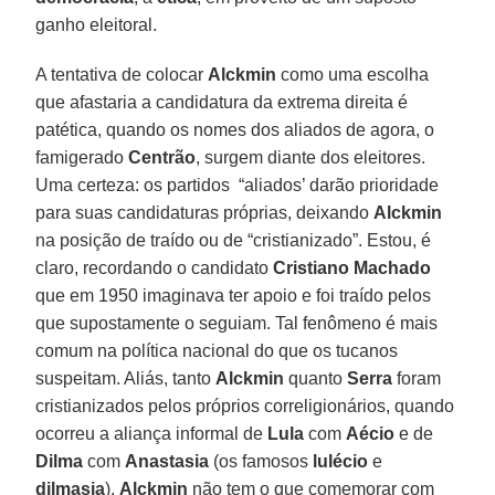
ganho eleitoral.
A tentativa de colocar
Alckmin
como uma escolha
que afastaria a candidatura da extrema direita é
patética, quando os nomes dos aliados de agora, o
famigerado
Centrão
, surgem diante dos eleitores.
Uma certeza: os partidos “aliados’ darão prioridade
para suas candidaturas próprias, deixando
Alckmin
na posição de traído ou de “cristianizado”. Estou, é
claro, recordando o candidato
Cristiano Machado
que em 1950 imaginava ter apoio e foi traído pelos
que supostamente o seguiam. Tal fenômeno é mais
comum na política nacional do que os tucanos
suspeitam. Aliás, tanto
Alckmin
quanto
Serra
foram
cristianizados pelos próprios correligionários, quando
ocorreu a aliança informal de
Lula
com
Aécio
e de
Dilma
com
Anastasia
(os famosos
lulécio
e
dilmasia
).
Alckmin
não tem o que comemorar com