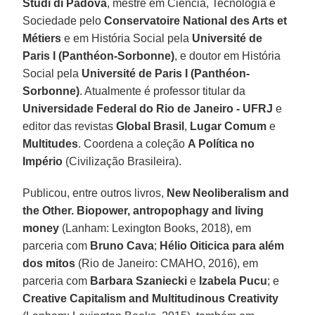
Studi di Padova
, mestre em Ciência, Tecnologia e
Sociedade pelo
Conservatoire National des Arts et
Métiers
e em História Social pela
Université de
Paris I (Panthéon-Sorbonne)
, e doutor em História
Social pela
Université de Paris I (Panthéon-
Sorbonne)
. Atualmente é professor titular da
Universidade Federal do Rio de Janeiro - UFRJ
e
editor das revistas
Global Brasil
,
Lugar Comum
e
Multitudes
. Coordena a coleção
A Política no
Império
(Civilização Brasileira).
Publicou, entre outros livros,
New Neoliberalism and
the Other. Biopower, antropophagy and living
money
(Lanham: Lexington Books, 2018), em
parceria com
Bruno Cava
;
Hélio Oiticica para além
dos mitos
(Rio de Janeiro: CMAHO, 2016), em
parceria com
Barbara Szaniecki
e
Izabela Pucu
; e
Creative Capitalism and Multitudinous Creativity