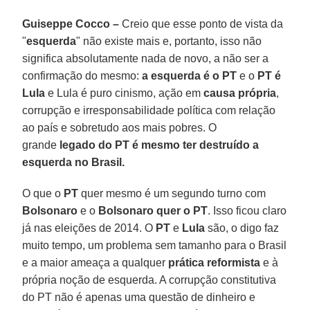
Guiseppe Cocco –
Creio que esse ponto de vista da
"
esquerda
" não existe mais e, portanto, isso não
significa absolutamente nada de novo, a não ser a
confirmação do mesmo:
a esquerda é o PT
e o
PT é
Lula
e Lula é puro cinismo, ação em
causa própria
,
corrupção e irresponsabilidade política com relação
ao país e sobretudo aos mais pobres. O
grande
legado do PT é mesmo ter destruído a
esquerda no Brasil.
O que o
PT
quer mesmo é um segundo turno com
Bolsonaro
e o
Bolsonaro quer o PT
. Isso ficou claro
já nas eleições de 2014. O
PT
e
Lula
são, o digo faz
muito tempo, um problema sem tamanho para o Brasil
e a maior ameaça a qualquer
prática reformista
e à
própria noção de esquerda. A corrupção constitutiva
do PT não é apenas uma questão de dinheiro e