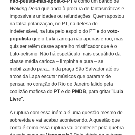
não-petista-mas-apoia-o-PT
e como um bando de
Walking Dead
que anda à procura de fantasmáticas e
impossíveis unidades ou refundações. Quem apostou
na falsa polarização, no PT, na defesa do
indefensável, na luta pelo espolio do PT e do
voto-
populista
que o
Lula
carrega não apenas errou, mas
quis ser refém desse aparelho mistificador que é o
Lulo-petismo. Não há espetáculo mais esquálido da
classe média carioca – limpinha e pura – se
mobilizando para... ir da praça São Salvador até os
arcos da Lapa escutar músicos que pararam de
pensar, no coração do Rio de Janeiro falido pela
coalizão mafiosa do
PT
e do
PMDB
, para gritar "
Lula
Livre
".
A ruptura com essa inércia é uma questão mesmo de
sobrevida e vai acabar acontecendo. A questão que
conta é como essa ruptura vai acontecer: pela quebra