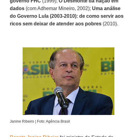
governo FHC
(1999);
O Desmonte da nação em
dados
(com Adhemar Mineiro, 2002);
Uma análise
do Governo Lula
(2003-2010): de como servir aos
ricos sem deixar de atender aos pobres
(2010).
Janine Ribeiro | Foto: Agência Brasil