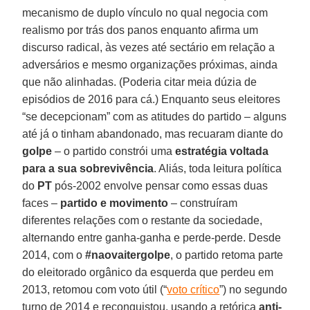
mecanismo de duplo vínculo no qual negocia com
realismo por trás dos panos enquanto afirma um
discurso radical, às vezes até sectário em relação a
adversários e mesmo organizações próximas, ainda
que não alinhadas. (Poderia citar meia dúzia de
episódios de 2016 para cá.) Enquanto seus eleitores
“se decepcionam” com as atitudes do partido – alguns
até já o tinham abandonado, mas recuaram diante do
golpe
– o partido constrói uma
estratégia voltada
para a sua sobrevivência
. Aliás, toda leitura política
do
PT
pós-2002 envolve pensar como essas duas
faces –
partido e movimento
– construíram
diferentes relações com o restante da sociedade,
alternando entre ganha-ganha e perde-perde. Desde
2014, com o
#naovaitergolpe
, o partido retoma parte
do eleitorado orgânico da esquerda que perdeu em
2013, retomou com voto útil (“
voto crítico
”) no segundo
turno de 2014 e reconquistou, usando a retórica
anti-