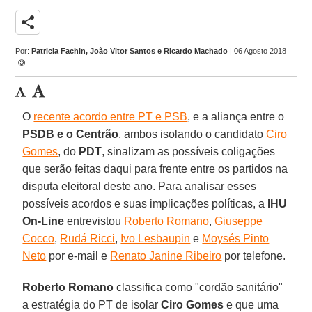
share
Por:
Patricia Fachin, João Vitor Santos e Ricardo Machado
| 06 Agosto 2018
O
recente acordo entre PT e PSB
, e a aliança entre o
PSDB e o Centrão
, ambos isolando o candidato
Ciro
Gomes
, do
PDT
, sinalizam as possíveis coligações
que serão feitas daqui para frente entre os partidos na
disputa eleitoral deste ano. Para analisar esses
possíveis acordos e suas implicações políticas, a
IHU
On-Line
entrevistou
Roberto Romano
,
Giuseppe
Cocco
,
Rudá Ricci
,
Ivo Lesbaupin
e
Moysés Pinto
Neto
por e-mail e
Renato Janine Ribeiro
por telefone.
Roberto Romano
classifica como "cordão sanitário"
a estratégia do PT de isolar
Ciro Gomes
e que uma