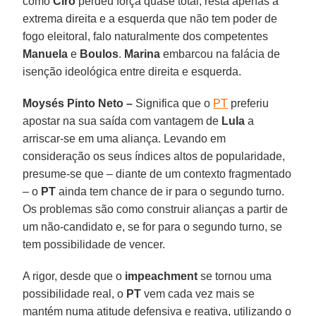
como
Ciro
perdeu força quase total, resta apenas a
extrema direita e a esquerda que não tem poder de
fogo eleitoral, falo naturalmente dos competentes
Manuela
e
Boulos
.
Marina
embarcou na falácia de
isenção ideológica entre direita e esquerda.
Moysés Pinto Neto –
Significa que o
PT
preferiu
apostar na sua saída com vantagem de
Lula
a
arriscar-se em uma aliança. Levando em
consideração os seus índices altos de popularidade,
presume-se que – diante de um contexto fragmentado
– o
PT
ainda tem chance de ir para o segundo turno.
Os problemas são como construir alianças a partir de
um não-candidato e, se for para o segundo turno, se
tem possibilidade de vencer.
A rigor, desde que o
impeachment
se tornou uma
possibilidade real, o
PT
vem cada vez mais se
mantém numa atitude defensiva e reativa, utilizando o