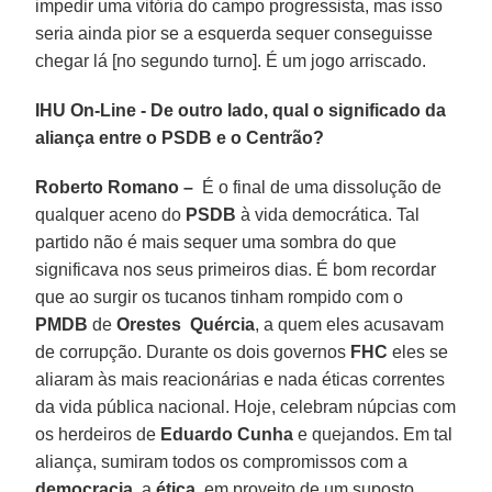
impedir uma vitória do campo progressista, mas isso
seria ainda pior se a esquerda sequer conseguisse
chegar lá [no segundo turno]. É um jogo arriscado.
IHU On-Line - De outro lado, qual o significado da
aliança entre o PSDB e o Centrão?
Roberto Romano
–
É o final de uma dissolução de
qualquer aceno do
PSDB
à vida democrática. Tal
partido não é mais sequer uma sombra do que
significava nos seus primeiros dias. É bom recordar
que ao surgir os tucanos tinham rompido com o
PMDB
de
Orestes Quércia
, a quem eles acusavam
de corrupção. Durante os dois governos
FHC
eles se
aliaram às mais reacionárias e nada éticas correntes
da vida pública nacional. Hoje, celebram núpcias com
os herdeiros de
Eduardo Cunha
e quejandos. Em tal
aliança, sumiram todos os compromissos com a
democracia
, a
ética
, em proveito de um suposto