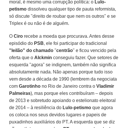
moral, é mesmo uma corrupção política: o
Lulo-
petismo
dissolveu qualquer tipo de pauta reformista,
só discute "direito de roubar que nem os outros" e se
Triplex é ou não é de alguém.
O
Ciro
recebe a moeda que procurava. Antes desse
episódio do
PSB
, ele foi participar do tradicional
"leilão" do chamado
"
centrão
" e ficou vencido pela
oferta que o
Alckmin
conseguiu fazer. Que setores de
esquerda "agora" se indignem, também não significa
absolutamente nada. Não apenas porque tudo isso
vem desde a década de 1990 (lembrem da negociata
com
Garotinho
no Rio de Janeiro contra o
Vladimir
Palmeiras
), mas porque eles contribuíram – depois
de 2013 e sobretudo apoiando o estelionato eleitoral
de 2014 – à resiliência do
Lulo-petismo
que agora
os coloca nos seus devidos lugares e papeis de
puxadinhos auxiliários do PT. A esquerda que se diz