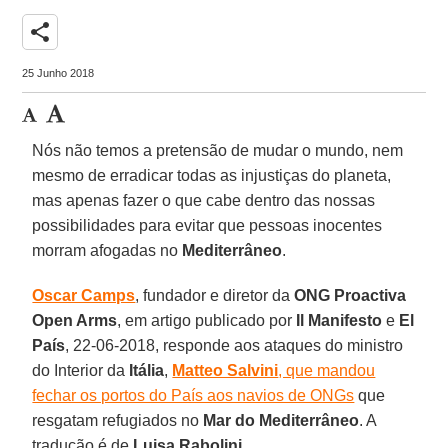
share
25 Junho 2018
Nós não temos a pretensão de mudar o mundo, nem
mesmo de erradicar todas as injustiças do planeta,
mas apenas fazer o que cabe dentro das nossas
possibilidades para evitar que pessoas inocentes
morram afogadas no
Mediterrâneo
.
Oscar Camps
, fundador e diretor da
ONG Proactiva
Open Arms
, em artigo publicado por
Il Manifesto
e
El
País
, 22-06-2018, responde aos ataques do ministro
do Interior da
Itália
,
Matteo Salvini
, que mandou
fechar os portos do País aos navios de ONGs
que
resgatam refugiados no
Mar do Mediterrâneo
. A
tradução é de
Luisa Rabolini
.