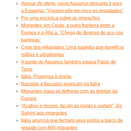
Apesar de oferta, navio Aquarius descarta ir para
a Espanha: "Viagem põe em risco os resgatados"
Por uma encíclica sobre as migrações
Migrantes: em Ceuta, a outra fronteira entre a
Europa e a África. "Chega de lâminas de aço nas
barreiras"
Crise dos refugiados. Uma tragédia que beneficia
máfias e ultradireitas
A bordo do Aquarius também estava Paulo de
Tarso
Itália. Propensa à direita
Nazistas e fascistas avançam na Itália
Migrantes: papa se defronta com as direitas da
Europa
“Acabou o recreio, façam as malas e partam”, diz
Salvini aos imigrantes
Itália anuncia que fechará seus portos a barco de
resgate com 600 migrantes