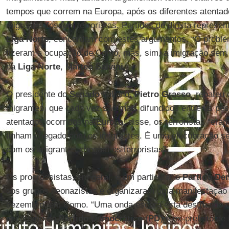
tempos que correm na Europa, após os diferentes atentad
migrantes fossem terroristas. Partidos de direita represe
Liga Norte
, concordam com estes argumentos. “O proble
fizeram a ocupação de Como, mas, sim, a imigração sem c
da
Liga Norte
,
Matteo Salvini
.
O presidente do
Senado
italiano,
Pietro Grasso
, rebateu
migrantes, que cada vez são mais difundidos entre as pe
atentados ocorridos na Europa, disse, os terroristas “era
tinham chegado com os imigrantes. É uma elucubração s
com os imigrantes chegam os terroristas”.
Os progressistas, em geral, e em particular o
Partido De
dos grupos neonazistas e organizaram uma manifestação d
dezembro, em Como. “Uma onda escura está destruindo o 
secretário do
Partido Democrático
(
PD
) e ex-prefeito d