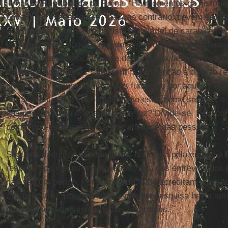
jornal
La Repubblica
de Roma. “Há momentos da história
podem ser espectadores, mas, ao contrário, devem se mo
consciência. A bandeira nazista no quartel de carabineiro
devemos vigiar aqueles que deveriam defender a democra
que as forças democráticas e de esquerda deem um sinal
valores fundamentais”.
Veltroni
fazia menção à divisão rei
dividida em minúsculos partidos fundados por aqueles q
acrescentou: “Em momentos como este, como sempre, a d
das pessoas. E a esquerda o que faz? Divide-se. Pelo con
com o mal-estar social e a precariedade das pessoas”.
Segundo dados de uma pesquisa realizada pela empresa
respeito dos medos dos italianos, 51% dos entrevistados
não são um perigo. Por outro lado, 33% acreditam que sã
é significativa, pois em 2016 a mesma pesquisa havia ap
entrevistados tinham medo dos imigrantes.