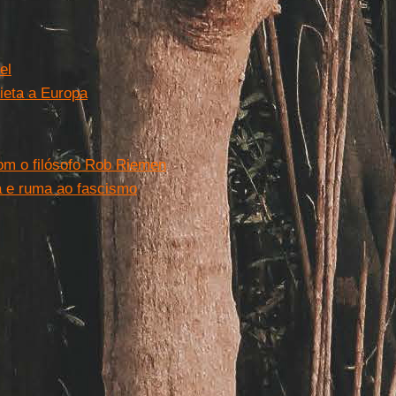
el
uieta a Europa
com o filósofo Rob Riemen
ia e ruma ao fascismo