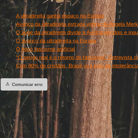
Leia mais
A ultradireita ganha espaço na Europa
Avanço da ultradireita estraga vitória de Angela Merk
O auge da ultradireita divide a Áustria em dois e inq
O avanço da ultradireita na Europa
O novo fascismo artificial
“O perigo real é o retorno do fascismo”. Entrevista 
Com 80% de cristãos, Brasil vira país da intolerânc
⚠️
Comunicar erro