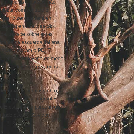
 em que os cidadãos não
bilizar com vontade e
s quer dizer que também
cia. Espero, de coração,
 de unidade sobre estes
nante na esquerda italiana,
ue abandonaram o
PD
. E
ireita se aproveita do medo
trário, deve se reencontrar
Demos&Pi
, em novembro, a
 pensam que os imigrantes
o. E esta última porcentagem
ontado que só 23% dos