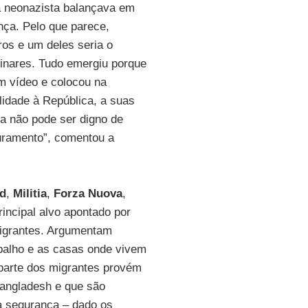
ra neonazista balançava em
nça. Pelo que parece,
ros e um deles seria o
linares. Tudo emergiu porque
um vídeo e colocou na
elidade à República, a suas
a não pode ser digno de
juramento”, comentou a
ad
,
Militia
,
Forza Nuova
,
principal alvo apontado por
migrantes. Argumentam
abalho e as casas onde vivem
a parte dos migrantes provém
Bangladesh e que são
 segurança – dado os