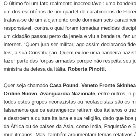
O último foi um fato realmente inacreditável: uma bandei
um dos escritórios de um quartel de carabineiros de Flore
tratava-se de um alojamento onde dormiam seis carabinei
responsável, contra o qual foram tomadas medidas discip
um cidadão passou perto da janela e viu a bandeira, fez 
internet. “Quem jura ser militar, age assim declarando fid
leis, a sua Constituição. Quem expõe uma bandeira nazist
fazer parte das forças armadas porque não respeita seu 
ministra da defesa da Itália,
Roberta Pinotti
.
Quer seja chamado
Casa Pound
,
Veneto Fronte Skinhe
Ordine Nuovo
,
Avanguardia Nazionale
, entre outros, o 
todos estes grupos neonazistas ou neofascistas são os 
falsamente que os estrangeiros retiram dos italianos o tr
e destroem a cultura italiana e sua religião, dado que bo
da África ou de países da Ásia, como Índia, Paquistão e 
muçulmanos. Mas, também argumentam temas relativos à