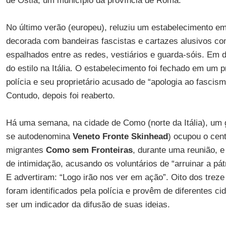
de Ostia, um município da província de Roma.
No último verão (europeu), reluziu um estabelecimento e
decorada com bandeiras fascistas e cartazes alusivos c
espalhados entre as redes, vestiários e guarda-sóis. Em 
do estilo na Itália. O estabelecimento foi fechado em um 
polícia e seu proprietário acusado de “apologia ao fascismo
Contudo, depois foi reaberto.
Há uma semana, na cidade de Como (norte da Itália), um 
se autodenomina
Veneto Fronte Skinhead
) ocupou o cent
migrantes
Como sem Fronteiras
, durante uma reunião, 
de intimidação, acusando os voluntários de “arruinar a pát
E advertiram: “Logo irão nos ver em ação”. Oito dos treze
foram identificados pela polícia e provêm de diferentes ci
ser um indicador da difusão de suas ideias.