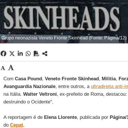
Grupo neonazista Veneto Fronte Skinhead (Fonte: Página/12)
Com
Casa Pound
,
Veneto Fronte Skinhead
,
Militia
,
For
Avanguardia Nazionale
, entre outros, a
ultradireita anti-
na Itália.
Walter Veltroni
, ex-prefeito de Roma, destacou
destruindo o Ocidente”.
A reportagem é de
Elena Llorente
, publicada por
Página/
do
Cepat
.