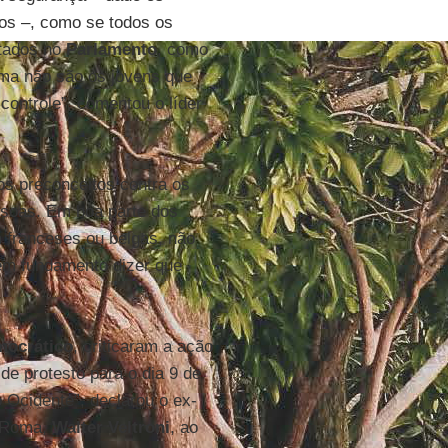
os –, como se todos os
ntados no
Parlamento
, como
ma não são os jovens que
ontrole”, comentou o líder
 os preconceitos contra os
ssoas. Em boa parte dos
m franceses ou belgas, não
em fundamento dizer que
mocrático
, criticaram a ação
e protesto para o dia 9 de
Ocidente”, declarou o ex-
e Roma,
Walter Veltroni
, ao