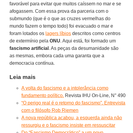
favorável para evitar que muitos caíssem no mar e se
afogassem. Com essa prova da parceria com o
submundo (que é o que as cruzes vermelhas do
mundo fazem o tempo todo) foi evacuado o mar e
foram lotados os
lagers líbios
descritos como centros
de extermínio pela
ONU
. Aqui está, foi formado um
fascismo artificial
. As peças da desumanidade são
as mesmas, embora cada uma garanta que a
democracia contínua.
Leia mais
A volta do fascismo e a intolerância como
fundamento político.
Revista IHU On-Line, N° 490
“O perigo real é o retorno do fascismo”. Entrevista
com o filósofo Rob Riemen
A nova república acabou, a esquerda ainda não
ressurgiu e o fascismo insiste em ressuscitar
Do “Fascismo Democrático” a um novo