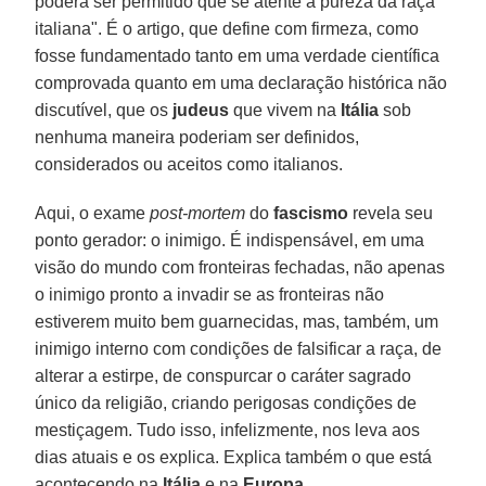
poderá ser permitido que se atente à pureza da raça
italiana". É o artigo, que define com firmeza, como
fosse fundamentado tanto em uma verdade científica
comprovada quanto em uma declaração histórica não
discutível, que os
judeus
que vivem na
Itália
sob
nenhuma maneira poderiam ser definidos,
considerados ou aceitos como italianos.
Aqui, o exame
post-mortem
do
fascismo
revela seu
ponto gerador: o inimigo. É indispensável, em uma
visão do mundo com fronteiras fechadas, não apenas
o inimigo pronto a invadir se as fronteiras não
estiverem muito bem guarnecidas, mas, também, um
inimigo interno com condições de falsificar a raça, de
alterar a estirpe, de conspurcar o caráter sagrado
único da religião, criando perigosas condições de
mestiçagem. Tudo isso, infelizmente, nos leva aos
dias atuais e os explica. Explica também o que está
acontecendo na
Itália
e na
Europa
.