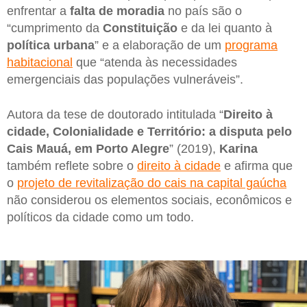
enfrentar a
falta de moradia
no país são o
“cumprimento da
Constituição
e da lei quanto à
política urbana
” e a elaboração de um
programa
habitacional
que “atenda às necessidades
emergenciais das populações vulneráveis”.
Autora da tese de doutorado intitulada “
Direito à
cidade, Colonialidade e Território: a disputa pelo
Cais Mauá, em Porto Alegre
” (2019),
Karina
também reflete sobre o
direito à cidade
e afirma que
o
projeto de revitalização do cais na capital gaúcha
não considerou os elementos sociais, econômicos e
políticos da cidade como um todo.