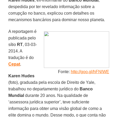
Karen Hudes
, ex-informante do
Banco Mundial
,
despedida por ter revelado informação sobre a
corrupção no banco, explicou com detalhes os
mecanismos bancários para dominar nosso planeta.
A reportagem é
publicada pelo
sítio
RT
, 03-03-
2014. A
tradução é do
Cepat
.
Fonte:
http://goo.gl/hFNlWE
Karen Hudes
(foto), graduada pela escola de Direito de Yale,
trabalhou no departamento jurídico do
Banco
Mundial
durante 20 anos. Na qualidade de
‘assessora jurídica superior’, teve suficiente
informação para obter uma visão global de como a
elite domina o mundo. Desse modo, o que conta não