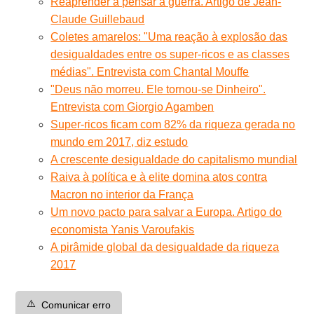
Reaprender a pensar a guerra. Artigo de Jean-
Claude Guillebaud
Coletes amarelos: "Uma reação à explosão das
desigualdades entre os super-ricos e as classes
médias". Entrevista com Chantal Mouffe
"Deus não morreu. Ele tornou-se Dinheiro".
Entrevista com Giorgio Agamben
Super-ricos ficam com 82% da riqueza gerada no
mundo em 2017, diz estudo
A crescente desigualdade do capitalismo mundial
Raiva à política e à elite domina atos contra
Macron no interior da França
Um novo pacto para salvar a Europa. Artigo do
economista Yanis Varoufakis
A pirâmide global da desigualdade da riqueza
2017
⚠️
Comunicar erro