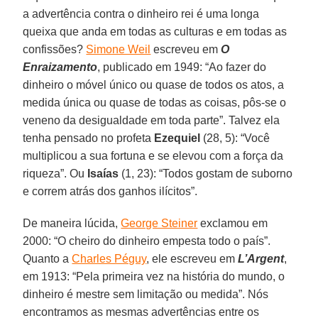
a advertência contra o dinheiro rei é uma longa
queixa que anda em todas as culturas e em todas as
confissões?
Simone Weil
escreveu em
O
Enraizamento
, publicado em 1949: “Ao fazer do
dinheiro o móvel único ou quase de todos os atos, a
medida única ou quase de todas as coisas, pôs-se o
veneno da desigualdade em toda parte”. Talvez ela
tenha pensado no profeta
Ezequiel
(28, 5): “Você
multiplicou a sua fortuna e se elevou com a força da
riqueza”. Ou
Isaías
(1, 23): “Todos gostam de suborno
e correm atrás dos ganhos ilícitos”.
De maneira lúcida,
George Steiner
exclamou em
2000: “O cheiro do dinheiro empesta todo o país”.
Quanto a
Charles Péguy
, ele escreveu em
L’Argent
,
em 1913: “Pela primeira vez na história do mundo, o
dinheiro é mestre sem limitação ou medida”. Nós
encontramos as mesmas advertências entre os