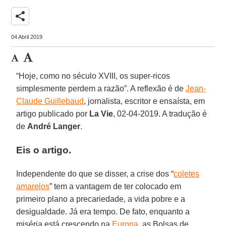
share
04 Abril 2019
“Hoje, como no século XVIII, os super-ricos
simplesmente perdem a razão”. A reflexão é de
Jean-
Claude Guillebaud
, jornalista, escritor e ensaísta, em
artigo publicado por
La Vie
, 02-04-2019. A tradução é
de
André Langer
.
Eis o artigo.
Independente do que se disser, a crise dos “
coletes
amarelos
” tem a vantagem de ter colocado em
primeiro plano a precariedade, a vida pobre e a
desigualdade. Já era tempo. De fato, enquanto a
miséria está crescendo na
Europa
, as Bolsas de