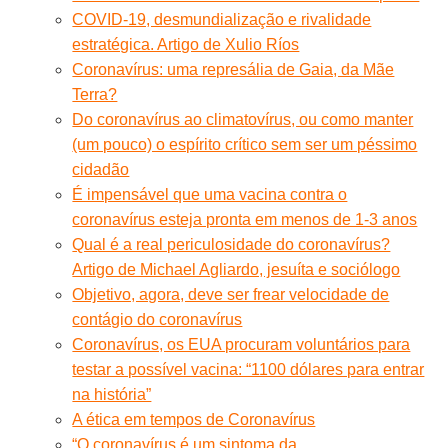
COVID-19, desmundialização e rivalidade
estratégica. Artigo de Xulio Ríos
Coronavírus: uma represália de Gaia, da Mãe
Terra?
Do coronavírus ao climatovírus, ou como manter
(um pouco) o espírito crítico sem ser um péssimo
cidadão
É impensável que uma vacina contra o
coronavírus esteja pronta em menos de 1-3 anos
Qual é a real periculosidade do coronavírus?
Artigo de Michael Agliardo, jesuíta e sociólogo
Objetivo, agora, deve ser frear velocidade de
contágio do coronavírus
Coronavírus, os EUA procuram voluntários para
testar a possível vacina: “1100 dólares para entrar
na história”
A ética em tempos de Coronavírus
“O coronavírus é um sintoma da