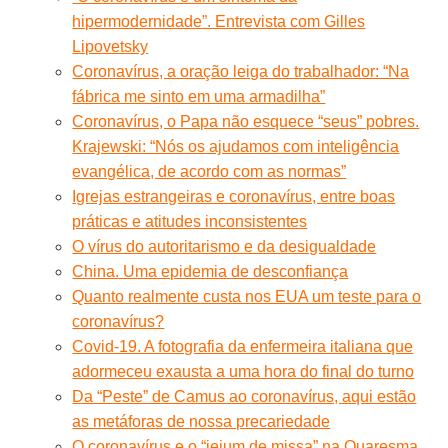
hipermodernidade”. Entrevista com Gilles
Lipovetsky
Coronavírus, a oração leiga do trabalhador: “Na
fábrica me sinto em uma armadilha”
Coronavírus, o Papa não esquece “seus” pobres.
Krajewski: “Nós os ajudamos com inteligência
evangélica, de acordo com as normas”
Igrejas estrangeiras e coronavírus, entre boas
práticas e atitudes inconsistentes
O vírus do autoritarismo e da desigualdade
China. Uma epidemia de desconfiança
Quanto realmente custa nos EUA um teste para o
coronavírus?
Covid-19. A fotografia da enfermeira italiana que
adormeceu exausta a uma hora do final do turno
Da “Peste” de Camus ao coronavírus, aqui estão
as metáforas de nossa precariedade
O coronavírus e o “jejum de missa” na Quaresma