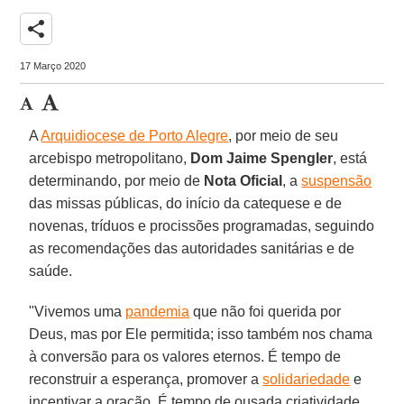
share
17 Março 2020
A
Arquidiocese de Porto Alegre
, por meio de seu
arcebispo metropolitano,
Dom Jaime Spengler
, está
determinando, por meio de
Nota Oficial
, a
suspensão
das missas públicas, do início da catequese e de
novenas, tríduos e procissões programadas, seguindo
as recomendações das autoridades sanitárias e de
saúde.
"Vivemos uma
pandemia
que não foi querida por
Deus, mas por Ele permitida; isso também nos chama
à conversão para os valores eternos. É tempo de
reconstruir a esperança, promover a
solidariedade
e
incentivar a oração. É tempo de ousada criatividade