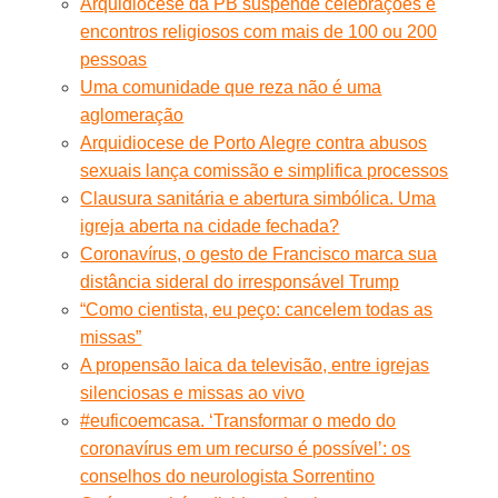
Arquidiocese da PB suspende celebrações e
encontros religiosos com mais de 100 ou 200
pessoas
Uma comunidade que reza não é uma
aglomeração
Arquidiocese de Porto Alegre contra abusos
sexuais lança comissão e simplifica processos
Clausura sanitária e abertura simbólica. Uma
igreja aberta na cidade fechada?
Coronavírus, o gesto de Francisco marca sua
distância sideral do irresponsável Trump
“Como cientista, eu peço: cancelem todas as
missas”
A propensão laica da televisão, entre igrejas
silenciosas e missas ao vivo
#euficoemcasa. ‘Transformar o medo do
coronavírus em um recurso é possível’: os
conselhos do neurologista Sorrentino