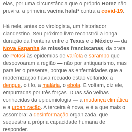
elas, por uma circunstância que o próprio
Hotez
não
previra, a primeira
vacina halal*
contra a
covid-19
.
Há nele, antes do virologista, um historiador
clandestino. Seu próximo livro reconstrói a longa
duração da fronteira entre o
Texas
e o
México
— da
Nova Espanha
às
missões franciscanas
, da prata
de
Potosí
às epidemias de
varíola
e
sarampo
que
despovoaram a região — não por antiquarismo, mas
para ler o presente, porque as enfermidades que a
modernização havia recuado estão voltando: a
dengue
, o tifo, a
malária
, o
ebola
. E voltam, diz ele,
empurradas por três forças. Duas são velhas
conhecidas da epidemiologia — a
mudança climática
e a
urbanização
. A terceira é nova, e é a que mais o
assombra: a
desinformação
organizada, que
sequestra a própria capacidade humana de
responder.