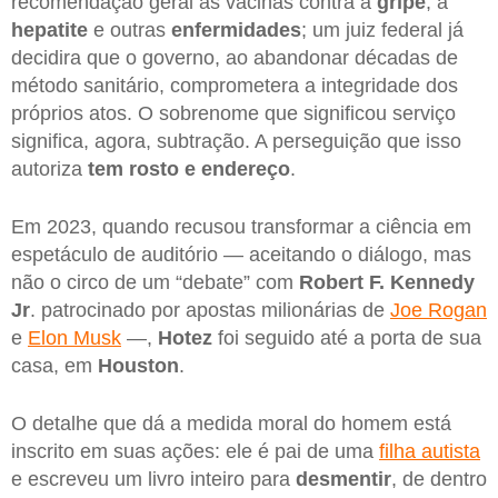
recomendação geral as vacinas contra a
gripe
, a
hepatite
e outras
enfermidades
; um juiz federal já
decidira que o governo, ao abandonar décadas de
método sanitário, comprometera a integridade dos
próprios atos. O sobrenome que significou serviço
significa, agora, subtração. A perseguição que isso
autoriza
tem rosto e endereço
.
Em 2023, quando recusou transformar a ciência em
espetáculo de auditório — aceitando o diálogo, mas
não o circo de um “debate” com
Robert F. Kennedy
Jr
. patrocinado por apostas milionárias de
Joe Rogan
e
Elon Musk
—,
Hotez
foi seguido até a porta de sua
casa, em
Houston
.
O detalhe que dá a medida moral do homem está
inscrito em suas ações: ele é pai de uma
filha autista
e escreveu um livro inteiro para
desmentir
, de dentro