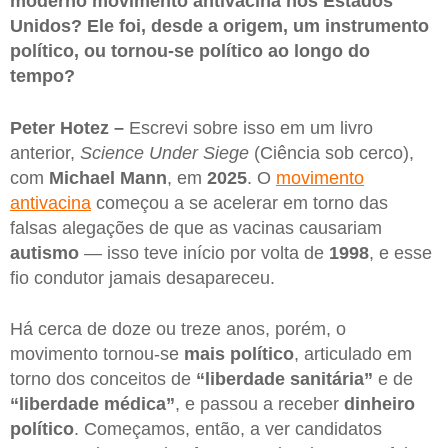
moderno movimento antivacina nos Estados
Unidos? Ele foi, desde a origem, um instrumento
político, ou tornou-se político ao longo do
tempo?
Peter Hotez –
Escrevi sobre isso em um livro
anterior,
Science Under Siege
(Ciência sob cerco),
com
Michael Mann
, em
2025
. O
movimento
antivacina
começou a se acelerar em torno das
falsas alegações de que as vacinas causariam
autismo
— isso teve início por volta de
1998
, e esse
fio condutor jamais desapareceu.
Há cerca de doze ou treze anos, porém, o
movimento tornou-se
mais político
, articulado em
torno dos conceitos de
“liberdade sanitária”
e de
“liberdade médica”
, e passou a receber
dinheiro
político
. Começamos, então, a ver candidatos