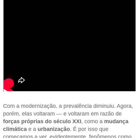
Com a modernização, a prevalência diminuiu. Agora,
porém, elas voltaram — e voltaram em razão de
forças próprias do século XXI
, como a
mudança
climática
e a
urbanização
. É por isso que
começamos a ver, evidentemente, fenômenos como