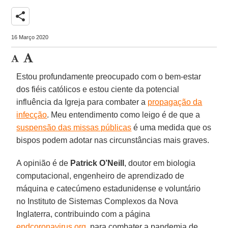
share
16 Março 2020
Estou profundamente preocupado com o bem-estar
dos fiéis católicos e estou ciente da potencial
influência da Igreja para combater a
propagação da
infecção
. Meu entendimento como leigo é de que a
suspensão das missas públicas
é uma medida que os
bispos podem adotar nas circunstâncias mais graves.
A opinião é de
Patrick O’Neill
, doutor em biologia
computacional, engenheiro de aprendizado de
máquina e catecúmeno estadunidense e voluntário
no Instituto de Sistemas Complexos da Nova
Inglaterra, contribuindo com a página
endcoronavirus.org
, para combater a pandemia de