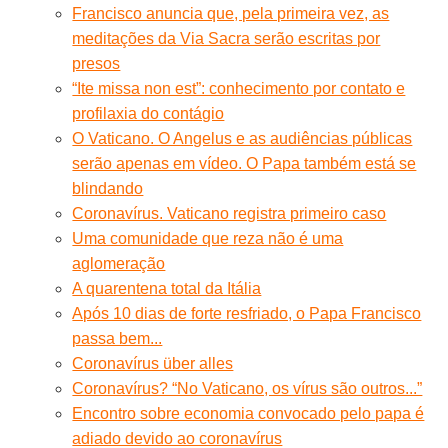
Francisco anuncia que, pela primeira vez, as
meditações da Via Sacra serão escritas por
presos
“Ite missa non est”: conhecimento por contato e
profilaxia do contágio
O Vaticano. O Angelus e as audiências públicas
serão apenas em vídeo. O Papa também está se
blindando
Coronavírus. Vaticano registra primeiro caso
Uma comunidade que reza não é uma
aglomeração
A quarentena total da Itália
Após 10 dias de forte resfriado, o Papa Francisco
passa bem...
Coronavírus über alles
Coronavírus? “No Vaticano, os vírus são outros...”
Encontro sobre economia convocado pelo papa é
adiado devido ao coronavírus