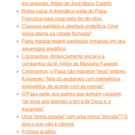
em segundo. Artigo de José María Castillo
Roma vazia. A dramática visita do Papa
Francisco para rezar pelo fim do vírus
Clausura sanitária e abertura simbólica. Uma
igreja aberta na cidade fechada?
Papa mandar reabrir paróquias romanas em seu
aniversário pontifício
Coronavírus, distanciamento social e a
companhia da fé. Artigo de Massimo Faggioli
Coronavírus, o Papa não esquece “seus” pobres.
Krajewski: “Nós os ajudamos com inteligência
evangélica, de acordo com as normas”
O Papa pede aos padres que tenham coragem
“de levar aos doentes a força de Deus e a
eucaristia”
Uma “igreja sinodal” com uma missa “privada”? O
léxico que não é cânone
A missa acabou