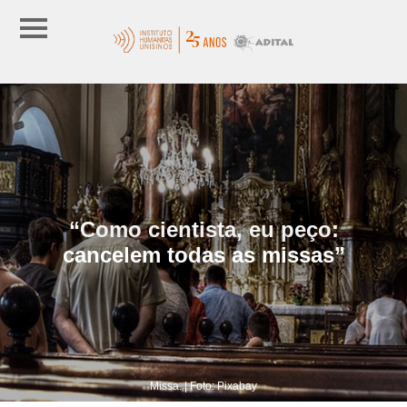
“Como cientista, eu peço:
cancelem todas as missas”
Missa. | Foto: Pixabay