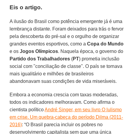
Eis o artigo.
A ilusão do Brasil como potência emergente já é uma
lembrança distante. Foram deixados para trás o fervor
pela descoberta do pré-sal e o orgulho de organizar
grandes eventos esportivos, como a
Copa do Mundo
e os
Jogos Olímpicos
. Naquela época, o governo do
Partido dos Trabalhadores
(
PT
) prometia inclusão
social com "conciliação de classe". O país se tornava
mais igualitário e milhões de brasileiros
abandonavam suas condições de vida miseráveis.
Embora a economia crescia com taxas moderadas,
todos os indicadores melhoravam. Como afirma o
cientista político
André Singer, em seu livro O lulismo
em crise. Um quebra-cabeça do período Dilma (2011-
2016)
: “O Brasil parecia incluir os pobres no
desenvolvimento capitalista sem que uma única