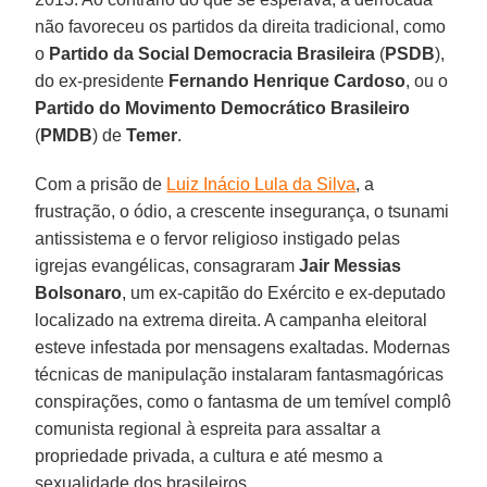
não favoreceu os partidos da direita tradicional, como
o
Partido da Social Democracia Brasileira
(
PSDB
),
do ex-presidente
Fernando
Henrique
Cardoso
, ou o
Partido do Movimento Democrático Brasileiro
(
PMDB
) de
Temer
.
Com a prisão de
Luiz Inácio Lula da Silva
, a
frustração, o ódio, a crescente insegurança, o tsunami
antissistema e o fervor religioso instigado pelas
igrejas evangélicas, consagraram
Jair Messias
Bolsonaro
, um ex-capitão do Exército e ex-deputado
localizado na extrema direita. A campanha eleitoral
esteve infestada por mensagens exaltadas. Modernas
técnicas de manipulação instalaram fantasmagóricas
conspirações, como o fantasma de um temível complô
comunista regional à espreita para assaltar a
propriedade privada, a cultura e até mesmo a
sexualidade dos brasileiros.