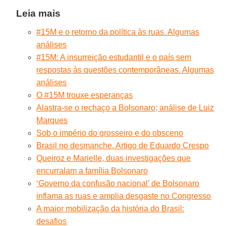
Leia mais
#15M e o retorno da política às ruas. Algumas
análises
#15M: A insurreição estudantil e o país sem
respostas às questões contemporâneas. Algumas
análises
O #15M trouxe esperanças
Alastra-se o rechaço a Bolsonaro; análise de Luiz
Marques
Sob o império do grosseiro e do obsceno
Brasil no desmanche. Artigo de Eduardo Crespo
Queiroz e Marielle, duas investigações que
encurralam a família Bolsonaro
‘Governo da confusão nacional’ de Bolsonaro
inflama as ruas e amplia desgaste no Congresso
A maior mobilização da história do Brasil:
desafios