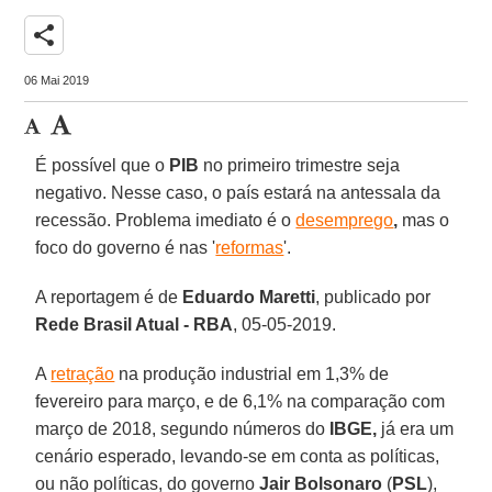
share
06 Mai 2019
É possível que o
PIB
no primeiro trimestre seja
negativo. Nesse caso, o país estará na antessala da
recessão. Problema imediato é o
desemprego
,
mas o
foco do governo é nas '
reformas
'.
A reportagem é de
Eduardo Maretti
, publicado por
Rede Brasil Atual - RBA
, 05-05-2019.
A
retração
na produção industrial em 1,3% de
fevereiro para março, e de 6,1% na comparação com
março de 2018, segundo números do
IBGE,
já era um
cenário esperado, levando-se em conta as políticas,
ou não políticas, do governo
Jair Bolsonaro
(
PSL
),