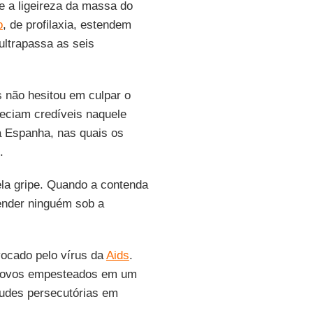
e a ligeireza da massa do
o
, de profilaxia, estendem
ultrapassa as seis
s não hesitou em culpar o
reciam credíveis naquele
 Espanha, nas quais os
.
ela gripe. Quando a contenda
ender ninguém sob a
vocado pelo vírus da
Aids
.
 novos empesteados em um
tudes persecutórias em