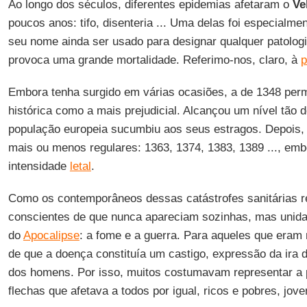
Ao longo dos séculos, diferentes epidemias afetaram o
Ve
poucos anos: tifo, disenteria ... Uma delas foi especialmen
seu nome ainda ser usado para designar qualquer patologi
provoca uma grande mortalidade. Referimo-nos, claro, à
p
Embora tenha surgido em várias ocasiões, a de 1348 pe
histórica como a mais prejudicial. Alcançou um nível tão
população europeia sucumbiu aos seus estragos. Depois, r
mais ou menos regulares: 1363, 1374, 1383, 1389 ..., em
intensidade
letal
.
Como os contemporâneos dessas catástrofes sanitárias 
conscientes de que nunca apareciam sozinhas, mas unidas
do
Apocalipse
: a fome e a guerra. Para aqueles que eram 
de que a doença constituía um castigo, expressão da ira 
dos homens. Por isso, muitos costumavam representar a
flechas que afetava a todos por igual, ricos e pobres, jove