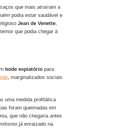
 traços que mais atraíram a
uém podia estar saudável e
eligioso
Jean de Venette
,
temor que podia chegar à
 um
bode expiatório
para
iros
, marginalizados sociais
s uma medida profilática
ssoas foram queimadas em
emia, que não chegaria antes
mitismo já enraizado na