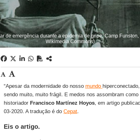
itar de emergência durante a epidemia de gripe, Camp Funston
Wikimedia Commons)
“Apesar da modernidade do nosso
mundo
hiperconectado,
sendo muito, muito frágil. E medos nos assombram como
historiador
Francisco Martínez Hoyos
, em artigo publica
03-2020. A tradução é do
Cepat
.
Eis o artigo.