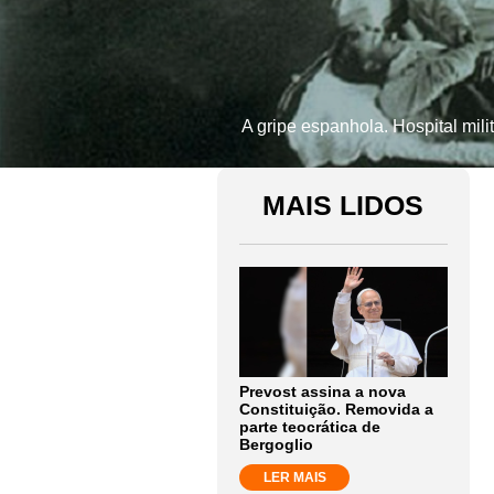
A gripe espanhola. Hospital mil
MAIS LIDOS
Prevost assina a nova
Constituição. Removida a
parte teocrática de
Bergoglio
LER MAIS