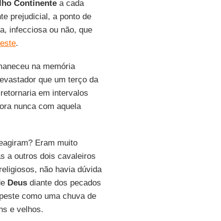
lho
Continente
a cada
te prejudicial, a ponto de
a, infecciosa ou não, que
este
.
rmaneceu na memória
 devastador que um terço da
etornaria em intervalos
bora nunca com aquela
reagiram? Eram muito
 a outros dois cavaleiros
religiosos, não havia dúvida
de
Deus
diante dos pecados
 peste como uma chuva de
ns e velhos.