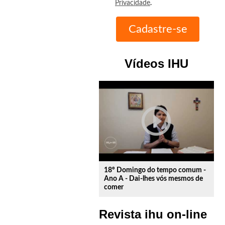
Privacidade
.
Vídeos IHU
play_circle_outline
18º Domingo do tempo comum -
Ano A - Dai-lhes vós mesmos de
comer
Revista ihu on-line