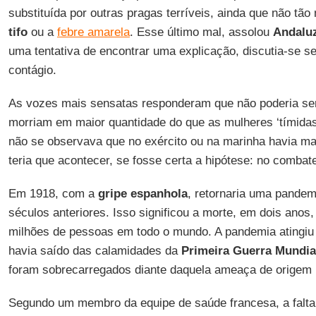
substituída por outras pragas terríveis, ainda que não tã
tifo
ou a
febre amarela
. Esse último mal, assolou
Andalu
uma tentativa de encontrar uma explicação, discutia-se s
contágio.
As vozes mais sensatas responderam que não poderia ser
morriam em maior quantidade do que as mulheres ‘tímidas’
não se observava que no exército ou na marinha havia mai
teria que acontecer, se fosse certa a hipótese: no comba
Em 1918, com a
gripe espanhola
, retornaria uma pandem
séculos anteriores. Isso significou a morte, em dois anos
milhões de pessoas em todo o mundo. A pandemia atingiu
havia saído das calamidades da
Primeira Guerra Mundia
foram sobrecarregados diante daquela ameaça de origem i
Segundo um membro da equipe de saúde francesa, a falta