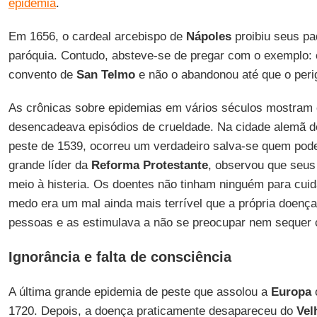
epidemia
.
Em 1656, o cardeal arcebispo de
Nápoles
proibiu seus p
paróquia. Contudo, absteve-se de pregar com o exemplo: c
convento de
San
Telmo
e não o abandonou até que o peri
As crônicas sobre epidemias em vários séculos mostram 
desencadeava episódios de crueldade. Na cidade alemã 
peste de 1539, ocorreu um verdadeiro salva-se quem pod
grande líder da
Reforma
Protestante
, observou que seu
meio à histeria. Os doentes não tinham ninguém para cui
medo era um mal ainda mais terrível que a própria doença
pessoas e as estimulava a não se preocupar nem sequer 
Ignorância e falta de consciência
A última grande epidemia de peste que assolou a
Europa
1720. Depois, a doença praticamente desapareceu do
Vel