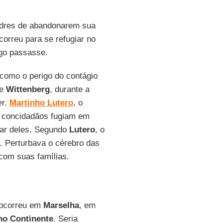
adres de abandonarem sua
orreu para se refugiar no
go passasse.
como o perigo do contágio
de
Wittenberg
, durante a
er.
Martinho
Lutero
, o
s concidadãos fugiam em
dar deles. Segundo
Lutero
, o
. Perturbava o cérebro das
com suas famílias.
ocorreu em
Marselha
, em
ho
Continente
. Seria