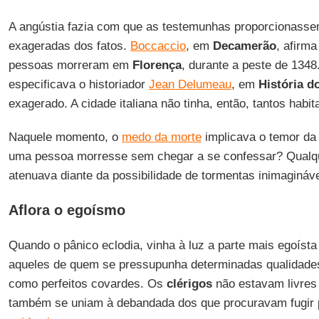
A angústia fazia com que as testemunhas proporcionasse
exageradas dos fatos.
Boccaccio
, em
Decamerão
, afirm
pessoas morreram em
Florença
, durante a peste de 134
especificava o historiador
Jean Delumeau
, em
História d
exagerado. A cidade italiana não tinha, então, tantos habit
Naquele momento, o
medo da morte
implicava o temor da
uma pessoa morresse sem chegar a se confessar? Qualqu
atenuava diante da possibilidade de tormentas inimagináv
Aflora o egoísmo
Quando o pânico eclodia, vinha à luz a parte mais egoís
aqueles de quem se pressupunha determinadas qualidades
como perfeitos covardes. Os
clérigos
não estavam livres
também se uniam à debandada dos que procuravam fugir 