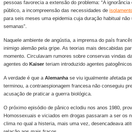
pessoas favorecia a extensão do problema: “A ignorância 
público, a incompreensão das necessidades de
isolament
para seis meses uma epidemia cuja duração habitual não 
semanas”.
Naquele ambiente de angústia, a imprensa do país francê
inimigo alemão pela gripe. As teorias mais descabidas pa
momento. Circulavam rumores sobre conservas vindas da
agentes do
Kaiser
teriam introduzido agentes patogênicos
A verdade é que a
Alemanha
se viu igualmente afetada p
terminou, a contraespionagem francesa não conseguiu pr
acusação de praticar a guerra biológica.
O próximo episódio de pânico eclodiu nos anos 1980, pro
Homossexuais e viciados em drogas passaram a ser os
clima no qual a histeria, mais uma vez, desencadeava ati
relação aos mais fracos.