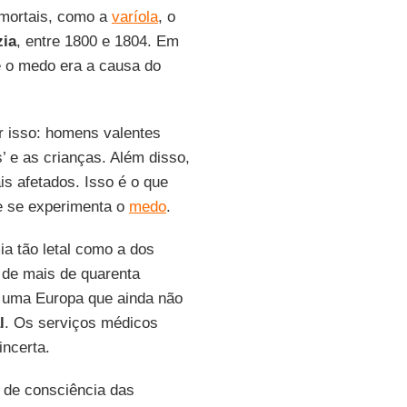
o mortais, como a
varíola
, o
zia
, entre 1800 e 1804. Em
e o medo era a causa do
 isso: homens valentes
 e as crianças. Além disso,
s afetados. Isso é o que
te se experimenta o
medo
.
ia tão letal como a dos
, de mais de quarenta
 uma Europa que ainda não
l
. Os serviços médicos
ncerta.
 de consciência das