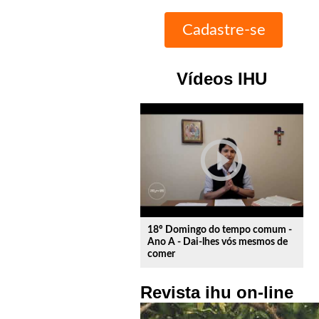
Vídeos IHU
play_circle_outline
18º Domingo do tempo comum -
Ano A - Dai-lhes vós mesmos de
comer
Revista ihu on-line