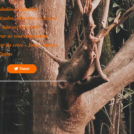
dadãs e cidadãos
izados, expostos a cair no
, não será possível
rar as vias adequadas
ir da crise - José Antonio
Tapias
Tweet
erão muitas vezes tão novas
adequadas para sair da
, o que
Marx
dizia sobre uma
guinte, sempre mais profunda
 a globalização da doença