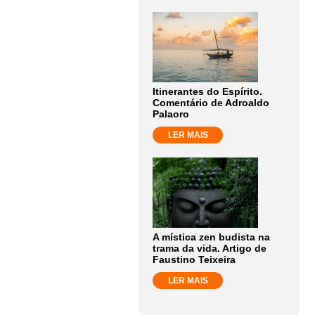
Itinerantes do Espírito.
Comentário de Adroaldo
Palaoro
LER MAIS
A mística zen budista na
trama da vida. Artigo de
Faustino Teixeira
LER MAIS