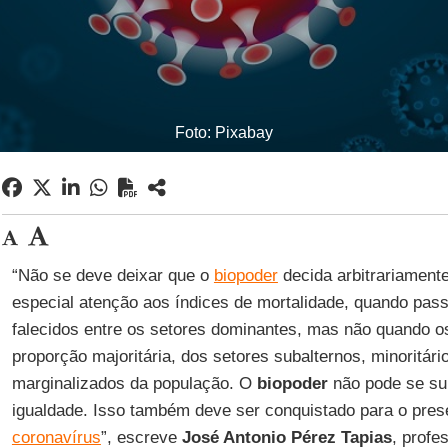
Foto: Pixabay
“Não se deve deixar que o
biopoder
decida arbitrariament
especial atenção aos índices de mortalidade, quando pass
falecidos entre os setores dominantes, mas não quando 
proporção majoritária, dos setores subalternos, minoritár
marginalizados da população. O
biopoder
não pode se su
igualdade. Isso também deve ser conquistado para o prese
coronavírus
”, escreve
José Antonio Pérez
Tapias
, profe