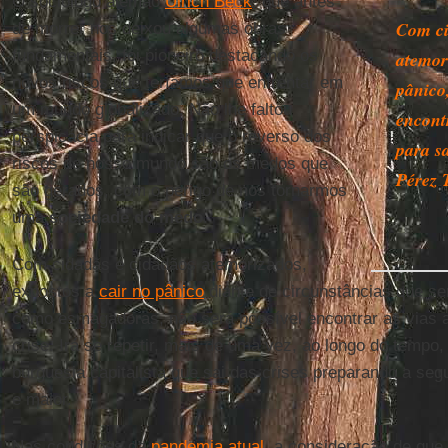
O sociólogo alemão
Ulrich Beck
, que antes
Com ci
de morrer nos deixou algumas obras
fundamentais, foi pioneiro destacando os
atemor
novos riscos que teríamos que enfrentar em
pânico
um mundo globalizado. Não lhe faltou
encont
perspicácia para indicar que o reverso dos
para sa
riscos de nosso mundo são os medos que
Pérez 
são gerados, com o perigo de nos tornarmos
uma
sociedade do medo
.
Com cidadãs e cidadãos atemorizados,
expostos a
cair no pânico
diante de circunstâncias que s
como esmagadoras, não será possível encontrar as vias 
crise. Irá se repetir, mais de uma vez, ao longo do tempo
burguesia capitalista que sai das crises preparando a se
e maior.
Nas condições da
pandemia atual
, a consideração de que