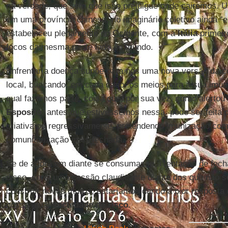
na verdade, que sem que isso prejulgue onde cairemos.
em uma província chinesa, no imaginário coletivo ainda “e
estabeleceu plenamente no Ocidente, com a
Itália
primeir
focos da mesma neste lado do mundo.
Enfrentar a doença supõe para nós uma nova versão da cor
local, buscando, em cada caso, os meios para a sua imu
qual fazemos parte, coisa que, por sua vez, como alertou o
Esposito
, antes que estivéssemos nessa, pode ser feita 
criativa ou regressivamente, pretendendo imunização c
comunitarização mais fechada.
Se de agora em diante se consumasse a tentação de fechar
disso, seria uma cessão claudicante diante dos que não
construir novos muros, estaríamos dando a pior resposta
nossa atual
sociedade de risco
.