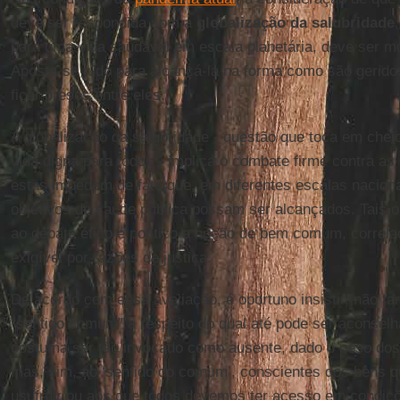
deve ser respondida com a
globalização da salubridade
para uma vida saudável em escala planetária, deve ser mot
Aposta-se tudo para alcançá-la na forma como são gerido
ficar presos entre eles.
A globalização da salubridade - questão que toca em chei
vida digna para todos - implica o combate firme contra a
estas impedem de fato que, em diferentes escalas nacional
objetivos de saúde pública possam ser alcançados. Tais 
ao debate ético e político a noção de bem comum, correl
exigível por razões de justiça.
De acordo com essa avaliação, é oportuno insistir, não t
“sentido comum” a respeito do qual até pode ser aconselh
costuma ser tão invocado como ausente, dado o peso dos 
mas, sim, ao ‘sentido do comum’, conscientes dos bens 
usufruir ou aos que todos devemos ter acesso em condiçõe