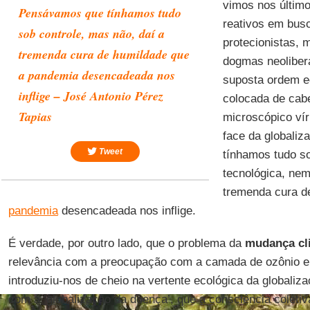
vimos nos últim
Pensávamos que tínhamos tudo
reativos em busc
sob controle, mas não, daí a
protecionistas,
tremenda cura de humildade que
dogmas neolibera
a pandemia desencadeada nos
suposta ordem e
inflige – José Antonio Pérez
colocada de cab
Tapias
microscópico vír
face da globali
Tweet
tínhamos tudo s
tecnológica, ne
tremenda cura d
pandemia
desencadeada nos inflige.
É verdade, por outro lado, que o problema da
mudança
cl
relevância com a preocupação com a camada de ozônio e 
introduziu-nos de cheio na vertente ecológica da globaliza
com a ‘globalização da doença’, que a consciência coletiva