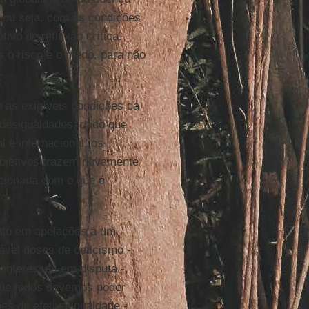
, ou seja, com as condições
ivo de reflexão crítica.
s o risco e o medo, para não
o as exigíveis condições da
s desigualdades, dado que
 e internacional, os
objetivos trazem novamente
acionada com o que é
anto em apelações a um
ável doses de ceticismo -
interesses em disputa -,
que todos devemos poder
s de efetiva igualdade -