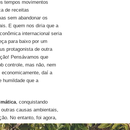
os tempos movimentos
a de receitas
 mas sem abandonar os
is. E quem nos diria que a
conômica internacional seria
eça para baixo por um
us protagonista de outra
zação! Pensávamos que
ob controle, mas não, nem
m economicamente, daí a
e humildade que a
imática
, conquistando
outras causas ambientais,
ção. No entanto, foi agora,
 deu um salto qualitativo,