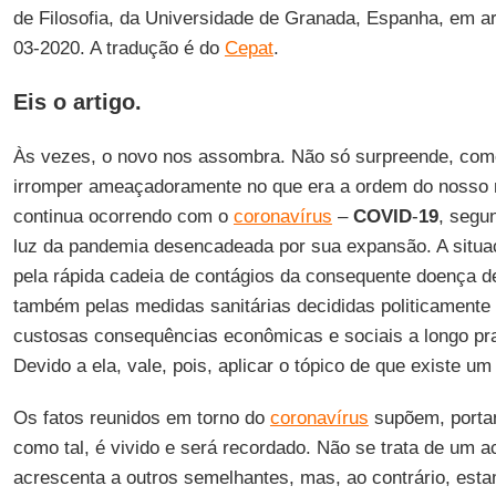
de Filosofia, da Universidade de Granada, Espanha, em ar
03-2020. A tradução é do
Cepat
.
Eis o artigo.
Às vezes, o novo nos assombra. Não só surpreende, com
irromper ameaçadoramente no que era a ordem do nosso 
continua ocorrendo com o
coronavírus
–
COVID
-
19
, segun
luz da pandemia desencadeada por sua expansão. A situaç
pela rápida cadeia de contágios da consequente doença de
também pelas medidas sanitárias decididas politicamente 
custosas consequências econômicas e sociais a longo pra
Devido a ela, vale, pois, aplicar o tópico de que existe u
Os fatos reunidos em torno do
coronavírus
supõem, porta
como tal, é vivido e será recordado. Não se trata de um 
acrescenta a outros semelhantes, mas, ao contrário, est