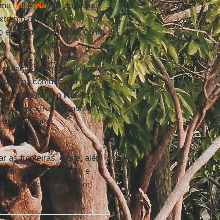
 Uma
epidemia
que começou
xtremo Oriente”, se
o e a
Espanha
depois, como
relação bidirecional global-
nidade na comunidade da
 filósofo italiano
Roberto
de maneira frutiferamente
om base em uma
 as fronteiras, o que, além
 se cansam de promover e
 que poderia ser dada em