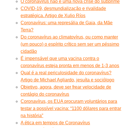
O coronavírus não é uma nova crise do subprime
COVID-19, desmundialização e rivalidade
estratégica. Artigo de Xulio Ríos
Coronavírus: uma represália de Gaia, da Mãe
Terra?
Do coronavírus ao climatovírus, ou como manter
(um pouco) o espírito crítico sem ser um péssimo
cidadão
É impensável que uma vacina contra o
coronavírus esteja pronta em menos de 1-3 anos
Qual é a real periculosidade do coronavírus?
Artigo de Michael Agliardo, jesuíta e sociólogo
Objetivo, agora, deve ser frear velocidade de
contágio do coronavírus
Coronavírus, os EUA procuram voluntários para
testar a possível vacina: “1100 dólares para entrar
na história”
A ética em tempos de Coronavírus