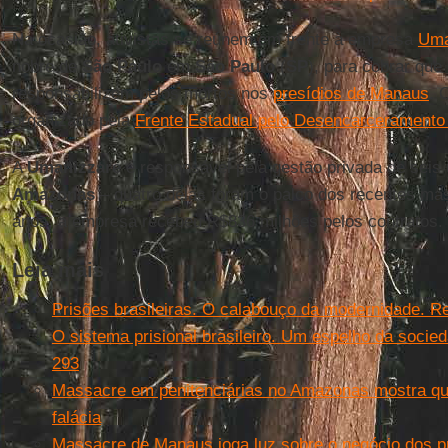
Na ocasião, ativistas se reúnem em frente à empresa
Uma
nobre de
São Paulo
em
São Paulo
(
SP
), para cobrar que
responsabilizem pelos mortos nos
presídios de Manaus
. 
organizado pela
Frente Estadual pelo Desencarceramento
A
Umanizzare
é responsável pela gestão privada de seis 
Amazonas
– quatro delas foram o palco dos recentes ma
anos, a empresa recebeu R$836 milhões pelos contratos.
Leia mais
Prisões brasileiras. O calabouço da modernidade. R
O sistema prisional brasileiro. Um espelho da socie
293
Massacre em penitenciárias no Amazonas mostra que
falácia
Massacre de Manaus joga luz sobre o negócio dos pr