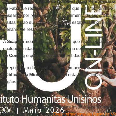
A
Secretaria de Estado de Administração Penitenciári
de Fato
que recebeu o documento, que está "em análise".
passando por renovação de procedimento de segurança e, 
visitas estão suspensas “até que a estabilidade do siste
plenamente restabelecido”.
A
Seap
afirmou ainda à reportagem que todos os órgãos p
qualquer unidade do Estado. Mas, na semana passada, a
no
Compaj
e que os agentes da entidade não puderam ter
A reportagem do
Brasil de Fato
também entrou em conta
Pública
e do
Ministério Público
estadual e ainda aguard
órgãos.
Protesto
O dia 26 de junho também é a data instituída pela
Organi
(
ONU
), em 1997, como o
Dia Internacional de Apoio às Ví