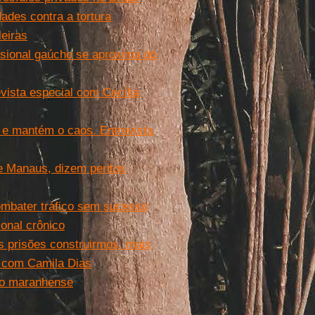
dades contra a tortura
leiras
sional gaúcho se aproxima do
vista especial com Cecília
 e mantém o caos. Entrevista
de Manaus, dizem peritos
combater tráfico sem sucesso
onal crônico
is prisões construirmos, mais
al com Camila Dias
são maranhense