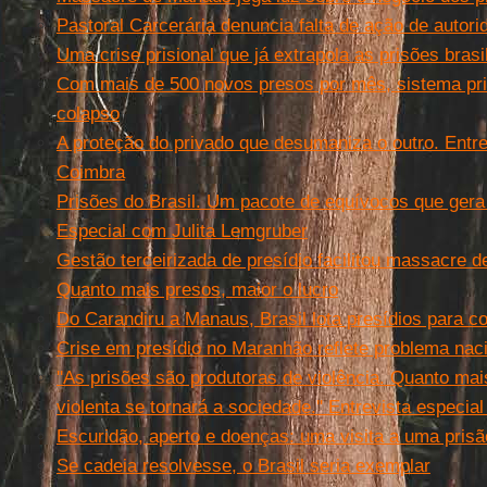
Pastoral Carcerária denuncia falta de ação de autori
Uma crise prisional que já extrapola as prisões brasi
Com mais de 500 novos presos por mês, sistema pri
colapso
A proteção do privado que desumaniza o outro. Entre
Coimbra
Prisões do Brasil. Um pacote de equívocos que gera
Especial com Julita Lemgruber
Gestão terceirizada de presídio facilitou massacre 
Quanto mais presos, maior o lucro
Do Carandiru a Manaus, Brasil lota presídios para 
Crise em presídio no Maranhão reflete problema naci
''As prisões são produtoras de violência. Quanto ma
violenta se tornará a sociedade.'' Entrevista especi
Escuridão, aperto e doenças: uma visita a uma pri
Se cadeia resolvesse, o Brasil seria exemplar