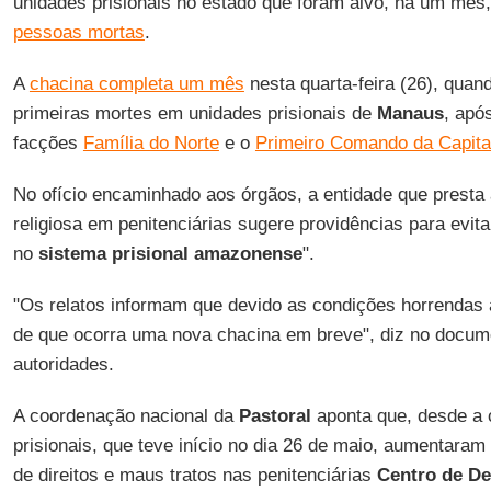
unidades prisionais no estado que foram alvo, há um mês
pessoas mortas
.
A
chacina completa um mês
nesta quarta-feira (26), quan
primeiras mortes em unidades prisionais de
Manaus
, apó
facções
Família do Norte
e o
Primeiro Comando da Capita
No ofício encaminhado aos órgãos, a entidade que presta 
religiosa em penitenciárias sugere providências para evi
no
sistema prisional amazonense
".
"Os relatos informam que devido as condições horrendas 
de que ocorra uma nova chacina em breve", diz no docum
autoridades.
A coordenação nacional da
Pastoral
aponta que, desde a 
prisionais, que teve início no dia 26 de maio, aumentaram
de direitos e maus tratos nas penitenciárias
Centro de De