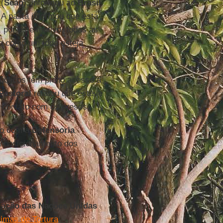
a
(
Seap
), informou ao
Brasil
 A pasta informou que está
por este motivo, todas as
ma como um todo esteja
úblicos têm pleno acesso a
Pastoral
relatou que esteve
 contato com os presos.
to com a
Defensoria
a posicionamento dos
zação das Nações Unidas
timas de Tortura
.