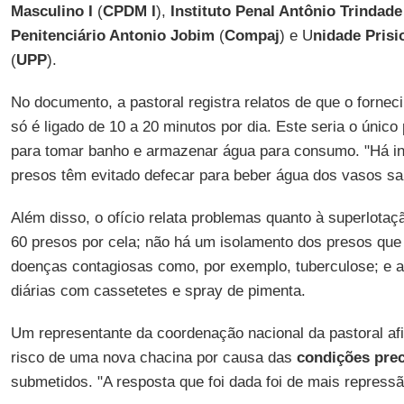
Masculino I
(
CPDM I
),
Instituto Penal Antônio Trindad
Penitenciário Antonio Jobim
(
Compaj
) e U
nidade Pris
(
UPP
).
No documento, a pastoral registra relatos de que o forne
só é ligado de 10 a 20 minutos por dia. Este seria o únic
para tomar banho e armazenar água para consumo. "Há inc
presos têm evitado defecar para beber água dos vasos sani
Além disso, o ofício relata problemas quanto à superlota
60 presos por cela; não há um isolamento dos presos qu
doenças contagiosas como, por exemplo, tuberculose; e a
diárias com cassetetes e spray de pimenta.
Um representante da coordenação nacional da pastoral af
risco de uma nova chacina por causa das
condições prec
submetidos. "A resposta que foi dada foi de mais repressã