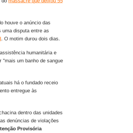
, do
massacre que deixou 55
do houve o anúncio das
s uma disputa entre as
l
. O motim durou dois dias.
assistência humanitária e
tar "mais um banho de sangue
atuais há o fundado receio
ento entregue às
chacina dentro das unidades
 as denúncias de violações
tenção Provisória