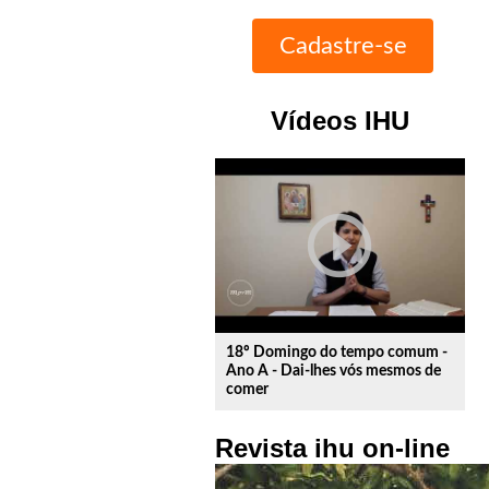
Vídeos IHU
play_circle_outline
18º Domingo do tempo comum -
Ano A - Dai-lhes vós mesmos de
comer
Revista ihu on-line