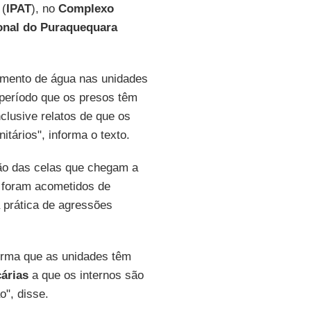
e
(
IPAT
), no
Complexo
ional do Puraquequara
cimento de água nas unidades
o período que os presos têm
lusive relatos de que os
tários", informa o texto.
ção das celas que chegam a
e foram acometidos de
 prática de agressões
irma que as unidades têm
árias
a que os internos são
o", disse.