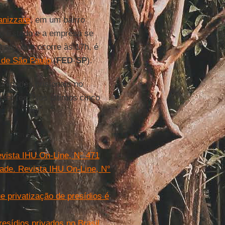
nizzare
, em um bairro
 o Estado e a empresa se
O ato, que ocorre às 17h, é
 de São Paulo
(
FED
-
SP
).
unidades prisionais no
ssacres. Nos últimos cinco
evista IHU On-Line, N° 471
dade. Revista IHU On-Line, N°
 privatização de presídios é
esídios privados no Brasil