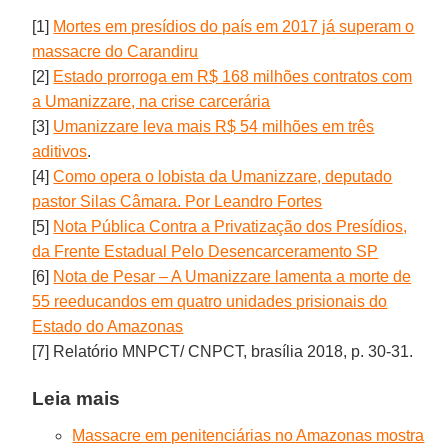
[1]
Mortes em presídios do país em 2017 já superam o
massacre do Carandiru
[2]
Estado prorroga em R$ 168 milhões contratos com
a Umanizzare, na crise carcerária
[3]
Umanizzare leva mais R$ 54 milhões em três
aditivos
.
[4]
Como opera o lobista da Umanizzare, deputado
pastor Silas Câmara. Por Leandro Fortes
[5]
Nota Pública Contra a Privatização dos Presídios,
da Frente Estadual Pelo Desencarceramento SP
[6]
Nota de Pesar – A Umanizzare lamenta a morte de
55 reeducandos em quatro unidades prisionais do
Estado do Amazonas
[7] Relatório MNPCT/ CNPCT, brasília 2018, p. 30-31.
Leia mais
Massacre em penitenciárias no Amazonas mostra