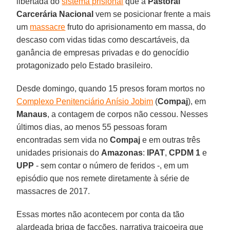
libertada do
sistema prisional
que a
Pastoral
Carcerária Nacional
vem se posicionar frente a mais
um
massacre
fruto do aprisionamento em massa, do
descaso com vidas tidas como descartáveis, da
ganância de empresas privadas e do genocídio
protagonizado pelo Estado brasileiro.
Desde domingo, quando 15 presos foram mortos no
Complexo Penitenciário Anísio Jobim
(
Compaj
), em
Manaus
, a contagem de corpos não cessou. Nesses
últimos dias, ao menos 55 pessoas foram
encontradas sem vida no
Compaj
e em outras três
unidades prisionais do
Amazonas
:
IPAT
,
CPDM 1
e
UPP
- sem contar o número de feridos -, em um
episódio que nos remete diretamente à série de
massacres de 2017.
Essas mortes não acontecem por conta da tão
alardeada briga de facções, narrativa traiçoeira que