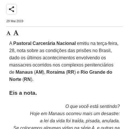
share
29 Mai 2019
A
Pastoral Carcerária Nacional
emitiu na terça-feira,
28, nota sobre as condições das prisões no Brasil,
dado os últimos acontecimentos envolvendo os
massacres ocorridos nos complexos penitenciários
de
Manaus
(
AM
),
Roraima
(
RR
) e
Rio Grande do
Norte
(
RN
).
Eis a nota.
O que você está sentindo?
Hoje em Manaus ocorreu mais um desastre:
a lei da vida foi traída, pisada, anulada.
Se
colocamos algumas vidas na série A, e outras na