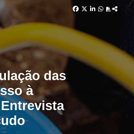
ulação das
sso à
 Entrevista
cudo