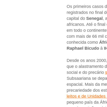
Os primeiros casos 
registrados no final 
capital do
Senegal
, 
africanos. Até o fin
em todo o continente
com mais de 66 mil 
conhecida como
Áfr
Raphael Bicudo
à
I
Desde os anos 2000
que o alastramento 
social e do precário
Subsaariana se depar
espacial. Mais da m
precariedade dos est
leitos e de Unidades 
pequeno país da Áfr