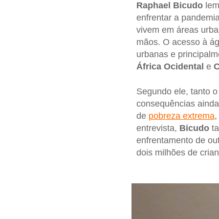
Raphael Bicudo
lem
enfrentar a pandemi
vivem em áreas urban
mãos. O acesso à águ
urbanas e principal
África Ocidental
e
C
Segundo ele, tanto o
consequências ainda 
de
pobreza extrema
,
entrevista,
Bicudo
ta
enfrentamento de ou
dois milhões de cria