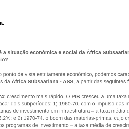
a.
é a situação econômica e social da África Subsaari
rio?
o ponto de vista estritamente econômico, podemos carac
es da
África Subsaariana - ASS
, a partir das seguintes 
74
: crescimento mais rápido. O
PIB
cresceu a uma taxa 
car dois subperíodos: 1) 1960-70, com o impulso das i
mas de investimento em infraestrutura – a taxa média 
5,2%; e 2) 1970-74, o boom das matérias-primas, cujo c
vos programas de investimento – a taxa média de cresci