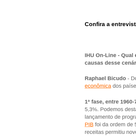
Confira a entrevist
IHU On-Line - Qual 
causas desse cená
Raphael Bicudo
- D
econômica
dos país
1ª fase, entre 1960-
5,3%. Podemos desta
lançamento de progra
PIB
foi da ordem de 
receitas permitiu no