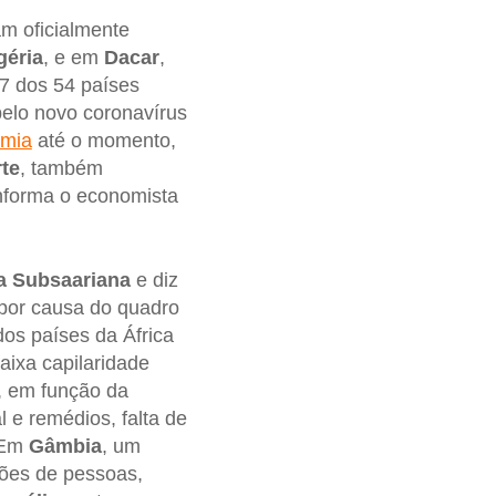
am oficialmente
géria
, e em
Dacar
,
47 dos 54 países
pelo novo coronavírus
emia
até o momento,
rte
, também
 informa o economista
ca Subsaariana
e diz
por causa do quadro
dos países da África
ixa capilaridade
, em função da
 e remédios, falta de
” Em
Gâmbia
, um
ões de pessoas,