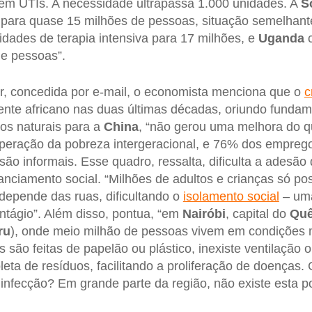
tem UTIs. A necessidade ultrapassa 1.000 unidades. A
S
para quase 15 milhões de pessoas, situação semelhant
dades de terapia intensiva para 17 milhões, e
Uganda
de pessoas”.
ir, concedida por e-mail, o economista menciona que o
c
ente africano nas duas últimas décadas, oriundo funda
os naturais para a
China
, “não gerou uma melhora do qu
uperação da pobreza intergeracional, e 76% dos empreg
são informais. Esse quadro, ressalta, dificulta a adesão
nciamento social. “Milhões de adultos e crianças só p
 depende das ruas, dificultando o
isolamento social
– uma
ontágio”. Além disso, pontua, “em
Nairóbi
, capital do
Quê
ru
), onde meio milhão de pessoas vivem em condições m
 são feitas de papelão ou plástico, inexiste ventilação 
eta de resíduos, facilitando a proliferação de doenças
nfecção? Em grande parte da região, não existe esta po