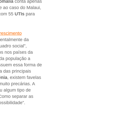
omália
conta apenas
e ao caso do Malaui,
com 55
UTIs
para
rescimento
mentalmente da
adro social”,
os nos países da
 da população a
ossuem essa forma de
 das principais
nia
, existem favelas
uito precárias. A
ou algum tipo de
. Como separar as
ssibilidade”.