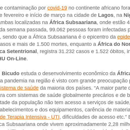
de contaminação por
covid-19
no continente africano for
de fevereiro e início de março na cidade de
Lagos
, na
Ni
ambas localizadas na
África
Subsaariana
, onde estão 
al da semana passada, 99.062 pessoas foram infectadas 
, sendo que a África Subsaariana é o epicentro da
epid
casos e mais de 1.500 mortes, enquanto a
África do No
ica
Setentrional
, registra 31.232 casos e 1.522 óbitos,
HU On-Line
.
,
Bicudo
estuda o desenvolvimento econômico da
Áfri
da pandemia na região é visto com grande preocupação 
sistema de saúde
da maioria dos países. “A maior parte 
a com sistemas de saúde globalmente precários e de ba
etade da população não tem acesso a serviços de saúde
abelecimentos e dos equipamentos, carência de material
de Terapia Intensiva - UTI
, dificuldades de acesso etc.
ica Subsaariana onde vivem aproximadamente 2,28 milh