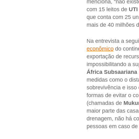
menciona, “não exis
com 15 leitos de
UTI
que conta com 25 uni
mais de 40 milhões 
Na entrevista a segu
econômico
do contin
exportação de recurs
impossibilitando a s
África Subsaariana
medidas como o dista
sobrevivência e isso
formas de evitar o c
(chamadas de
Muku
maior parte das casas
drenagem, não há col
pessoas em caso de i