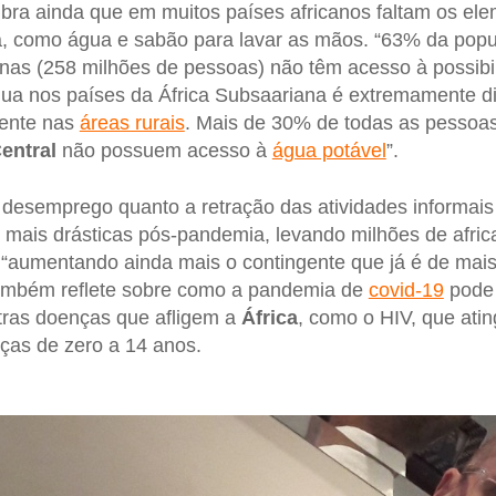
bra ainda que em muitos países africanos faltam os ele
a, como água e sabão para lavar as mãos. “63% da popu
as (258 milhões de pessoas) não têm acesso à possibil
a nos países da África Subsaariana é extremamente dif
mente nas
áreas rurais
. Mais de 30% de todas as pessoa
entral
não possuem acesso à
água potável
”.
 desemprego quanto a retração das atividades informais
mais drásticas pós-pandemia, levando milhões de afric
 “aumentando ainda mais o contingente que já é de mai
mbém reflete sobre como a pandemia de
covid-19
pode 
tras doenças que afligem a
África
, como o HIV, que ati
nças de zero a 14 anos.