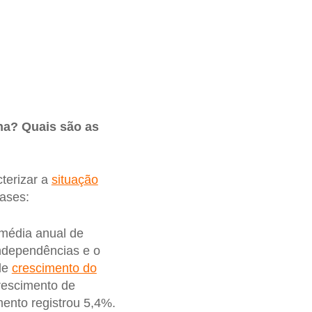
ana? Quais são as
terizar a
situação
fases:
média anual de
ndependências e o
de
crescimento do
rescimento de
mento registrou 5,4%.