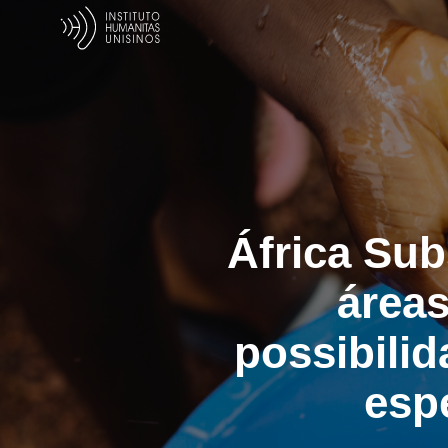
África Su
área
possibilid
esp