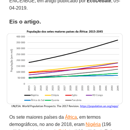
ENCE/IBGE, em artigo publicado por
EcoDebate
, 05-
04-2019.
Eis o artigo.
Os sete maiores países da
África
, em termos
demográficos, no ano de 2018, eram
Nigéria
(196