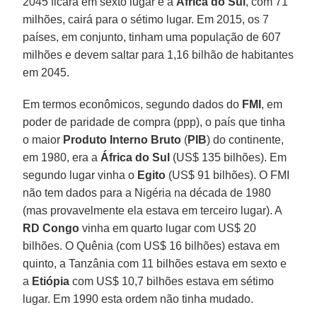
2045 ficará em sexto lugar e a
África do Sul
, com 71
milhões, cairá para o sétimo lugar. Em 2015, os 7
países, em conjunto, tinham uma população de 607
milhões e devem saltar para 1,16 bilhão de habitantes
em 2045.
Em termos econômicos, segundo dados do
FMI
, em
poder de paridade de compra (ppp), o país que tinha
o maior
Produto Interno Bruto
(
PIB
) do continente,
em 1980, era a
África do Sul
(US$ 135 bilhões). Em
segundo lugar vinha o
Egito
(US$ 91 bilhões). O FMI
não tem dados para a Nigéria na década de 1980
(mas provavelmente ela estava em terceiro lugar). A
RD Congo
vinha em quarto lugar com US$ 20
bilhões. O Quênia (com US$ 16 bilhões) estava em
quinto, a Tanzânia com 11 bilhões estava em sexto e
a
Etiópia
com US$ 10,7 bilhões estava em sétimo
lugar. Em 1990 esta ordem não tinha mudado.