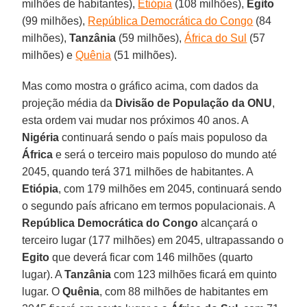
milhões de habitantes),
Etiópia
(108 milhões),
Egito
(99 milhões),
República Democrática do Congo
(84
milhões),
Tanzânia
(59 milhões),
África do Sul
(57
milhões) e
Quênia
(51 milhões).
Mas como mostra o gráfico acima, com dados da
projeção média da
Divisão de População da ONU
,
esta ordem vai mudar nos próximos 40 anos. A
Nigéria
continuará sendo o país mais populoso da
África
e será o terceiro mais populoso do mundo até
2045, quando terá 371 milhões de habitantes. A
Etiópia
, com 179 milhões em 2045, continuará sendo
o segundo país africano em termos populacionais. A
República Democrática do Congo
alcançará o
terceiro lugar (177 milhões) em 2045, ultrapassando o
Egito
que deverá ficar com 146 milhões (quarto
lugar). A
Tanzânia
com 123 milhões ficará em quinto
lugar. O
Quênia
, com 88 milhões de habitantes em