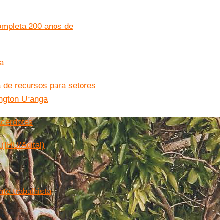
completa 200 anos de
za
 de recursos para setores
ington Uranga
acerdotes
 (IHU/Adital)
te trabalhista