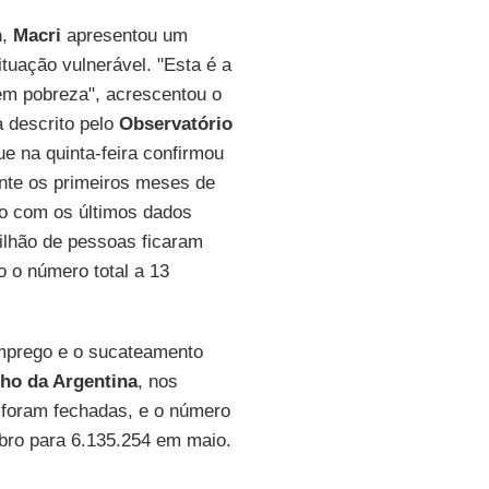
n
,
Macri
apresentou um
ituação vulnerável. "Esta é a
sem pobreza", acrescentou o
 descrito pelo
Observatório
ue na quinta-feira confirmou
nte os primeiros meses de
o com os últimos dados
milhão de pessoas ficaram
 o número total a 13
mprego e o sucateamento
lho da Argentina
, nos
 foram fechadas, e o número
bro para 6.135.254 em maio.