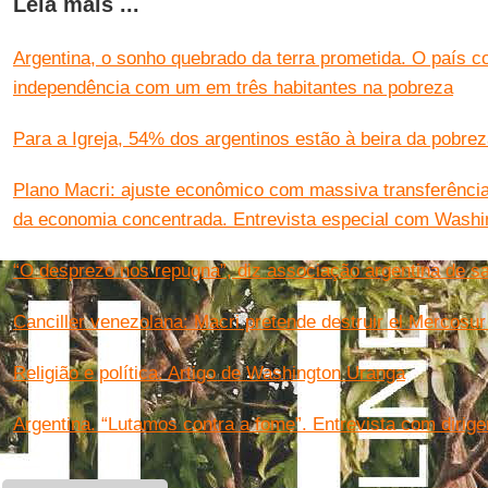
Leia mais ...
Argentina, o sonho quebrado da terra prometida. O país 
independência com um em três habitantes na pobreza
Para a Igreja, 54% dos argentinos estão à beira da pobre
Plano Macri: ajuste econômico com massiva transferência
da economia concentrada. Entrevista especial com Wash
“O desprezo nos repugna”, diz associação argentina de s
Canciller venezolana: Macri pretende destruir el Mercosur
Religião e política. Artigo de Washington Uranga
Argentina. “Lutamos contra a fome”. Entrevista com dirigen