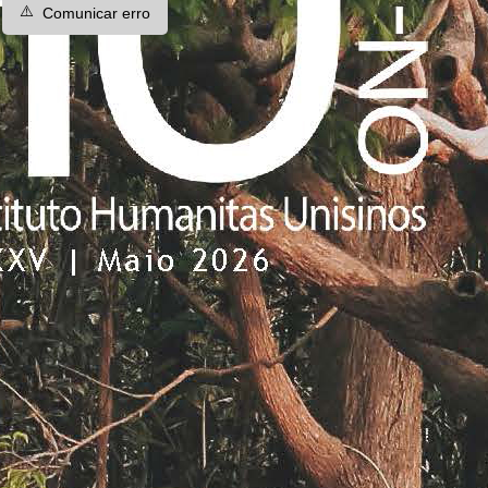
⚠️
Comunicar erro