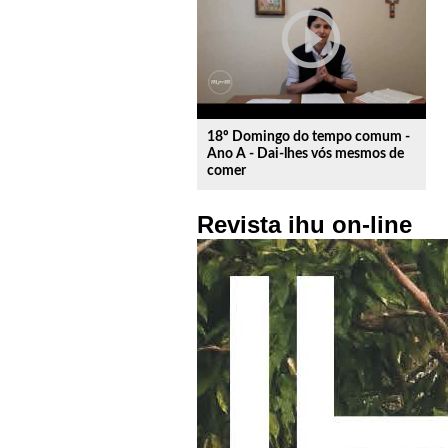
play_circle_outline
18º Domingo do tempo comum -
Ano A - Dai-lhes vós mesmos de
comer
Revista ihu on-line