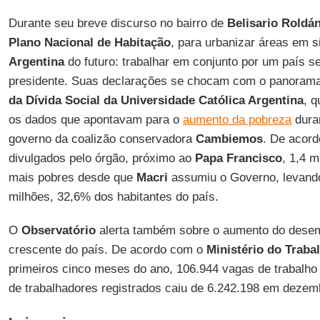
Durante seu breve discurso no bairro de
Belisario Roldá
Plano Nacional de Habitação
, para urbanizar áreas em s
Argentina
do futuro: trabalhar em conjunto por um país 
presidente. Suas declarações se chocam com o panorama
da Dívida Social da Universidade Católica Argentina
, q
os dados que apontavam para o
aumento da pobreza
dura
governo da coalizão conservadora
Cambiemos
. De acord
divulgados pelo órgão, próximo ao
Papa Francisco
, 1,4 
mais pobres desde que
Macri
assumiu o Governo, levando
milhões, 32,6% dos habitantes do país.
O
Observatório
alerta também sobre o aumento do dese
crescente do país. De acordo com o
Ministério do Traba
primeiros cinco meses do ano, 106.944 vagas de trabalho
de trabalhadores registrados caiu de 6.242.198 em dezem