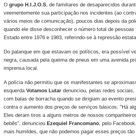
O
grupo H.I.J.O.S
, de familiares de desaparecidos durant
veementemente sua participação nos incidentes (ao contrá
vários meios de comunicação), poucos dias depois da po
quando ele disse desconhecer o número total de pessoas 
Estado entre 1976 e 1983, referindo-se à repressão estata
Do palanque em que estavam os políticos, era possível v
negra, causada pela queima de pneus em uma avenida pró
imprensa local.
A polícia não permitiu que os manifestantes se aproxima
esquerda
Votamos Lutar
denunciou, pelas redes sociais,
com balas de borracha quando se dirigiam ao evento presi
contra o aumento dos preços de serviços básicos. "Há al
Eles deram tiros a alguns metros de nossos companheiro
bebês", denunciou
Ezequiel Francomano
, pelo Facebook
mais humildes, que não podemos pagar esses preços tão a