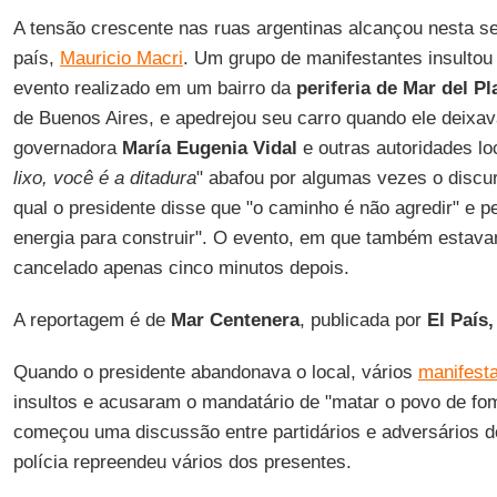
A tensão crescente nas ruas argentinas alcançou nesta se
país,
Mauricio Macri
. Um grupo de manifestantes insultou
evento realizado em um bairro da
periferia de Mar del Pl
de Buenos Aires, e apedrejou seu carro quando ele deixa
governadora
María Eugenia Vidal
e outras autoridades loc
lixo, você é a ditadura
" abafou por algumas vezes o discur
qual o presidente disse que "o caminho é não agredir" e p
energia para construir". O evento, em que também estavam
cancelado apenas cinco minutos depois.
A reportagem é de
Mar Centenera
, publicada por
El País,
Quando o presidente abandonava o local, vários
manifest
insultos e acusaram o mandatário de "matar o povo de fo
começou uma discussão entre partidários e adversários d
polícia repreendeu vários dos presentes.