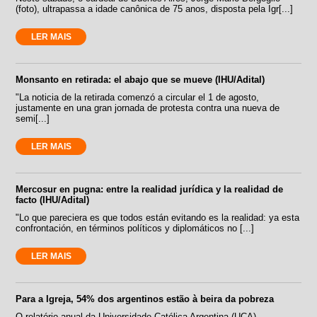
(foto), ultrapassa a idade canônica de 75 anos, disposta pela Igr[...]
LER MAIS
Monsanto en retirada: el abajo que se mueve (IHU/Adital)
"La noticia de la retirada comenzó a circular el 1 de agosto,
justamente en una gran jornada de protesta contra una nueva de
semi[...]
LER MAIS
Mercosur en pugna: entre la realidad jurídica y la realidad de
facto (IHU/Adital)
"Lo que pareciera es que todos están evitando es la realidad: ya esta
confrontación, en términos políticos y diplomáticos no [...]
LER MAIS
Para a Igreja, 54% dos argentinos estão à beira da pobreza
O relatório anual da Universidade Católica Argentina (UCA)