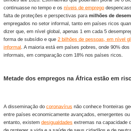
continuasse no tempo e os
níveis de emprego
despencass
falta de proteções e perspectivas para
milhões de dese
empregados no setor informal, tanto em países ricos qua
dizer que, em nível global, apenas 1 em cada 5 desempr
forma de subsídio e que
2 bilhões de pessoas, em nível gl
informal
. A maioria está em países pobres, onde 90% dos 
informais, em comparação com 18% nos países ricos.
Metade dos empregos na África estão em ris
A disseminação do
coronavírus
não conhece fronteiras geo
entre países economicamente avançados, emergentes ou
entanto, existem
desigualdades
extremas na capacidade d
de proteger a vida e a saúde de seus cidadãos e de neutra