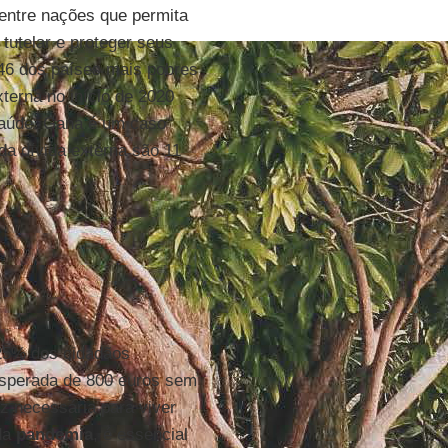
entre nações que permita
utelar e proteger seus
 46 dos países mais pobres
terna no início de 2020
saúde. Gana é um caso
a dívida externa são 11
25% dos cidadãos
esperada de 800 euros sem
ez necessária para viver
da
pandemia
, é essencial