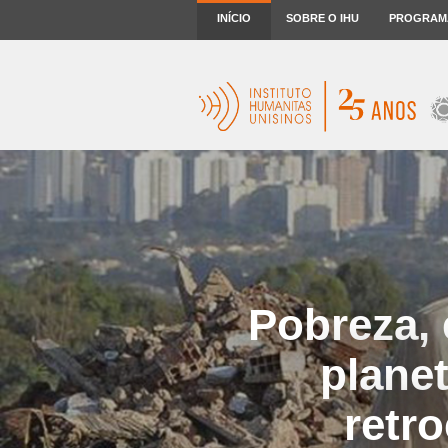
INÍCIO
SOBRE O IHU
PROGRAM
Pobreza, 
plane
retr