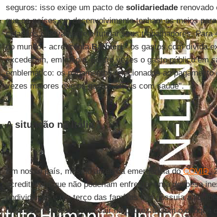
seguros: isso exige um pacto de
solidariedade
renovado 
que os países em desenvolvimento tenham os meios para t
cidadãos efetivamente e tutelar seus trabalhadores. Para
do mundo - acrescenta
Barbieri
- os gastos com dívida ex
excederam, em média, quatro vezes o gasto público em 
emblemático: os pagamentos relacionados ao pagamento d
vezes maiores que os gastos atuais com saúde".
A situação na Itália
Em nosso país, mesmo antes da emergência do
COVID
, 
acreditavam que não poderiam enfrentar uma despesa in
endividar-se e um terço das famílias não possuía a liquid
mais de três meses sem cair na pobreza. Com o choque 