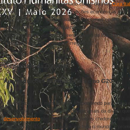
que o apoio à renda implementado com o decreto
Cura Ital
levar em conta as diferentes condições econômicas e as 
cidadãos italianos, e expandido para incluir os colaborad
trabalhadores sazonais, e que terão que lidar com uma te
começou, até os autônomos sem número de
IVA
, pensan
trabalhadores com contratos "irregulares".
Os pedidos da OXFAM:
Às instituições internacionais e ao G20
- ajudar os países mais frágeis, suspendendo para o an
sem condições, multas ou custos adicionais da dívida qu
desenvolvimento
têm para com os países credores, a
Itál
solicitado por 155 organizações em todo o mundo, e prom