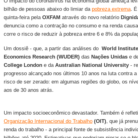
O impacto do coronavírus na economia global ameaça leva
bilhão de pessoas abaixo do limiar da
pobreza extrema
. É
quinta-feira pela
OXFAM
através do novo relatório
Dignid
denuncia como a contração no consumo e na renda caus
corre o risco de reduzir à pobreza entre 6 e 8% da popula
Um dossiê - que, a partir das análises do
World Institut
Economics Research (WUDER)
das
Nações Unidas
e d
College London
e da
Australian National University
- re
progresso alcançado nos últimos 10 anos na luta contra a
risco de ser zerado: em algumas regiões do globo, os nív
aos de 30 anos atrás.
Um impacto socioeconômico devastador. Também é refleti
Organização Internacional do Trabalho
(OIT)
, que já pren
renda do trabalho - a principal fonte de subsistência indiv
bilhões até 2020. Estimativas que poderiam piorar se o b