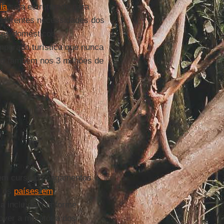
ia
seja estruturado para
diferentes necessidades dos
ores domésticos,
mporada turística que nunca
do também nos 3 milhões de
o em curso os pagamentos
e os
países em
ia
incluída, conforme
over a moratória dos