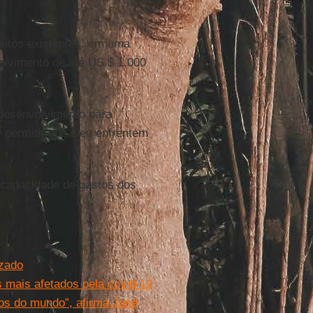
reitos existentes, em uma
olvimento de até US $ 1.000
 desenvolvimento para
 permitir que eles enfrentem
capacidade de gastos dos
.
izado
s mais afetados pela covid-19
os do mundo”, afirma José