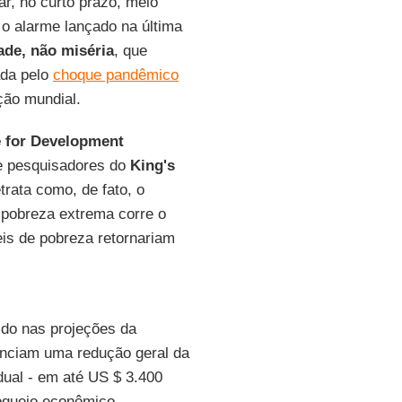
r, no curto prazo, meio
 o alarme lançado na última
ade, não miséria
, que
ada pelo
choque pandêmico
ção mundial.
e for Development
e pesquisadores do
King's
trata como, de fato, o
 pobreza extrema corre o
eis de pobreza retornariam
do nas projeções da
unciam uma redução geral da
idual - em até US $ 3.400
loqueio econômico