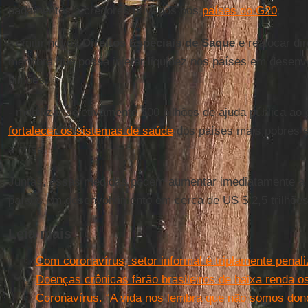
pagamentos a credores privados nos
países do G20
;
- emitir novos
Direitos Especiais de Saque
e realocar di
manobra que possa injetar liquidez nos países em desenv
bilhões;
- mobilizar coletivamente 500 bilhões de ajuda pública ao
fortalecer os sistemas de saúde
dos países mais pobres e
a crise.
Juntas, essas medidas podem aumentar imediatamente a 
países em desenvolvimento em cerca de US $ 2,5 trilhões
Leia mais
Com coronavírus, setor informal é triplamente penal
Doenças crônicas farão brasileiros de baixa renda o
Coronavírus. “A vida nos lembra que não somos don