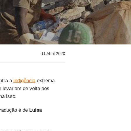
11 Abril 2020
ntra a
indigência
extrema
 levariam de volta aos
ma isso.
tradução é de
Luisa