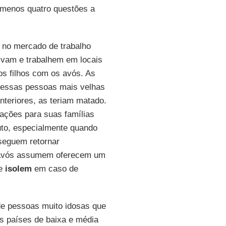
o menos quatro questões a
 no mercado de trabalho
ivam e trabalhem em locais
os filhos com os avós. As
dessas pessoas mais velhas
teriores, as teriam matado.
cações para suas famílias
uto, especialmente quando
seguem retornar
s avós assumem oferecem um
se
isolem
em caso de
e pessoas muito idosas que
s países de baixa e média