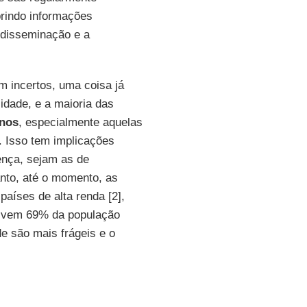
brindo informações
 disseminação e a
 incertos, uma coisa já
dade, e a maioria das
anos
, especialmente aquelas
 Isso tem implicações
ença, sejam as de
anto, até o momento, as
aíses de alta renda [2],
vivem 69% da população
e são mais frágeis e o