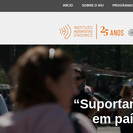
INÍCIO
SOBRE O IHU
PROGRAMA
“Suporta
em paí