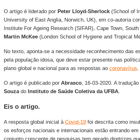
O artigo é liderado por
Peter Lloyd-Sherlock
(School of I
University of East Anglia, Norwich, UK), em co-autoria c
Institute For Ageing Research (SIFAR), Cape Town, South 
Martin McKee
(London School of Hygiene and Tropical Me
No texto, aponta-se a necessidade reconhecimento das es
pela população idosa, que deve estar presente nas políti
plano global e nacional para as respostas ao
coronavírus
.
O artigo é publicado por
Abrasco
, 16-03-2020. A tradução
Souza
do
Instituto de Saúde Coletiva da UFBA
.
Eis o artigo.
A resposta global inicial à
Covid-19
foi descrita como insufi
os esforços nacionais e internacionais estão entrando em
conjunto crescente de pesquisas tem gerado diretrizes q