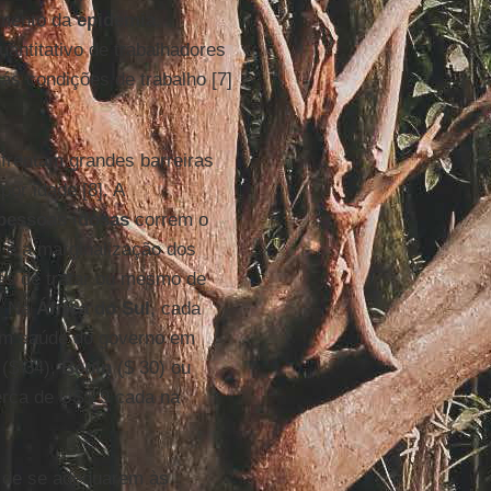
omento da
epidemia
,
antitativo de trabalhadores
ás condições de trabalho [7]
nfrentam grandes barreiras
por idade [8]. A
pessoas idosas
correm o
 e a marginalização dos
es de tratar ou mesmo de
a. Na
África do Sul
, cada
 em saúde do governo em
($ 34),
Benin
($ 30) ou
erca de US$ 9 cada na
s de se adequarem às