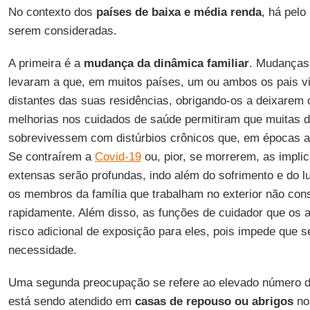
No contexto dos
países de baixa e média renda
, há pel
serem consideradas.
A primeira é a
mudança da dinâmica familiar
. Mudanças
levaram a que, em muitos países, um ou ambos os pais v
distantes das suas residências, obrigando-os a deixarem 
melhorias nos cuidados de saúde permitiram que muitas 
sobrevivessem com distúrbios crônicos que, em épocas an
Se contraírem a
Covid-19
ou, pior, se morrerem, as impli
extensas serão profundas, indo além do sofrimento e do l
os membros da família que trabalham no exterior não con
rapidamente. Além disso, as funções de cuidador que o
risco adicional de exposição para eles, pois impede que 
necessidade.
Uma segunda preocupação se refere ao elevado número d
está sendo atendido em
casas de repouso ou abrigos
no