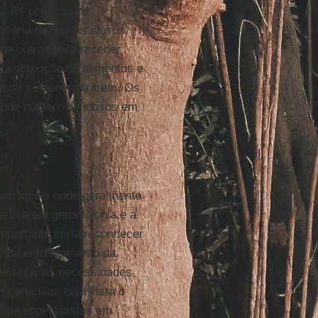
. As políticas de
ecária de muitos idosos,
de outros para receber
 a obtenção de alimentos e
tena se generalizarem. Os
rande número de idosos em
 em locais onde geralmente
ertise em gerontologia e a
mportante seria reconhecer
s de enfrentamento da
ontemplar as necessidades
particular, haja vista o
 de especialistas em