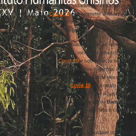
não conseguirão oferecer os cuidados necessários no m
especialmente se a
Covid-19
comprometer ainda mais o qu
de saúde – já reduzido por emigração, salários baixos e m
– e a já limitada expertise em gerontologia.
Em muitos países de baixa e média renda, os idosos já e
de acesso a serviços de saúde, incluindo a discriminação 
disseminação global da
Covid-19
e seu impacto sobre as
risco de aumentar a
desigualdade
nos sistemas de saúde
idosos. A capacidade dos sistemas de saúde nesses país
apenas rastrear os casos de
Covid-19
será muito limitad
teste custa cerca de US$ 75 – mais do que o gasto total
muitos países de baixa e média renda, como
Bangladesh
Haiti
($ 38) [9].
Máscaras N95
estão em falta e custam c
África do Sul
.
Uma quarta questão diz respeito à capacidade dos idoso