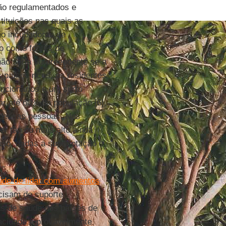
são regulamentados e
tituições nas quais as
o incubadoras de
so como fontes de
não seria surpreendente se a
 países ricos, os residentes
ncionários e um surto
ar até 60% da população [6],
a dessas pessoas. Nos
er tão ou mais alto ainda
so, dadas a superlotação e
úde de lidar com aumentos
cisam de suporte
mas de saúde dos países de
acidade e provavelmente