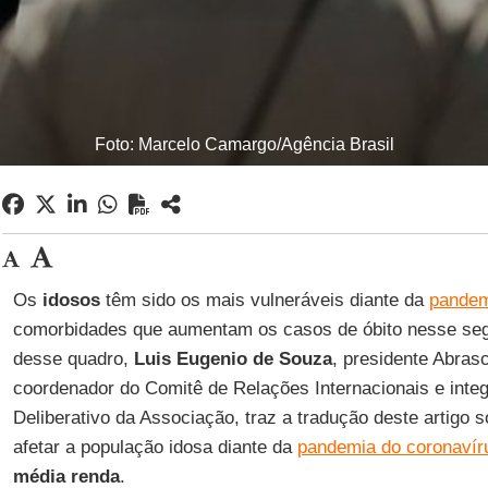
Foto: Marcelo Camargo/Agência Brasil
Os
idosos
têm sido os mais vulneráveis diante da
pandem
comorbidades que aumentam os casos de óbito nesse seg
desse quadro,
Luis Eugenio de Souza
, presidente Abras
coordenador do Comitê de Relações Internacionais e inte
Deliberativo da Associação, traz a tradução deste artigo
afetar a população idosa diante da
pandemia do coronavír
média renda
.