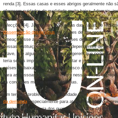
renda [3]. Essas casas e esses abrigos geralmente não 
oferecem cuidados de qualidade muito baixa. Ademais, ins
pessoas vivem próximas, como prisões, podem atuar com
infecções [4]. Já existem evidências das casas de repou
disseminação desse vírus
em países de alta renda [5], e 
ameaça fosse ainda maior nos países de baixa renda. Nos
dessas instituições são altamente dependentes de seus fu
grave, que algumas estimativas sugerem que poderia afet
teria sérias implicações no bem-estar e na sobrevivênci
países de baixa e média renda, o risco de infecção pode s
para as pessoas idosas que vivem nessas casas de repou
as condições muitas vezes precárias.
Um terceiro problema é a capacidade dos
sistemas de sa
da demanda
, especialmente para atender aqueles que pre
respiratório, a maioria dos quais é mais velha. Os siste
baixa e média renda enfrentam severas restrições de cap