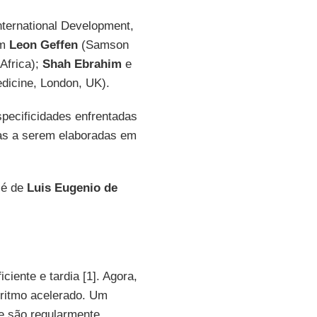
nternational Development,
om
Leon Geffen
(Samson
Africa);
Shah Ebrahim
e
dicine, London, UK).
pecificidades enfrentadas
cas a serem elaboradas em
 é de
Luis Eugenio de
ciente e tardia [1]. Agora,
 ritmo acelerado. Um
ue são regularmente