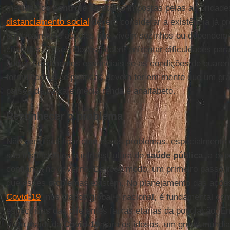
medidas de
controle sanitário
impostas pelas autoridades
distanciamento social
devem considerar a existência já pr
principalmente aqueles que vivem sozinhos ou dependem 
cuidados. Esses idosos podem enfrentar dificuldades para
outros suprimentos essenciais se as condições de quaren
formuladores de políticas devem ter em mente que um g
países de baixa e média renda é analfabeto.
Reconhecer o problema
Não será fácil lidar com esses problemas, especialmente
são insuficientes a infraestrutura de
saúde
pública
, a exp
confiança no governo. De todo modo, um primeiro passo i
que esses problemas existem. No planejamento das açõe
Covid-19
, nos planos global e nacional, é fundamental c
específicas das diferentes faixas etárias da população. Em 
risco maior da
Covid-19
para os idosos, um grupo mundial