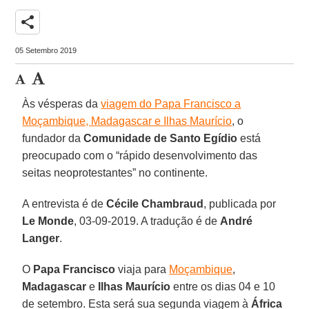
share
05 Setembro 2019
Às vésperas da
viagem do Papa Francisco a
Moçambique, Madagascar e Ilhas Maurício
, o
fundador da
Comunidade de Santo Egídio
está
preocupado com o “rápido desenvolvimento das
seitas neoprotestantes” no continente.
A entrevista é de
Cécile Chambraud
, publicada por
Le Monde
, 03-09-2019. A tradução é de
André
Langer
.
O
Papa Francisco
viaja para
Moçambique
,
Madagascar
e
Ilhas Maurício
entre os dias 04 e 10
de setembro. Esta será sua segunda viagem à
África