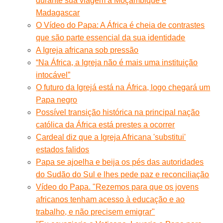
durante sua viagem a Moçambique e
Madagascar
O Vídeo do Papa: A África é cheia de contrastes
que são parte essencial da sua identidade
A Igreja africana sob pressão
“Na África, a Igreja não é mais uma instituição
intocável”
O futuro da Igrejá está na África, logo chegará um
Papa negro
Possível transição histórica na principal nação
católica da África está prestes a ocorrer
Cardeal diz que a Igreja Africana 'substitui'
estados falidos
Papa se ajoelha e beija os pés das autoridades
do Sudão do Sul e lhes pede paz e reconciliação
Vídeo do Papa. "Rezemos para que os jovens
africanos tenham acesso à educação e ao
trabalho, e não precisem emigrar"