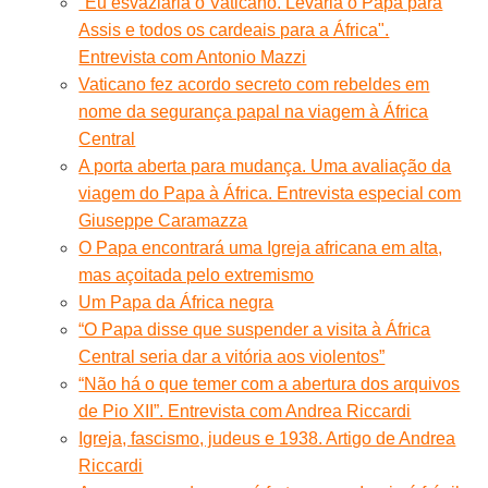
"Eu esvaziaria o Vaticano. Levaria o Papa para
Assis e todos os cardeais para a África".
Entrevista com Antonio Mazzi
Vaticano fez acordo secreto com rebeldes em
nome da segurança papal na viagem à África
Central
A porta aberta para mudança. Uma avaliação da
viagem do Papa à África. Entrevista especial com
Giuseppe Caramazza
O Papa encontrará uma Igreja africana em alta,
mas açoitada pelo extremismo
Um Papa da África negra
“O Papa disse que suspender a visita à África
Central seria dar a vitória aos violentos”
“Não há o que temer com a abertura dos arquivos
de Pio XII”. Entrevista com Andrea Riccardi
Igreja, fascismo, judeus e 1938. Artigo de Andrea
Riccardi