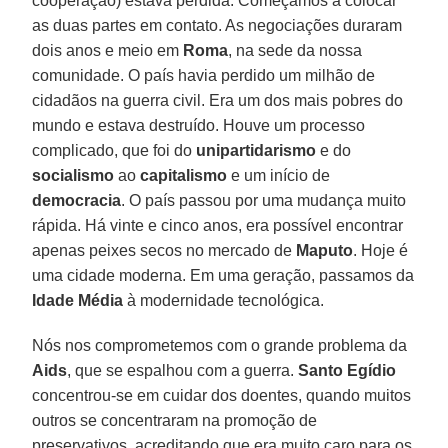
cooperação) estava perdida. Começamos a colocar
as duas partes em contato. As negociações duraram
dois anos e meio em
Roma
, na sede da nossa
comunidade. O país havia perdido um milhão de
cidadãos na guerra civil. Era um dos mais pobres do
mundo e estava destruído. Houve um processo
complicado, que foi do
unipartidarismo
e do
socialismo
ao
capitalismo
e um início de
democracia
. O país passou por uma mudança muito
rápida. Há vinte e cinco anos, era possível encontrar
apenas peixes secos no mercado de
Maputo
. Hoje é
uma cidade moderna. Em uma geração, passamos da
Idade Média
à modernidade tecnológica.
Nós nos comprometemos com o grande problema da
Aids
, que se espalhou com a guerra.
Santo Egídio
concentrou-se em cuidar dos doentes, quando muitos
outros se concentraram na promoção de
preservativos, acreditando que era muito caro para os