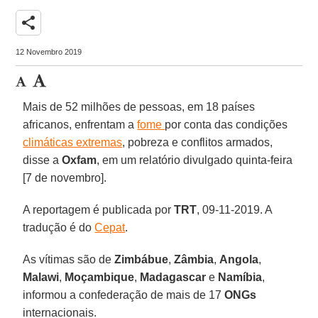
share
12 Novembro 2019
Mais de 52 milhões de pessoas, em 18 países
africanos, enfrentam a
fome
por conta das condições
climáticas extremas
, pobreza e conflitos armados,
disse a
Oxfam
, em um relatório divulgado quinta-feira
[7 de novembro].
A reportagem é publicada por
TRT
, 09-11-2019. A
tradução é do
Cepat
.
As vítimas são de
Zimbábue
,
Zâmbia
,
Angola
,
Malawi
,
Moçambique
,
Madagascar
e
Namíbia
,
informou a confederação de mais de 17
ONGs
internacionais.