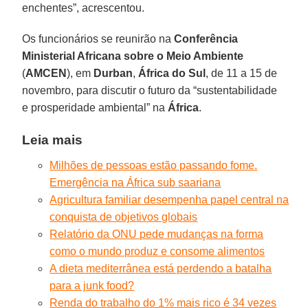
enchentes”, acrescentou.
Os funcionários se reunirão na
Conferência
Ministerial Africana sobre o Meio Ambiente
(
AMCEN
), em
Durban
,
África
do Sul
, de 11 a 15 de
novembro, para discutir o futuro da “sustentabilidade
e prosperidade ambiental” na
África
.
Leia mais
Milhões de pessoas estão passando fome.
Emergência na África sub saariana
Agricultura familiar desempenha papel central na
conquista de objetivos globais
Relatório da ONU pede mudanças na forma
como o mundo produz e consome alimentos
A dieta mediterrânea está perdendo a batalha
para a junk food?
Renda do trabalho do 1% mais rico é 34 vezes