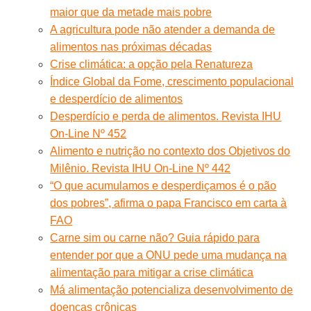
maior que da metade mais pobre
A agricultura pode não atender a demanda de
alimentos nas próximas décadas
Crise climática: a opção pela Renatureza
Índice Global da Fome, crescimento populacional
e desperdício de alimentos
Desperdício e perda de alimentos. Revista IHU
On-Line Nº 452
Alimento e nutrição no contexto dos Objetivos do
Milênio. Revista IHU On-Line Nº 442
“O que acumulamos e desperdiçamos é o pão
dos pobres”, afirma o papa Francisco em carta à
FAO
Carne sim ou carne não? Guia rápido para
entender por que a ONU pede uma mudança na
alimentação para mitigar a crise climática
Má alimentação potencializa desenvolvimento de
doenças crônicas