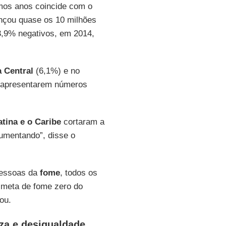
mos anos coincide com o
ançou quase os 10 milhões
 3,9% negativos, em 2014,
 Central
(6,1%) e no
a apresentarem números
tina e o Caribe
cortaram a
umentando”, disse o
pessoas da
fome
, todos os
a meta de fome zero do
ou.
za e desigualdade