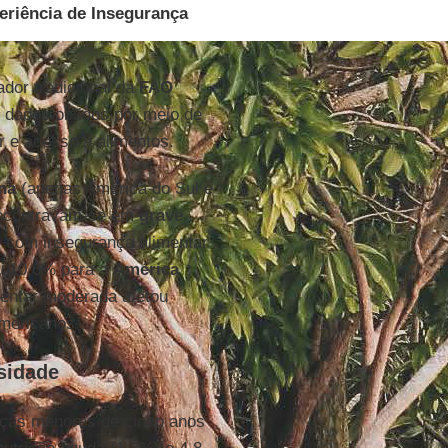
eriência de Insegurança
cador tradicional da
FAO
dados obtidos por meio de
 e acesso a alimentos.
na
(apenas América do Sul e
 encontravam-se em
grave
 com insegurança alimentar
u 10,6% para a
América
mentar moderada afetou
mericanos.
sidade
anças menores de cinco anos