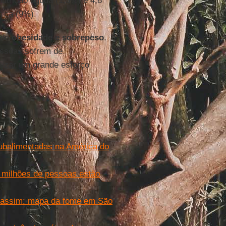
nutrição aguda (1,3%) e 4,8
nica (9%).
 de
obesidade e sobrepeso
.
essoas sofrem de
lizar um grande esforço
ubalimentadas na América do
 milhões de pessoas estão
 assim: mapa da fome em São