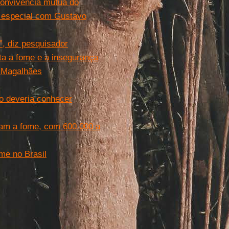
convivência mútua do
a especial com Gustavo
, diz pesquisador
nta a fome e a insegurança
a Magalhães
o deveria conhecer
ram a fome, com 600.000 a
me no Brasil