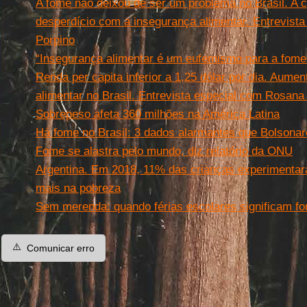
A fome não deixou de ser um problema no Brasil. A 
desperdício com a insegurança alimentar. Entrevist
Porpino
“Insegurança alimentar é um eufemismo para a fome”
Renda per capita inferior a 1,25 dólar por dia. Aume
alimentar no Brasil. Entrevista especial com Rosan
Sobrepeso afeta 360 milhões na América Latina
Há fome no Brasil: 3 dados alarmantes que Bolsonar
Fome se alastra pelo mundo, diz relatório da ONU
Argentina. Em 2018, 11% das crianças experimenta
mais na pobreza
Sem merenda: quando férias escolares significam fo
⚠️
Comunicar erro