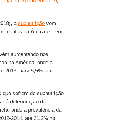
icional no Mundo em 2019
,
2018), a
subnutrição
vem
ncrementos na
África
e – em
o vêm aumentando nos
ção na América, onde a
m 2013, para 5,5%, em
 que sofrem de subnutrição
ve á deterioração da
uela
, onde a prevalência da
2012-2014, até 21,2% no