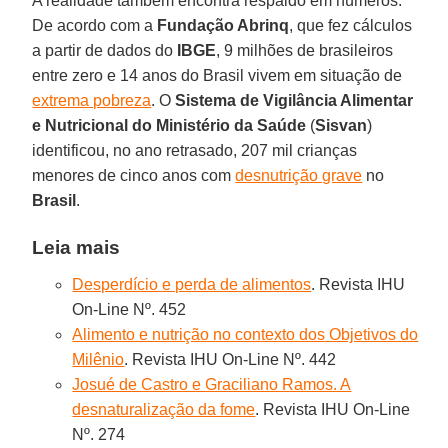
A realidade também encontra respaldo em números.
De acordo com a
Fundação Abrinq
, que fez cálculos
a partir de dados do
IBGE
, 9 milhões de brasileiros
entre zero e 14 anos do Brasil vivem em situação de
extrema pobreza
. O
Sistema de Vigilância Alimentar
e Nutricional do Ministério da Saúde
(
Sisvan
)
identificou, no ano retrasado, 207 mil crianças
menores de cinco anos com
desnutrição grave
no
Brasil
.
Leia mais
Desperdício e perda de alimentos
. Revista IHU
On-Line Nº. 452
Alimento e nutrição no contexto dos Objetivos do
Milênio
. Revista IHU On-Line Nº. 442
Josué de Castro e Graciliano Ramos. A
desnaturalização da fome
. Revista IHU On-Line
Nº. 274