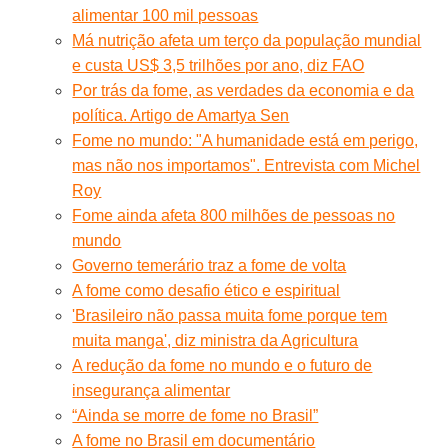
alimentar 100 mil pessoas
Má nutrição afeta um terço da população mundial
e custa US$ 3,5 trilhões por ano, diz FAO
Por trás da fome, as verdades da economia e da
política. Artigo de Amartya Sen
Fome no mundo: "A humanidade está em perigo,
mas não nos importamos". Entrevista com Michel
Roy
Fome ainda afeta 800 milhões de pessoas no
mundo
Governo temerário traz a fome de volta
A fome como desafio ético e espiritual
'Brasileiro não passa muita fome porque tem
muita manga', diz ministra da Agricultura
A redução da fome no mundo e o futuro de
insegurança alimentar
“Ainda se morre de fome no Brasil”
A fome no Brasil em documentário