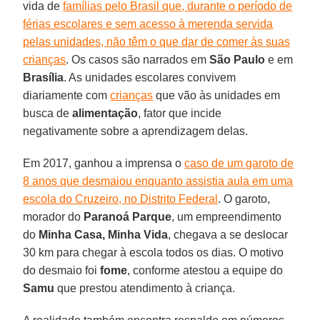
vida de
famílias pelo Brasil que, durante o período de
férias escolares e sem acesso à merenda servida
pelas unidades, não têm o que dar de comer às suas
crianças
. Os casos são narrados em
São Paulo
e em
Brasília
. As unidades escolares convivem
diariamente com
crianças
que vão às unidades em
busca de
alimentação
, fator que incide
negativamente sobre a aprendizagem delas.
Em 2017, ganhou a imprensa o
caso de um garoto de
8 anos que desmaiou enquanto assistia aula em uma
escola do Cruzeiro, no Distrito Federal
. O garoto,
morador do
Paranoá Parque
, um empreendimento
do
Minha Casa, Minha Vida
, chegava a se deslocar
30 km para chegar à escola todos os dias. O motivo
do desmaio foi
fome
, conforme atestou a equipe do
Samu
que prestou atendimento à criança.